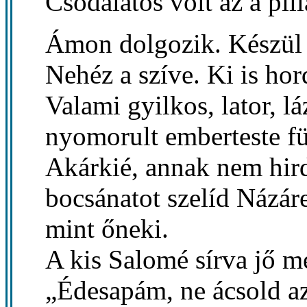
Csodálatos volt az a pill
Ámon dolgozik. Készül 
Nehéz a szíve. Ki is ho
Valami gyilkos, lator, l
nyomorult emberteste füg
Akárkié, annak nem hird
bocsánatot szelíd Názáre
mint őneki.
A kis Salomé sírva jő m
„Édesapám, ne ácsold azt