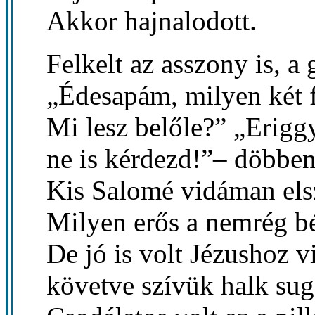
Akkor hajnalodott.
Felkelt az asszony is, a
„Édesapám, milyen két f
Mi lesz belőle?” „Erigg
ne is kérdezd!”– döbben
Kis Salomé vidáman els
Milyen erős a nemrég bé
De jó is volt Jézushoz vi
követve szívük halk suga