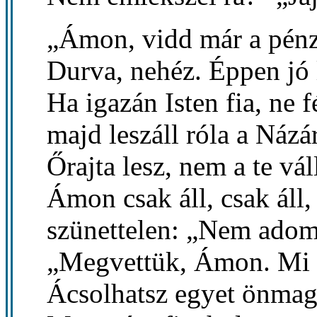
„Ámon, vidd már a pénzt
Durva, nehéz. Éppen jó 
Ha igazán Isten fia, ne fé
majd leszáll róla a Názár
Őrajta lesz, nem a te vá
Ámon csak áll, csak áll,
szünettelen: „Nem ado
„Megvettük, Ámon. Mi 
Ácsolhatsz egyet önmag