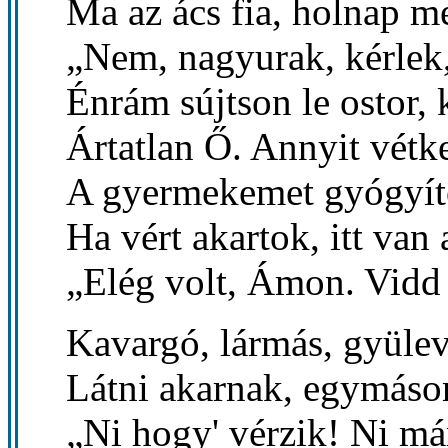
Ma az ács fia, holnap me
„Nem, nagyurak, kérlek
Énrám sújtson le ostor, 
Ártatlan Ő. Annyit vétk
A gyermekemet gyógyít
Ha vért akartok, itt van
„Elég volt, Ámon. Vidd 
Kavargó, lármás, gyüle
Látni akarnak, egymáso
„Ni hogy' vérzik! Ni má