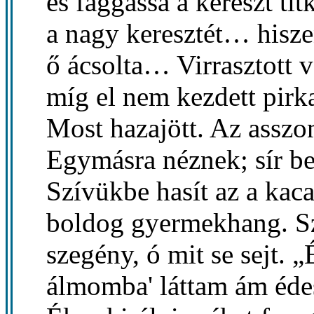
és faggassa a kereszt titk
a nagy keresztét… hisz
ő ácsolta… Virrasztott v
míg el nem kezdett pirka
Most hazajött. Az asszo
Egymásra néznek; sír be
Szívükbe hasít az a kac
boldog gyermekhang. S
szegény, ó mit se sejt. 
álmomba' láttam ám éde