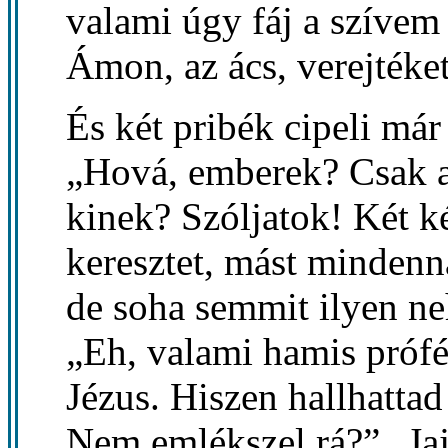
valami úgy fáj a szívem
Ámon, az ács, verejtéket
És két pribék cipeli már
„Hová, emberek? Csak a
kinek? Szóljatok! Két 
keresztet, mást mindenna
de soha semmit ilyen n
„Eh, valami hamis prófét
Jézus. Hiszen hallhattad
Nem emlékszel rá?” „Ja