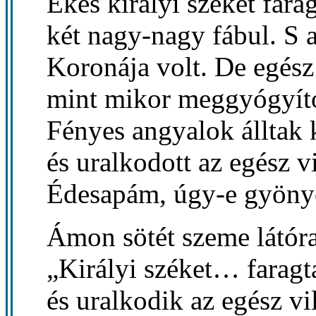
Ékes királyi széket fara
két nagy-nagy fábul. S a
Koronája volt. De egész
mint mikor meggyógyíto
Fényes angyalok álltak 
és uralkodott az egész v
Édesapám, úgy-e gyöny
Ámon sötét szeme látóra
„Királyi széket… fara
és uralkodik az egész v