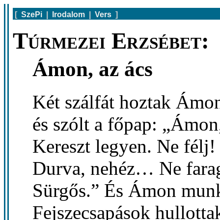
[
SzePi
|
Irodalom
|
Vers
]
Túrmezei Erzsébet:
Ámon, az ács
Két szálfát hoztak Ámo
és szólt a főpap: „Ámon, 
Kereszt legyen. Ne félj!
Durva, nehéz… Ne faragj
Sürgős.” És Ámon munk
Fejszecsapások hullottak