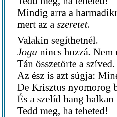
Tedd meg, ha teheted!
Mindig arra a harmadikr
mert az a
szeretet
.
Valakin segíthetnél.
Joga
nincs hozzá. Nem 
Tán összetörte a szíved.
Az ész is azt súgja: Min
De Krisztus nyomorog 
És a szelíd hang halkan ú
Tedd meg, ha teheted!