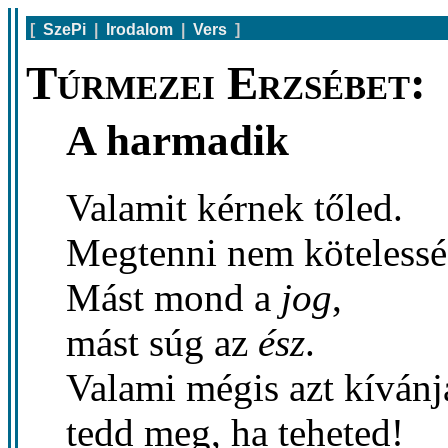
[
SzePi
|
Irodalom
|
Vers
]
Túrmezei Erzsébet:
A harmadik
Valamit kérnek tőled.
Megtenni nem kötelessé
Mást mond a
jog
,
mást súg az
ész
.
Valami mégis azt kívánj
tedd meg, ha teheted!