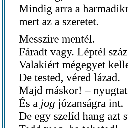
Mindig arra a harmadikr
mert az a szeretet.
Messzire mentél.
Fáradt vagy. Léptél száz
Valakiért mégegyet kell
De tested, véred lázad.
Majd máskor! – nyugta
És a
jog
józanságra int.
De egy szelíd hang azt 