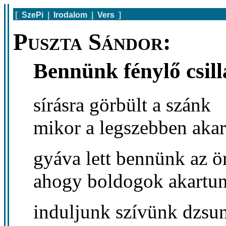
[
SzePi
|
Irodalom
|
Vers
]
Puszta Sándor:
Bennünk fénylő csill
sírásra görbült a szánk
mikor a legszebben akar
gyáva lett bennünk az 
ahogy boldogok akartun
induljunk szívünk dzsu