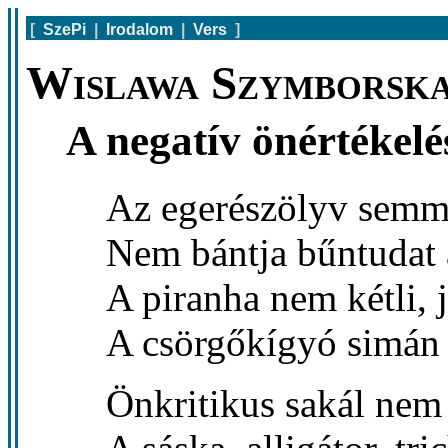
[
SzePi
|
Irodalom
|
Vers
]
Wislawa Szymborska
A negatív önértékelé
Az egerészölyv semmi
Nem bántja bűntudat a
A piranha nem kétli, j
A csörgőkígyó simán 
Önkritikus sakál nem 