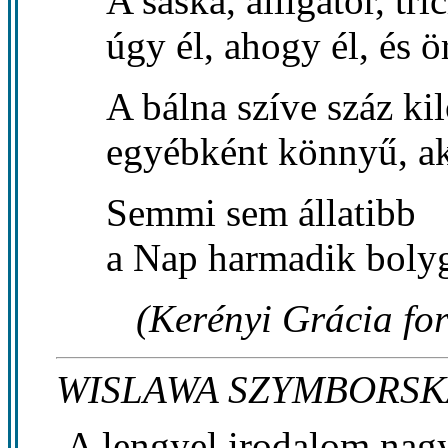
A sáska, alligátor, tr
úgy él, ahogy él, és ö
A bálna szíve száz ki
egyébként könnyű, ak
Semmi sem állatibb
a Nap harmadik bolygó
(Kerényi Grácia for
WISLAWA SZYMBORSK
A lengyel irodalom nag