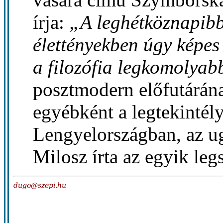
írja:
„A leghétköznapib
élettényekben úgy képes 
a filozófia legkomolyab
posztmodern előfutárának
egyébként a legtekintély
Lengyelországban, az u
Milosz írta az egyik leg