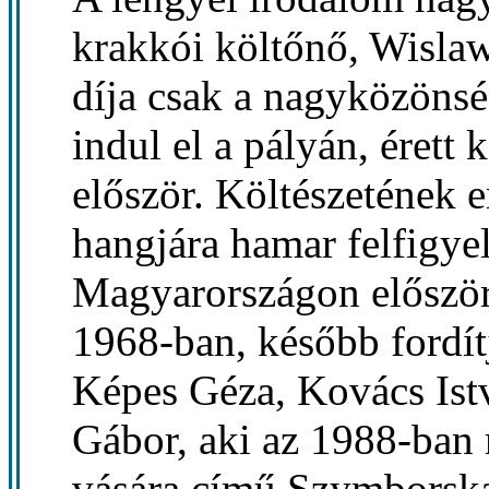
krakkói költőnő, Wisla
díja csak a nagyközöns
indul el a pályán, érett 
először. Költészetének e
hangjára hamar felfigyel
Magyarországon először
1968-ban, később fordít
Képes Géza, Kovács Ist
Gábor, aki az 1988-ban
vására című Szymborska-