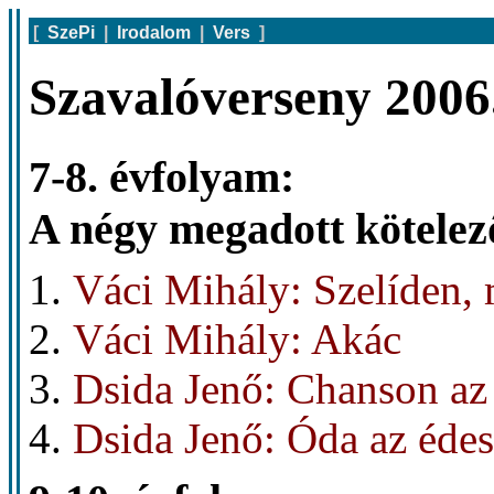
[
SzePi
|
Irodalom
|
Vers
]
Szavalóverseny 2006.
7-8. évfolyam:
A négy megadott kötelező
Váci Mihály: Szelíden, 
Váci Mihály: Akác
Dsida Jenő: Chanson az
Dsida Jenő: Óda az éd