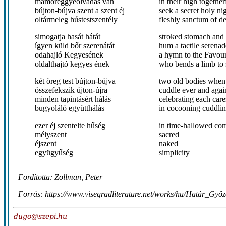
mámoreggyéolvadás van
in their high togethe
bújton-bújva szent a szent éj
seek a secret holy ni
oltármeleg hústestszentély
fleshly sanctum of de
simogatja hasát hátát
stroked stomach and 
ígyen küld bőr szerenátát
hum a tactile serenad
odahajló Kegyesének
a hymn to the Favour
oldalthajtó kegyes ének
who bends a limb to 
két öreg test bújton-bújva
two old bodies when
összefekszik újton-újra
cuddle ever and agai
minden tapintásért hálás
celebrating each care
bugyoláló együtthálás
in cocooning cuddlin
ezer éj szentelte hűség
in time-hallowed com
mélyszent
sacred
éjszent
naked
együgyűség
simplicity
Fordította: Zollman, Peter
Forrás: https://www.visegradliterature.net/works/hu/Határ_Gy