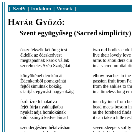
[
SzePi
|
Irodalom
|
Versek
]
Határ Győző:
Szent együgyűség (Sacred simplicity)
összefekszik két öreg test
two old bodies cuddl
éldelik az édeskedvest
live their lovely love 
megtapadnak karok vállak
arms to shoulders cli
szerelmetes Szép Szolgálat
in a sacred nuptial rit
könyökénél derekán át
elbow reaches to the 
Édenkertből pomagránát
passion fruit from Pa
fejtől simulnak bokáig
from the ankles to th
s tartják egymást nagysokáig
in a timeless long e
ízről ízre felhaladva
inch by inch from be
fejét fúrja nyakhajlatba
head meets bosom in
nyakát adja homlokának
as the forehead finds
kitől szúnyó kedve támad
it can take a little rest
szendergésben hétalvásban
seven-sleepers softl