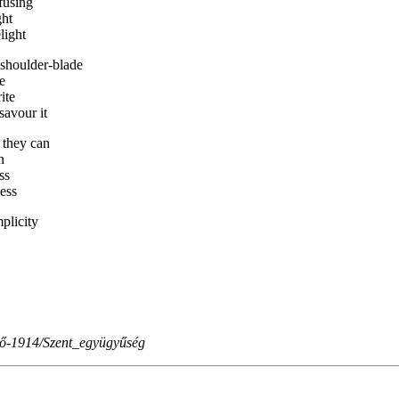
rfusing
ght
light
shoulder-blade
e
ite
savour it
 they can
n
ss
ess
plicity
őző-1914/Szent_együgyűség