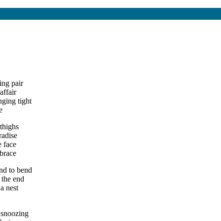
ing pair
affair
nging tight
e
thighs
radise
e face
mbrace
nd to bend
 the end
 a nest
y snoozing