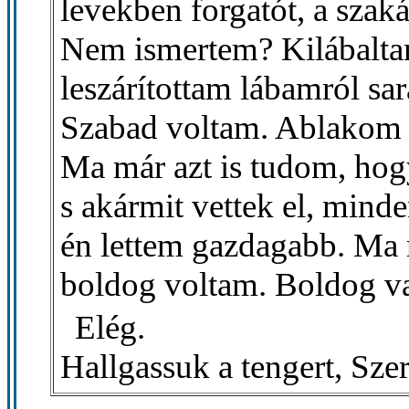
levekben forgatót, a szak
Nem ismertem? Kilábalta
leszárítottam lábamról sar
Szabad voltam. Ablakom m
Ma már azt is tudom, hogy
s akármit vettek el, mind
én lettem gazdagabb. Ma 
boldog voltam. Boldog v
Elég.
Hallgassuk a tengert, Sze