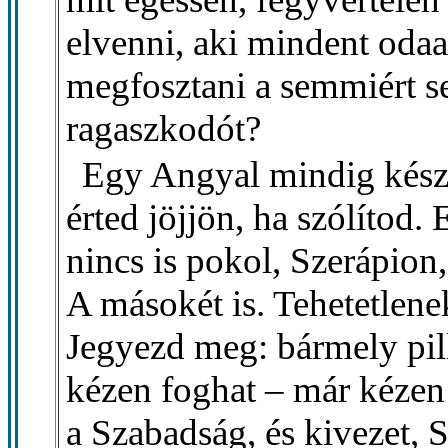
elvenni, aki mindent odaa
megfosztani a semmiért s
ragaszkodót?
Egy Angyal mindig késze
érted jöjjön, ha szólítod. 
nincs is pokol, Szerápion
A másokét is. Tehetetlene
Jegyezd meg: bármely pil
kézen foghat – már kézen 
a Szabadság, és kivezet, 