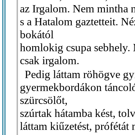
az Irgalom. Nem mintha 
s a Hatalom gaztetteit. N
bokától
homlokig csupa sebhely.
csak irgalom.
Pedig láttam röhögve gyi
gyermekbordákon táncolót
szürcsölőt,
szúrtak hátamba kést, tolv
láttam kiűzetést, prófétá