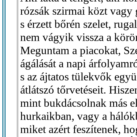
rózsák szirmai közt vagy
s érzett bőrén szelet, rug
nem vágyik vissza a körön
Meguntam a piacokat, Sze
ágálását a napi árfolyamró
s az ájtatos tülekvők egy
átlátszó tőrvetéseit. Hisz
mint bukdácsolnak más el
hurkaikban, vagy a hálók
miket azért feszítenek, h