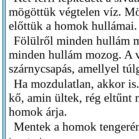
mögöttük végtelen víz. Mö
előttük a homok hullámai.
Fölülről minden hullám m
minden hullám mozog. A v
szárnycsapás, amellyel tú
Ha mozdulatlan, akkor is.
kő, amin ültek, rég eltűnt 
homok árja.
Mentek a homok tengerén