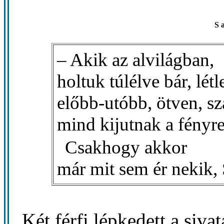
S 
– Akik az alvilágban,
holtuk túlélve bár, lét
előbb-utóbb, ötven, sz
mind kijutnak a fényre
Csakhogy akkor
már mit sem ér nekik,
Két férfi lépkedett a siv