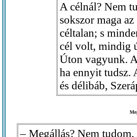
A célnál? Nem tu
sokszor maga az 
céltalan; s minde
cél volt, mindig 
Úton vagyunk. Az
ha ennyit tudsz. 
és délibáb, Szerá
Meg
– Megállás? Nem tudom, m