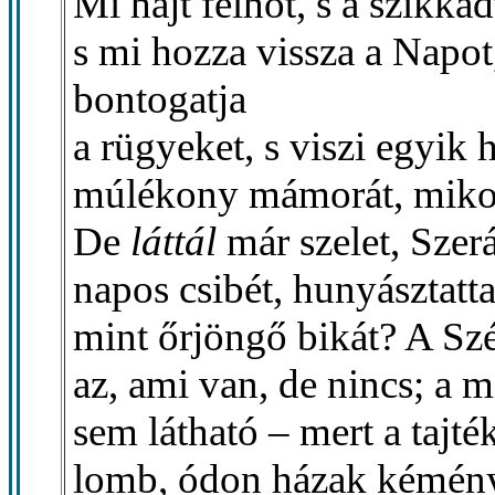
Mi hajt felhőt, s a szikkad
s mi hozza vissza a Napot, 
bontogatja
a rügyeket, s viszi egyik
múlékony mámorát, mikor
De
láttál
már szelet, Szer
napos csibét, hunyásztatt
mint őrjöngő bikát? A Szé
az, ami van, de nincs; a m
sem látható – mert a tajték
lomb, ódon házak kémén