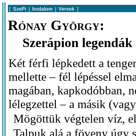
[
SzePi
|
Irodalom
|
Versek
]
Rónay György:
Szerápion legendák
Két férfi lépkedett a tenge
mellette – fél lépéssel el
magában, kapkodóbban, néh
lélegzettel – a másik (vagy
Mögöttük végtelen víz, e
Talpuk alá a föveny úgy s