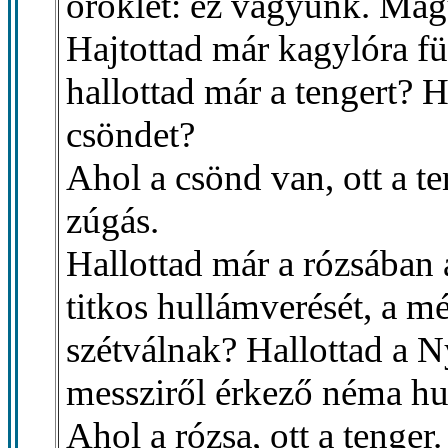
öröklét: ez vagyunk. Mag
Hajtottad már kagylóra fü
hallottad már a tengert? 
csöndet?
Ahol a csönd van, ott a te
zúgás.
Hallottad már a rózsában 
titkos hullámverését, a m
szétválnak? Hallottad a N
messziről érkező néma hu
Ahol a rózsa, ott a tenger.