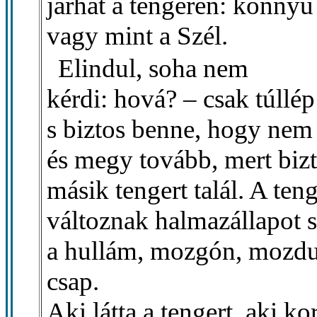
járhat a tengeren: könnyű 
vagy mint a Szél.
Elindul, soha nem
kérdi: hová? – csak túllép
s biztos benne, hogy nem
és megy tovább, mert bizt
másik tengert talál. A ten
változnak halmazállapot s
a hullám, mozgón, mozdul
csap.
Aki látta a tengert, aki ko