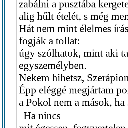
zabálni a pusztába kergete
alig hűlt ételét, s még m
Hát nem mint élelmes írást
fogják a tollat:
úgy szólhatok, mint aki ta
egyszemélyben.
Nekem hihetsz, Szerápio
Épp eléggé megjártam po
a Pokol nem a mások, ha
Ha nincs
mit égessen, fegyvertelen 