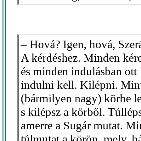
– Hová? Igen, hová, Szer
A kérdéshez. Minden kérd
és minden indulásban ott
indulni kell. Kilépni. Mi
(bármilyen nagy) körbe l
s kilépsz a körből. Túllép
amerre a Sugár mutat. Mi
túlmutat a körön, mely, b