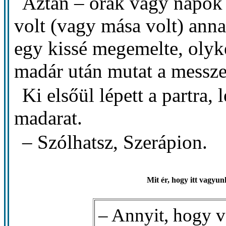
Aztán – órák vagy napok 
volt (vagy mása volt) annak
egy kissé megemelte, olyk
madár után mutat a messz
Ki elsőül lépett a partra,
madarat.
– Szólhatsz, Szerápion.
Mit ér, hogy itt vagyu
– Annyit, hogy v