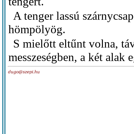
tengert.
A tenger lassú szárnycsap
hömpölyög.
S mielőtt eltűnt volna, tá
messzeségben, a két alak 