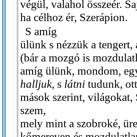
végül, valahol összeér. Sa
ha célhoz ér, Szerápion.
S amíg
ülünk s nézzük a tengert,
(bár a mozgó is mozdulatl
amíg ülünk, mondom, egy
halljuk
, s
látni
tudunk, ott
mások szerint, világokat,
szem,
mely mint a szobroké, üre
kőmereven és mozdulatlan