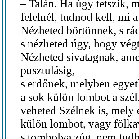
– Talán. Ha úgy tetszik, 
felelnél, tudnod kell, mi
Nézheted börtönnek, s rá
s nézheted úgy, hogy vég
Nézheted sivatagnak, ame
pusztulásig,
s erdőnek, melyben egyetl
a sok külön lombot a szél
veheted Szélnek is, mely 
külön lombot, vagy fölkav
s tombolva zúg, nem tudh