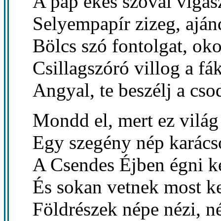
A pap ékes szóval vigasz
Selyempapír zizeg, aján
Bölcs szó fontolgat, ok
Csillagszóró villog a fák
Angyal, te beszélj a cso
Mondd el, mert ez világ
Egy szegény nép karács
A Csendes Éjben égni k
És sokan vetnek most ke
Földrészek népe nézi, né