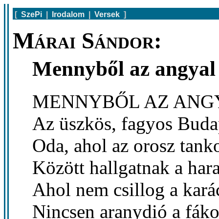
[
SzePi
|
Irodalom
|
Versek
]
Márai Sándor:
Mennyből az angyal
MENNYBŐL AZ ANGY
Az üszkös, fagyos Buda
Oda, ahol az orosz tank
Között hallgatnak a har
Ahol nem csillog a kará
Nincsen aranydió a fáko