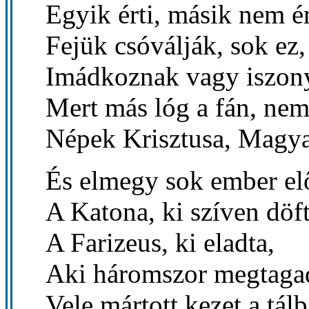
Egyik érti, másik nem ér
Fejük csóválják, sok ez,
Imádkoznak vagy iszon
Mert más lóg a fán, ne
Népek Krisztusa, Magya
És elmegy sok ember elő
A Katona, ki szíven döft
A Farizeus, ki eladta,
Aki háromszor megtagad
Vele mártott kezet a tálb