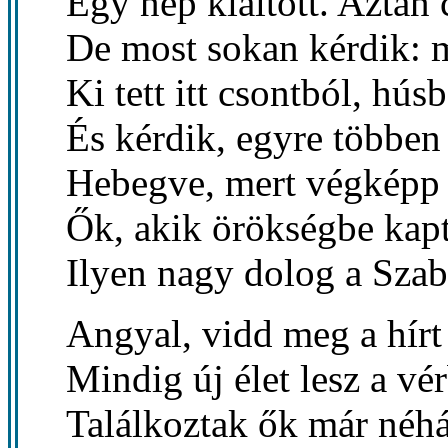
Egy nép kiáltott. Aztán c
De most sokan kérdik: m
Ki tett itt csontból, hús
És kérdik, egyre többen
Hebegve, mert végképp 
Ők, akik örökségbe kapt
Ilyen nagy dolog a Sza
Angyal, vidd meg a hírt
Mindig új élet lesz a vér
Találkoztak ők már néh