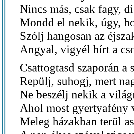
Nincs más, csak fagy, di
Mondd el nekik, úgy, h
Szólj hangosan az éjsza
Angyal, vigyél hírt a cs
Csattogtasd szaporán a 
Repülj, suhogj, mert na
Ne beszélj nekik a világ
Ahol most gyertyafény v
Meleg házakban terül as