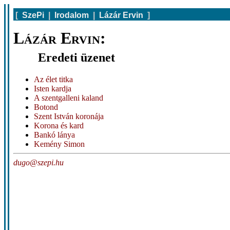
[
SzePi
|
Irodalom
|
Lázár Ervin
]
Lázár Ervin:
Eredeti üzenet
Az élet titka
Isten kardja
A szentgalleni kaland
Botond
Szent István koronája
Korona és kard
Bankó lánya
Kemény Simon
dugo@szepi.hu