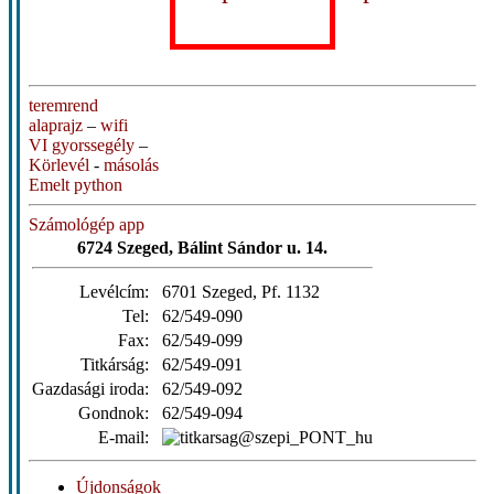
teremrend
alaprajz
–
wifi
VI gyorssegély
–
Körlevél
-
másolás
Emelt python
Számológép app
6724 Szeged, Bálint Sándor u. 14.
Levélcím:
6701 Szeged, Pf. 1132
Tel:
62/549-090
Fax:
62/549-099
Titkárság:
62/549-091
Gazdasági iroda:
62/549-092
Gondnok:
62/549-094
E-mail:
Újdonságok