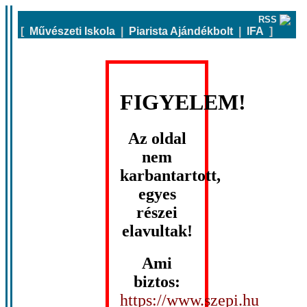
RSS
[
Művészeti Iskola
|
Piarista Ajándékbolt
|
IFA
]
FIGYELEM!
Az oldal
nem
karbantartott,
egyes
részei
elavultak!
Ami
biztos:
https://www.szepi.hu