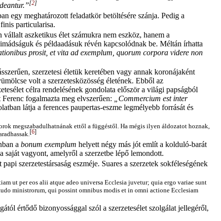
[
2
]
ideantur.”
ban egy meghatározott feladatkör betöltésére szánja. Pedig a
nis particularisa.
n vállalt aszketikus élet számukra nem eszköz, hanem a
 imádságuk és példaadásuk révén kapcsolódnak be. Méltán írhatta
tionibus prosit, et vita ad exemplum, quorum corpora videre non
ásszerűen, szerzetesi életük keretében vagy annak koronájaként
ümölcse volt a szerzetesközösség életének. Ebből az
etesélet célra rendelésének gondolata először a világi papságból
ent Ferenc fogalmazta meg elvszerűen:
„Commercium est inter
tban látja a ferences paupertas-eszme legmélyebb forrását és
orok megszabadulhatnának ettől a függéstől. Ha mégis ilyen áldozatot hoznak,
[
6
]
aradhassak.
nban a
bonum exemplum
helyett négy más jót említ a kolduló-barát
 a saját vagyont, amelyről a szerzetbe lépő lemondott.
 papi szerzetestársaság eszméje. Suares a szerzetek sokféleségének
tiam ut per eos alii atque adeo universa Ecclesia juvetur; quia ergo variae sunt
enitudo ministrorum, qui possint omnibus modis et in omni actione Ecclesiam
tól értődő bizonyossággal szól a szerzetesélet szolgálat jellegéről,