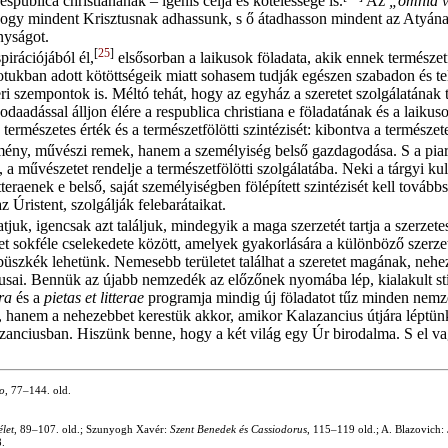
spublica christianának – igenis célja és kötelessége is.
Az
„omnia v
y mindent Krisztusnak adhassunk, s ő átadhasson mindent az Atyának.
nyságot.
[
25
]
pirációjából él,
elsősorban a laikusok föladata, akik ennek természetfö
tukban adott kötöttségeik miatt sohasem tudják egészen szabadon és te
zempontok is. Méltó tehát, hogy az egyház a szeretet szolgálatának tel
 odaadással álljon élére a respublica christiana e föladatának és a laik
szetes érték és a természetfölötti szintézisét: kibontva a természetest 
mény, művészi remek, hanem a személyiség belső gazdagodása. S a piar
 a művészetet rendelje a természetfölötti szolgálatába. Neki a tárgyi kul
itteraenek e belső, saját személyiségben fölépített szintézisét kell tov
z Úristent, szolgálják felebarátaikat.
atjuk, igencsak azt találjuk, mindegyik a maga szerzetét tartja a sze
tet sokféle cselekedete között, amelyek gyakorlására a különböző szerz
üszkék lehetünk. Nemesebb területet találhat a szeretet magának, nehez
tusai. Bennük az újabb nemzedék az előzőnek nyomába lép, kialakult st
ra
és a
pietas et litterae
programja mindig új föladatot tűz minden nemz
 hanem a nehezebbet kerestük akkor, amikor Kalazancius útjára léptün
zanciusban. Hiszünk benne, hogy a két világ egy Úr birodalma. S el v
io
, 77–144. old.
élet
, 89–107. old.; Szunyogh Xavér:
Szent Benedek és Cassiodorus
, 115–119 old.; A. Blazovich:
8.