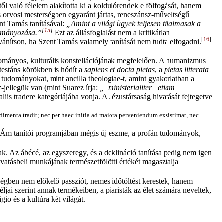
l való félelem alakította ki a koldulórendek e fölfogását, hanem
orvosi mesterségben egyaránt jártas, reneszánsz-műveltségű
nt Tamás tanításával:
„Amint a világi ügyek teljesen tilalmasak a
[
15
]
ulmányozása.”
Ezt az állásfoglalást nem a kritikátlan
[
16
]
ánítson, ha Szent Tamás valamely tanítását nem tudta elfogadni.
tudományos, kulturális konstellációjának megfelelően. A humanizmus
testáns körökben is hódít a
sapiens et docta pietas
, a
pietas litterata
tudományokat, mint ancilla theologiae-t, amint gyakorlatban a
-jellegük van (mint Suarez írja:
„_ministerialiter_ etiam
liis tradere kategóriájába vonja. A Jézustársaság hivatását fejtegetve
udimenta tradit; nec per haec initia ad maiora perveniendum exsistimat, nec
Ám tanítói programjában mégis új eszme, a profán tudományok,
nak. Az ábécé, az egyszeregy, és a deklináció tanítása pedig nem igen
ivatásbeli munkájának természetfölötti értékét magasztalja
tségben nem előkelő passziót, nemes időtöltést kerestek, hanem
céljai szerint annak termékeiben, a piaristák az élet számára neveltek,
gio és a kultúra két világát.