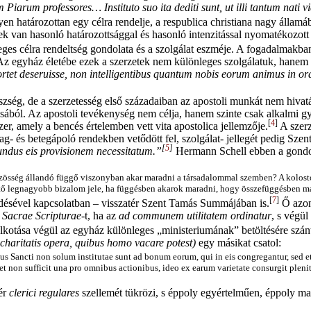
Piarum professores… Instituto suo ita dediti sunt, ut illi tantum nati v
en határozottan egy célra rendelje, a respublica christiana nagy államá
an hasonló határozottsággal és hasonló intenzitással nyomatékozott fi
eges célra rendeltség gondolata és a szolgálat eszméje. A fogadalmakba
z egyház életébe ezek a szerzetek nem különleges szolgálatuk, hanem
tet deseruisse, non intelligentibus quantum nobis eorum animus in ora
szség, de a szerzetesség első századaiban az apostoli munkát nem hivat
ából. Az apostoli tevékenység nem célja, hanem szinte csak alkalmi gy
[
4
]
zer, amely a bencés értelemben vett vita apostolica jellemzője.
A szerz
g- és betegápoló rendekben vetődött fel, szolgálat- jellegét pedig Sz
[
5
]
ndus eis provisionem necessitatum.”
Hermann Schell ebben a gondola
közösség állandó függő viszonyban akar maradni a társadalommal szemben? A kolost
hető legnagyobb bizalom jele, ha függésben akarok maradni, hogy összefüggésben m
[
7
]
rdésével kapcsolatban – visszatér Szent Tamás Summájában is.
Ő azo
 Sacrae Scripturae
-t, ha az
ad communem utilitatem ordinatur
, s végül
kotása végül az egyház különleges „ministeriumának” betöltésére szánt
 charitatis opera, quibus homo vacare potest)
egy másikat csatol:
itus Sancti non solum institutae sunt ad bonum eorum, qui in eis congregantur, sed e
e, et non sufficit una pro omnibus actionibus, ideo ex earum varietate consurgit pl
vér
clerici regulares
szellemét tükrözi, s éppoly egyértelműen, éppoly magá