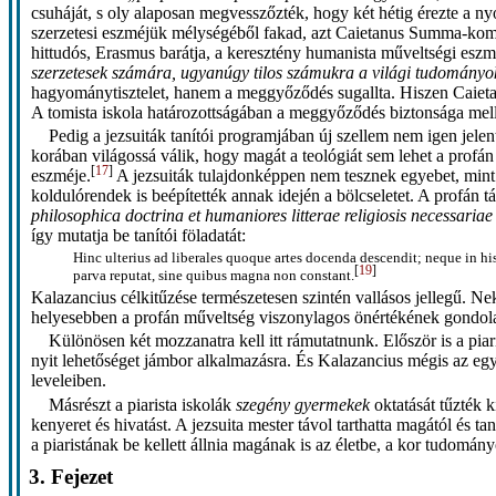
csuháját, s oly alaposan megvesszőzték, hogy két hétig érezte a n
szerzetesi eszméjük mélységéből fakad, azt Caietanus Summa-komm
hittudós, Erasmus barátja, a keresztény humanista műveltségi esz
szerzetesek számára, ugyanúgy tilos számukra a világi tudományo
hagyománytisztelet, hanem a meggyőződés sugallta. Hiszen Caietan
A tomista iskola határozottságában a meggyőződés biztonsága mellet
Pedig a jezsuiták tanítói programjában új szellem nem igen jele
korában világossá válik, hogy magát a teológiát sem lehet a prof
[
17
]
eszméje.
A jezsuiták tulajdonképpen nem tesznek egyebet, mint 
koldulórendek is beépítették annak idején a bölcseletet. A profán
philosophica doctrina et humaniores litterae religiosis necessariae
így mutatja be tanítói föladatát:
Hinc ulterius ad liberales quoque artes docenda descendit; neque in his
[
19
]
parva reputat, sine quibus magna non constant.
Kalazancius célkitűzése természetesen szintén vallásos jellegű. Neki i
helyesebben a profán műveltség viszonylagos önértékének gondolat
Különösen két mozzanatra kell itt rámutatnunk. Először is a pia
nyit lehetőséget jámbor alkalmazásra. És Kalazancius mégis az egys
leveleiben.
Másrészt a piarista iskolák
szegény gyermekek
oktatását tűzték 
kenyeret és hivatást. A jezsuita mester távol tarthatta magától és ta
a piaristának be kellett állnia magának is az életbe, a kor tudomány
3. Fejezet