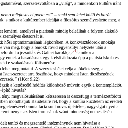
ogadalmával, szerzetesvoltában a „világ”, a mindenkori kultúra iránt
„nemo religiosus et poeta est” – senki sem lehet költő és barát.
, s mikor a kultúrember ideálját a filozófus személyesítette meg, a
 lemérni, amellyel a piaristák mindig beleálltak a folyton alakuló
 személyes életsorsát is.
okk hősi optimizmusának légkörében. A konkvisztádorok unokája
essze van még, hogy a barokk rövid egyensúlyi helyzete után a
[
21
]
fordult a jezsuiták és Galilei barokkja,
amikor a
 ennek a hasadásnak egyik első áldozata épp a piarista iskola és
neki e szakadásnak fölismerése.
 lehet megmutatni. A szerzetesi élet célja a tökéletesség, a
nt Isten-szeretet arra ösztönöz, hogy mindent Isten dicsőségének
ezessek.”
(1Kor 9,22)
 végzik a kettőscélú hódítás különböző műveit: egyik a kontemplációt,
a-építő hivatás?
 tény, megvalósulásában kétszeresen is összefügg a természetfölötti
emben mondhatjuk Baudelaire-rel, hogy a kultúra küzdelem az eredeti
megjelenésével omnia facta sunt nova: új értéket, nagyságot nyert a
t teremtmény s az Isten trónusának szánt mindenség nemesítésén
ndelt tanító és megszentelő intézménynek nem hivatása a