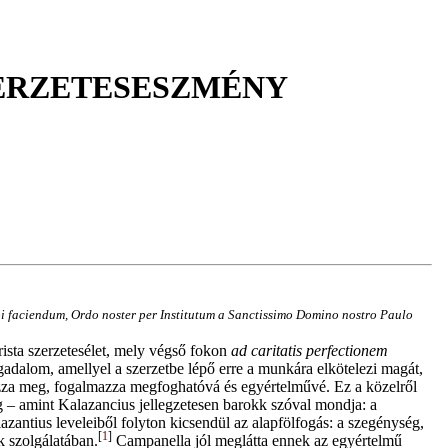
ZERZETESESZMÉNY
sibi faciendum, Ordo noster per Institutum a Sanctissimo Domino nostro Paulo
ista szerzetesélet, mely végső fokon
ad caritatis perfectionem
gadalom, amellyel a szerzetbe lépő erre a munkára elkötelezi magát,
ározza meg, fogalmazza megfoghatóvá és egyértelművé. Ez a közelről
ég – amint Kalazancius jellegzetesen barokk szóval mondja: a
alazantius leveleiből folyton kicsendül az alapfölfogás: a szegénység,
[
1
]
k szolgálatában.
Campanella jól meglátta ennek az egyértelmű