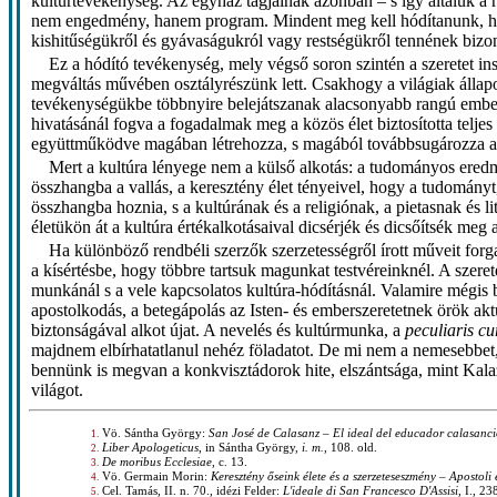
kultúrtevékenység. Az egyház tagjainak azonban – s így általuk a re
nem engedmény, hanem program. Mindent meg kell hódítanunk, hog
kishitűségükről és gyávaságukról vagy restségükről tennének bizo
Ez a hódító tevékenység, mely végső soron szintén a szeretet ins
megváltás művében osztályrészünk lett. Csakhogy a világiak állapo
tevékenységükbe többnyire belejátszanak alacsonyabb rangú emberi s
hivatásánál fogva a fogadalmak meg a közös élet biztosította teljes
együttműködve magában létrehozza, s magából továbbsugározza a termé
Mert a kultúra lényege nem a külső alkotás: a tudományos ered
összhangba a vallás, a keresztény élet tényeivel, hogy a tudományt,
összhangba hoznia, s a kultúrának és a religiónak, a pietasnak és l
életükön át a kultúra értékalkotásaival dicsérjék és dicsőítsék meg a
Ha különböző rendbéli szerzők szerzetességről írott műveit forg
a kísértésbe, hogy többre tartsuk magunkat testvéreinknél. A szere
munkánál s a vele kapcsolatos kultúra-hódításnál. Valamire mégis b
apostolkodás, a betegápolás az Isten- és emberszeretetnek örök ak
biztonságával alkot újat. A nevelés és kultúrmunka, a
peculiaris cu
majdnem elbírhatatlanul nehéz föladatot. De mi nem a nemesebbet,
bennünk is megvan a konkvisztádorok hite, elszántsága, mint Kala
világot.
Vö. Sántha György:
San José de Calasanz – El ideal del educador calasanc
1.
Liber Apologeticus
, in Sántha György,
i. m.
, 108. old.
2.
De moribus Ecclesiae
, c. 13.
3.
Vö. Germain Morin:
Keresztény őseink élete és a szerzeteseszmény – Apostoli 
4.
Cel. Tamás, II. n. 70., idézi Felder:
L'ideale di San Francesco D'Assisi
, I., 23
5.