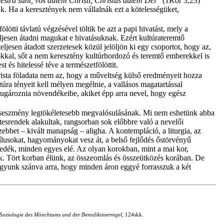
estra sunt, vos autem Christi, Christus autem Dei”
(1Kor 3,23)
 Ha a keresztények nem vállalnák ezt a kötelességüket,
lötti távlatú végzésével töltik be azt a papi hivatást, mely a
ljesen átadni magukat e hivatásuknak. Ezért kultúrateremtő
jesen átadott szerzetesek közül jelöljön ki egy csoportot, hogy az,
usokkal, sőt a nem keresztény kultúrhordozó és teremtő emberekkel is
és hitelessé téve a természetfölöttit.
ista föladata nem az, hogy a műveltség külső eredményeit hozza
túra tényeit kell mélyen megélnie, a vallásos magatartással
ábbsugároznia növendékeibe, akiket épp arra nevel, hogy egész
rzeteseszmény legtökéletesebb megvalósulásának. Mi nem eshetünk abba
etesrendek alakultak, rangsorban sok előbbre való a nevelői
ebbet – kivált manapság – aligha. A kontempláció, a liturgia, az
ílusokat, hagyományokat vesz át, a belső fejlődés őstörvényű
edék, minden egyes elé. Az olyan korokban, mint a mai kor,
k. Tört korban élünk, az összeomlás és összeütközés korában. De
agyunk szánva arra, hogy minden áron eggyé forrasszuk a két
Soziologie des Mönchtums und der Benediktinerregel
, 124skk.