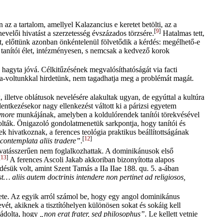
z a tartalom, amellyel Kalazancius e keretet betölti, az a
[
9
]
nevelői hivatást a szerzetesség évszázados törzsére.
Hatalmas tett,
ett, előttünk azonban önkéntelenül fölvetődik a kérdés: megélhető-e
s tanítói élet, intézményesen, s nemcsak a kedvező korok
z hagyta jóvá. Célkitűzésének megvalósíthatóságát via facti
sta-voltunkkal hirdetünk, nem tagadhatja meg a problémát magát.
 illetve oblátusok nevelésére alakultak ugyan, de egyúttal a kultúra
lentkezésekor nagy ellenkezést váltott ki a párizsi egyetem
Amore
munkájának, amelyben a koldulórendek tanítói törekvésével
olták. Önigazoló gondolatmenetük sarkpontja, hogy tanítói és
k hivatkoznak, a ferences teológia praktikus beállítottságának
[
12
]
contemplata aliis tradere”
.
hivatásszerűen nem foglalkozhattak. A dominikánusok első
[
13
]
A ferences Ascoli Jakab akkoriban bizonyította alapos
ődésük volt, amint Szent Tamás a IIa IIae 188. qu. 5. a-ában
… aliis autem doctrinis intendere non pertinet ad religiosos,
ete. Az egyik arról számol be, hogy egy angol dominikánus
vét, akiknek a tisztítóhelyen különösen sokat és sokáig kell
 vádolta, hogy
„non erat frater, sed philosophus”.
Le kellett vetnie