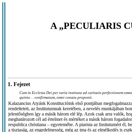
A „PECULIARIS 
1. Fejezet
Cum in Ecclesia Dei per varia instituta ad caritatis perfectionem omn
quinto… confirmatum, omni conatu proponit.
Kalazancius Atyánk Konstitucióink első pontjában megfogalmazza a
rendeltetett, az Institutumnak keretében, a nevelés munkájában bon
jelentőségben így a másik három elé lép. Azok csak arra valók, ho
meghatározott cél ad értelmet és mértéket a másik három fogadalomb
respublica christiana – egyetemébe. A piarista az Insitutumért él, b
a tisztaság, az engedelmesség, még az ima és az elmélkedés is
eszk