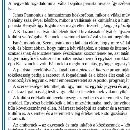
A negyedik fogadalommal vállalt sajátos piarista hivatás így széles
is.
Janus Pannonius a humanizmus hőskorában, mikor a világi művelt
Néhány száz évvel később, mikor a vallásnak és kultúrának a humani
piarista Benyák így fogalmazta maga ellen-tézisét:
„Légy jó filozóf
A Kalazancius atyánktól elénk tűzött hivatásnak súlyát és újszer
kultúra valóságába. S ennek a szemmel tartásával viszont megérthetjü
Ismét mondom, Szentatyánk nem láthatta előre, hogy mire váll
volt, és bízott abban, hogy mint a két világrész, a pietas és litte
szakadásnak és küzdelemnek évszázadai köszöntenek be, azt talán c
hagyományőrző, sokszor formalizmusba meredő egyházi barokkal s
épp Kalazancius volt. Fájt neki a meghurcoltatás, gyönge aggastyá
A piarista nevelőhivatás, tágabban a
pietas et litterae
programjána
tökéletesség pedig a szeretet. A fogadalmak és a közös élet csak k
hordozójává tegyünk. Mint emberszeretetet az Apostol programját 
A szerzetességet tekinthetjük úgy, mint az egyház jegyesi és any
másik az irgalmasság testi vagy lelki cselekedeteinek valamelyikét. B
A kultúra értékalkotó tevékenység: az ember és a teremtett világ
renddel. Egyrészt beleütközik a bűn misztériumába, mely árnyékot 
bűn következményei ellen. Másrészt beleépül az ember és a teremtett
kultúra is. Az ember és a teremtett világ értékeinek kidolgozásáv
fáradozik.
Az embernek – az egyesnek és még inkább a közösségnek – kötele