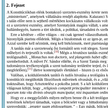
2. Fejezet
A Konstitúciókban elénk bontakozó szerzetes-eszmény
kerete
nem 
„ministerium”, amelynek vállalására rendjét alapította. Kalazanci S
s talán előre nem is sejthető mértékben kockázatos vállalkozás volt
ez a szerzetesi eszmény, amelyet Szentatyánk magára vállalt, s ame
hullámhegyén, hanem a tört ideálok, a politikai, társadalmi és sze
Erre a kérdésre – előre világos – mi csak igennel válaszolhatun
bizonyítják piarista elődeink. Mégis a bizalomnak ez az igen-je, 
Azzal szembe kell néznünk, meg kell birkóznunk, mert piaristaság
A tanítás már a szerzetesség ősi formáitól sem volt idegen. Szen
[
10
]
műhelyei és terjesztői is voltak.
Mégis a
hivatásos
tanítás eszmé
teológusaiból.
„Monachus non doctoris, sed plangentis habet offi
szembefordult. A művet IV. Sándor elítélte, és a Szent Tamás meg
tudományos tevékenységük a szent tudomány területére terjed, és íg
[
11
]
megfelelően),
illetve kontemplatív életükkel – hiszen (s ez els
Valóban, a koldulórendek tanítói és tudós hivatása a teológiára
konstitúciói megtiltották filozófusok műveinek olvasását, és a „v
traktusában, hogy Arisztotelész a pokolba jutott. S a két koldulóre
világosan kifejti, hogy
„religiosis competit principaliter intender
quorum tota vita divinis obseqiis mancipatur, nisi inquantum ord
Hogy ez a meggyőződés milyen mélyen benne élt a két teológus
testvérnek kételyei támadtak, vajon a bölcselet vagy a hittudomány
szenvedniük:
„propter suam philosophiam.”
– Egy másik, bölcselet