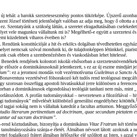
új tehát: a barokk szerzeteseszmény pontos tükörképe. Újszerű azonban a
zent József történeti jelentőségét valóban az adja meg, hogy ő oltotta a 
 ez. Szentatyánk a szükség láttán, a szeretet elragadtatásában cseleked
lyet vele magunkra vállaltunk mi is? Megélhető-e együtt a szerzetesi é
llemi küzdelmek viharos éveiben is?
k. Rendünk konstitúcióját a hit és erkölcs dolgában tévedhetetlen egyhá
amelyet nemcsak szóval mondunk ki, de tulajdonképpen létünkkel, piari
unk csak ebben a szembenézésben és viaskodásban lehet hitelessé.
t Benedek rendjének kolostori iskolái elsősorban a szerzetesnövendékek,
je először a dominikánusoknál jelentkezett, s ez az új eszme mindjárt je
cium”
: ez a jeromosi mondás volt vezérmotívuma
Guilelmus a Sancto 
 Bonaventura vezetésével fölsorakozó két tudós rend teológusai megcáf
y szorosan összefügg apostoli hivatásukkal (erre különösen a ferencese
ősorban a dominikánusok elgondolása) teológiát tanítani nem más, mint
„
 korlátozódott. A profán tudományokkal – nevezetesen a filozófiával – 
ilági tudományok” művelését különböző generálisi engedélyhez kötötték.
nd tagjai sokáig nem is vállaltak katedrát a facultas artiumon. Meggyőz
e studio literarum pertinentium ad doctrinam, quae secundum pietatem est
inantur ad sacram doctrinam”.
-rend köztudatában, bizonyítja a dominikánus
Vitae Fratrum
két történ
 tanulmányozására szánja-e életét. Álmában névsort látott: azoknak a ne
tel foglalkozó frátert álmában ítélőszéke elé szólított az Isten, s azzal