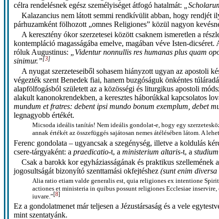
célra rendelésnek egész személyiséget átfogó hatalmát:
„Scholarum 
Kalazancius nem látott semmi rendkívülit abban, hogy rendjét ily
párhuzamként fölhozott „omnes Religiones” közül nagyon kevésnek v
A keresztény ókor szerzetesei között csaknem ismeretlen a részl
kontempláció magasságába emelve, magában véve Isten-dicséret. A
róluk Augustinus:
„Videntur nonnullis res humanas plus quam opor
[
3
]
sinimur.”
A nyugat szerzeteseiből sohasem hiányzott ugyan az apostoli ké
végezték szent Benedek fiai, hanem buzgóságuk önkéntes túláradás
alapfölfogásból született az a közösségi és liturgikus apostoli móds
alakult kanonokrendekben, a keresztes háborúkkal kapcsolatos lova
mundum et fratres: debent ipsi mundo bonum exemplum, debet mu
legnagyobb értékét.
Micsoda ideális tanítás! Nem ideális gondolat-e, hogy egy szerzetes
annak értékét az összefüggés sajátosan nemes átélésében látom. A le
Ferenc gondolata – ugyancsak a szegénység, illetve a koldulás ké
csere-tárgyaként: a
praedicatio
-t, a
ministerium altaris
-t, a
studium
Csak a barokk kor egyháziasságának és praktikus szellemének al
jogosultságát bizonyító szenttamási okfejtéshez
(sunt enim diversa
Alia ratio etiam valde generalis est, quia religiones ex intentione Spir
actiones et ministeria in quibus possunt religiones Ecclesiae inservir
[
8
]
iuvare.”
Ez a gondolatmenet már teljesen a Jézustársaság és a vele egytest
mint szentatyánk.