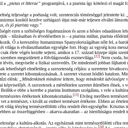
ül a
„pietas et litterae”
programjává, s a piarista így kötelezi el magát f
ség teljessége a poétaság volt, szentenciás tömörséggel jelentette ki:
zmus korától kezdve szétágazó útjai már-már teljesen elválni látszottak
us, és jó piarista vagy.”
űségét ezen a szélsőséges fogalmazáson és azon a hősies odaadáson lehet
k – túlzásaiban és tévedéseiben is – a piarista múltat, piarista elődeink
alkozik. Ő a keresztény humanizmus Spanyolországában nőtt fel, a bar
rae két világa is elválaszthatatlan egységbe forr. Hogy az egység kora m
sak élete végén kezdte sejteni, amikor a 17. század közepe táján szembe
[
22
]
zemben megszületett a fölvilágosodás eszmevilága.
Nem csoda, hogy
n lévén, megviselte a fizikai szenvedés. De mindennél jobban fájhatott 
k lehetőségét elméletileg a szerzetesség céljára: a szeretetre hivatkozva
erete a szeretet kibontakozásának. A szeretet viszont hódító hatalom. Mi
tűzi elénk:
„Mindenkinek mindene lettem, hogy mindenkit üdvösségre v
ai képviselőjét. A szerzetesek a mértéktelen szeretet ihletében élnek, s
eillik-e ebbe a keretbe a piarista Institutum szolgálata, s vele a kultúr
[
23
]
 természetes értékeinek kibontakoztatása.
Elvileg merőben természeti
vet a természet, s kivált az emberi természet értékeire. Ebben az értel
 világ tényleg természetfölötti célra rendelt élet-egységébe. Krisztus 
al ebben az összefüggésben – akarva-akaratlan – az istenfiúságra rendel
ssége a kultúra-alkotás. Az egyháznak mint természetfölötti célra re
[
24
]