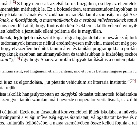
[
14
]
yomát.
S hogy nemcsak az első korok buzgalma, esetleg az ellenfelektő
entárján mérhetjük le. Ez a bölcseletben, természettudományokban és 
mény kialakulásának évszázadában maradéktalanul azonosítja magát Sze
knak, a filozófiának, a matematikának és a szabad művészeteknek tan
us nem félt attól, hogy fontosabb kérdésekben is különvéleményt nyilv
t később a jezsuiták elleni polémia éle is megvillan.
ntkezik, legföljebb más színt kap a régi alapgondolat a reneszánsz új 
án tudományok ismerete nélkül eredményesen művelni, másrészt még pro
hogy elvszerűen beépítik tanulmányi és tanítási programjukba a profán 
 tárgyaknak azonban tanulmányaikban és tanításukban is kizárólag eszköz
[
18
]
 sunt”
),
úgy hogy Suarez a profán tárgyak tanítását is a contemplata a
 tantum sistit, sed linguarum etiam peritiam, imo et ipsius Latinae linguae prima r
[
20
]
s az az elgondolása, „ut pietatis vehiculum sit litteraria institutio.”
a rejlik.
rista iskolák hangsúlyozottan az
alapfokú
oktatást tekintették föladatuk
zeregyet tanító számtantanárt nevezte cooperator veritatisnak, s az ő h
ki céljukul. Ezek nem társadalmi konvencióból jöttek iskolába, a művel
nítványaitól a világi műveltség egyes áramlatait, válogathatott kedve és 
os, kulturális fejlődésébe, a maga személyében össze kellett fognia a reli