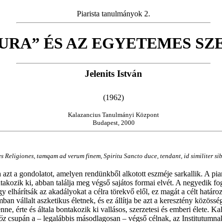
Piarista tanulmányok 2.
CURA” ÉS AZ EGYETEMES S
Jelenits István
(1962)
Kalazancius Tanulmányi Központ
Budapest, 2000
es Religiones, tamqam ad verum finem, Spiritu Sancto duce, tendant, id similiter 
zt a gondolatot, amelyen rendünkből alkotott eszméje sarkallik. A piar
takozik ki, abban találja meg végső sajátos formai elvét. A negyedik fo
gy elhárítsák az akadályokat a célra törekvő elől, ez magát a célt hat
an vállalt aszketikus életnek, és ez állítja be azt a keresztény közöss
enne, érte és általa bontakozik ki vallásos, szerzetesi és emberi élete. K
öz
csupán a – legalábbis másodlagosan – végső célnak, az Institutumna