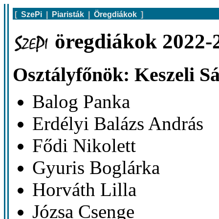
[
SzePi
|
Piaristák
|
Öregdiákok
]
öregdiákok 2022-2
Osztályfőnök: Keszeli S
Balog Panka
Erdélyi Balázs András
Fődi Nikolett
Gyuris Boglárka
Horváth Lilla
Józsa Csenge