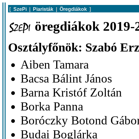
[
SzePi
|
Piaristák
|
Öregdiákok
]
öregdiákok 2019-2
Osztályfőnök: Szabó Erz
Aiben Tamara
Bacsa Bálint János
Barna Kristóf Zoltán
Borka Panna
Boróczky Botond Gábo
Budai Boglárka