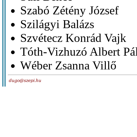
Szabó Zétény József
Szilágyi Balázs
Szvétecz Konrád Vajk
Tóth-Vizhuzó Albert Pá
Wéber Zsanna Villő