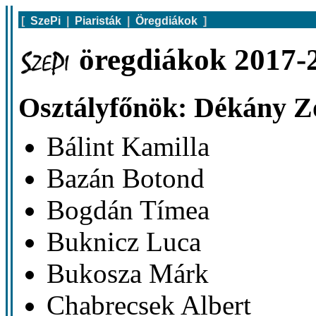
[
SzePi
|
Piaristák
|
Öregdiákok
]
öregdiákok 2017-2
Osztályfőnök: Dékány Z
Bálint Kamilla
Bazán Botond
Bogdán Tímea
Buknicz Luca
Bukosza Márk
Chabrecsek Albert