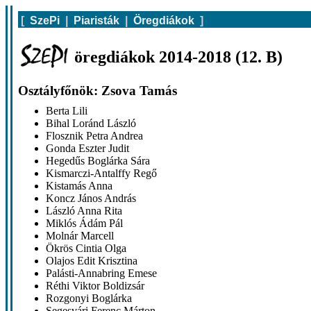
[
SzePi
|
Piaristák
|
Öregdiákok
]
öregdiákok 2014-2018 (12. B)
Osztályfőnök: Zsova Tamás
Berta Lili
Bihal Loránd László
Flosznik Petra Andrea
Gonda Eszter Judit
Hegedűs Boglárka Sára
Kismarczi-Antalffy Regő
Kistamás Anna
Koncz János András
László Anna Rita
Miklós Ádám Pál
Molnár Marcell
Ökrös Cintia Olga
Olajos Edit Krisztina
Palásti-Annabring Emese
Réthi Viktor Boldizsár
Rozgonyi Boglárka
Segesvári Ferenc Márton