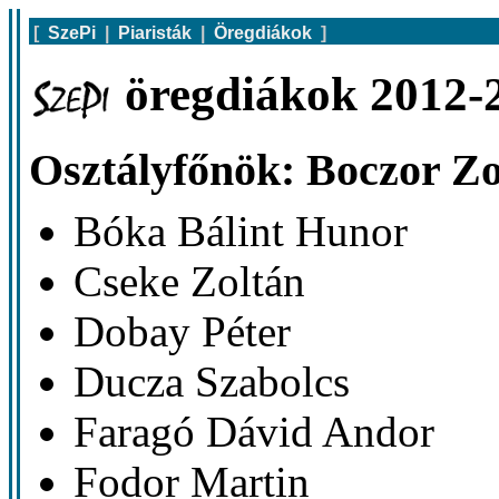
[
SzePi
|
Piaristák
|
Öregdiákok
]
öregdiákok 2012-2
Osztályfőnök: Boczor Zo
Bóka Bálint Hunor
Cseke Zoltán
Dobay Péter
Ducza Szabolcs
Faragó Dávid Andor
Fodor Martin