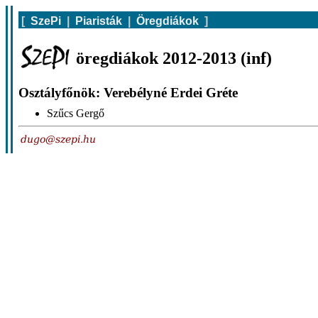
[
SzePi
|
Piaristák
|
Öregdiákok
]
öregdiákok 2012-2013 (inf)
Osztályfőnök: Verebélyné Erdei Gréte
Szűcs Gergő