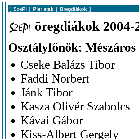
[
SzePi
|
Piaristák
|
Öregdiákok
]
öregdiákok 2004-2
Osztályfőnök: Mészáros
Cseke Balázs Tibor
Faddi Norbert
Jánk Tibor
Kasza Olivér Szabolcs
Kávai Gábor
Kiss-Albert Gergely