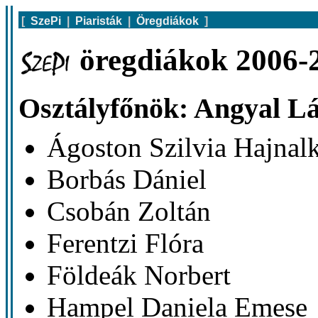
[
SzePi
|
Piaristák
|
Öregdiákok
]
öregdiákok 2006-2
Osztályfőnök: Angyal Lá
Ágoston Szilvia Hajnal
Borbás Dániel
Csobán Zoltán
Ferentzi Flóra
Földeák Norbert
Hampel Daniela Emese