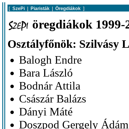
[
SzePi
|
Piaristák
|
Öregdiákok
]
öregdiákok 1999-2
Osztályfőnök: Szilvásy L
Balogh Endre
Bara László
Bodnár Attila
Császár Balázs
Dányi Máté
Doszpod Gergely Ádám