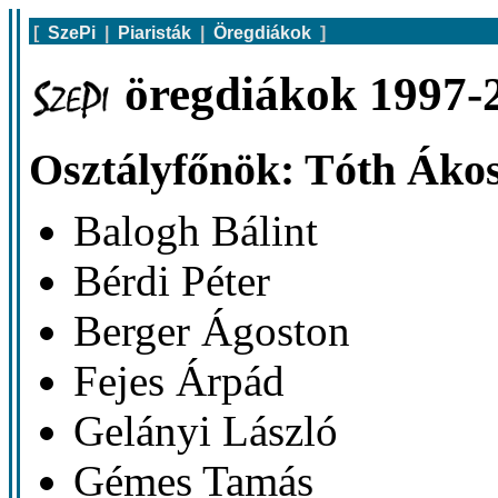
[
SzePi
|
Piaristák
|
Öregdiákok
]
öregdiákok 1997-2
Osztályfőnök: Tóth Áko
Balogh Bálint
Bérdi Péter
Berger Ágoston
Fejes Árpád
Gelányi László
Gémes Tamás