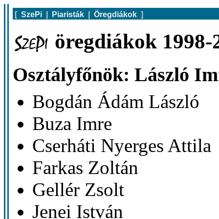
[
SzePi
|
Piaristák
|
Öregdiákok
]
öregdiákok 1998-2
Osztályfőnök: László Im
Bogdán Ádám László
Buza Imre
Cserháti Nyerges Attila
Farkas Zoltán
Gellér Zsolt
Jenei István