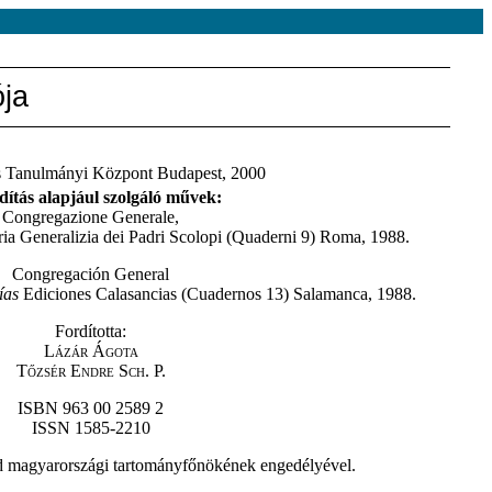
ója
s Tanulmányi Központ Budapest, 2000
dítás alapjául szolgáló művek:
Congregazione Generale,
ia Generalizia dei Padri Scolopi (Quaderni 9) Roma, 1988.
Congregación General
ías
Ediciones Calasancias (Cuadernos 13) Salamanca, 1988.
Fordította:
Lázár Ágota
Tőzsér Endre Sch. P.
ISBN 963 00 2589 2
ISSN 1585-2210
nd magyarországi tartományfőnökének engedélyével.