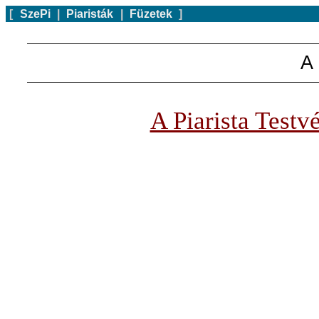
[
SzePi
|
Piaristák
|
Füzetek
]
A 
A Piarista Testv