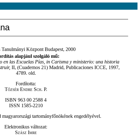
ana
s Tanulmányi Központ Budapest, 2000
ordítás alapjául szolgáló mű:
o en las Escuelas Pías, in Carisma y ministerio: una historia
truir,
II, (Cuadernos 21) Madrid, Publicaciones ICCE, 1997,
4789. old.
Fordította:
Tőzsér Endre Sch. P.
ISBN 963 00 2588 4
ISSN 1585-2210
nd magyarországi tartományfőnökének engedélyével.
Elektronikus változat:
Szász Imre