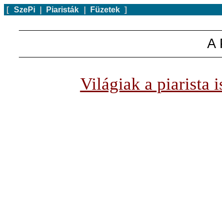
[
SzePi
|
Piaristák
|
Füzetek
]
A 
Világiak a piarista 