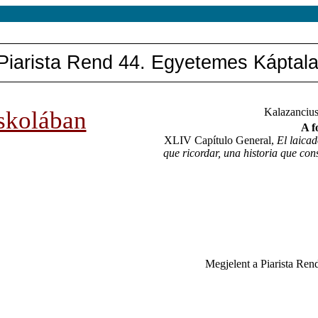
Piarista Rend 44. Egyetemes Káptal
iskolában
Kalazanciu
A f
XLIV Capítulo General,
El laicad
que ricordar, una historia que cons
Megjelent a Piarista Re