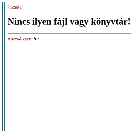
[
SzePi
]
Nincs ilyen fájl vagy könyvtár!