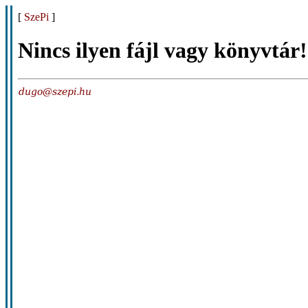
[
SzePi
]
Nincs ilyen fájl vagy könyvtár!