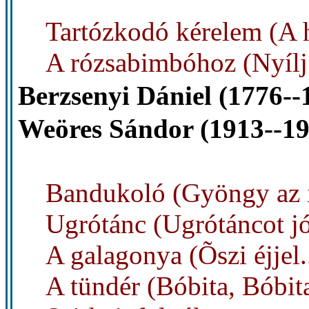
Tartózkodó kérelem (A h
A rózsabimbóhoz (Nyílj 
Berzsenyi Dániel (1776--
Weöres Sándor (1913--19
Bandukoló (Gyöngy az i
Ugrótánc (Ugrótáncot j
A galagonya (Õszi éjjel..
A tündér (Bóbita, Bóbita