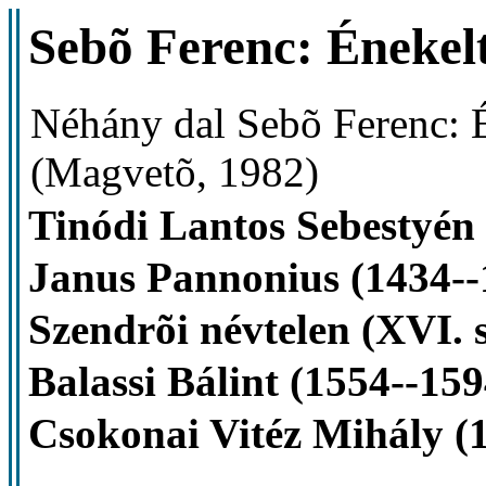
Sebõ Ferenc: Énekel
Néhány dal Sebõ Ferenc: É
(Magvetõ, 1982)
Tinódi Lantos Sebestyén 
Janus Pannonius (1434--
Szendrõi névtelen (XVI. 
Balassi Bálint (1554--159
Csokonai Vitéz Mihály (