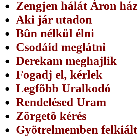
Zengjen hálát Áron há
Aki jár utadon
Bûn nélkül élni
Csodáid meglátni
Derekam meghajlik
Fogadj el, kérlek
Legfõbb Uralkodó
Rendelésed Uram
Zörgetõ kérés
Gyötrelmemben felkiál