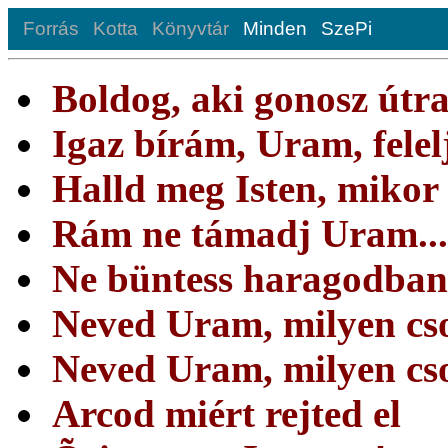
Forrás
Kotta
Könyvtár
Minden
SzePi
Boldog, aki gonosz útr
Igaz bírám, Uram, felelj
Halld meg Isten, mikor
Rám ne támadj Uram...
Ne büntess haragodban
Neved Uram, milyen cs
Neved Uram, milyen cs
Arcod miért rejted el