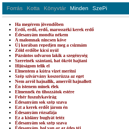
Forrás
Kotta
Könyvtár
Minden
SzePi
Ha megérem jövendőben
Erdő, erdő, erdő, marosszéki kerek erdő
Édesanyám mondta nékem
A malomnak nincsen köve
Új korában repedjen meg a csizmám
Zöld erdőbe kicsi nyúl
Pázsintos udvaron lakik a szegénység
Szeretnék szántani, hat ökröt hajtani
Ifijúságom telik el
Elmentem a kútra vizet merítni
Szép szivárvány koszorúzza az eget
Nem arról hajnallik, amerről hajnallott
Én istenem minek élek
Elmennék én tihozzátok estére
Fehér fuszulykavirág
Édesanyám sok szép szava
Ezt a kerek erdőt járom én
Édesanyám rózsafája
Ez a kislány buglyát tetéz
Édesanyám sok szép szava
Édesanyám, hol van az az édes téj