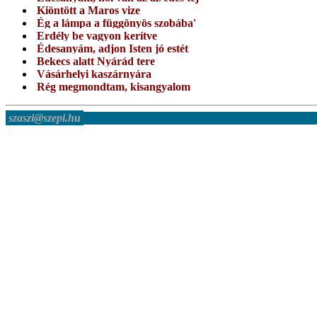
Kiöntött a Maros vize
Ég a lámpa a függönyös szobába'
Erdély be vagyon kerítve
Édesanyám, adjon Isten jó estét
Bekecs alatt Nyárád tere
Vásárhelyi kaszárnyára
Rég megmondtam, kisangyalom
szaszi@szepi.hu