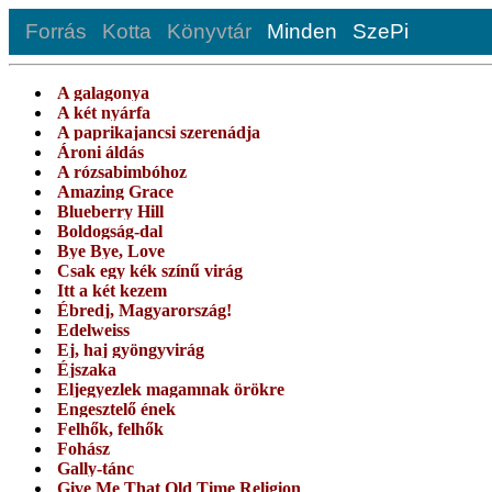
Forrás
Kotta
Könyvtár
Minden
SzePi
A galagonya
A két nyárfa
A paprikajancsi szerenádja
Ároni áldás
A rózsabimbóhoz
Amazing Grace
Blueberry Hill
Boldogság-dal
Bye Bye, Love
Csak egy kék színű virág
Itt a két kezem
Ébredj, Magyarország!
Edelweiss
Ej, haj gyöngyvirág
Éjszaka
Eljegyezlek magamnak örökre
Engesztelő ének
Felhők, felhők
Fohász
Gally-tánc
Give Me That Old Time Religion