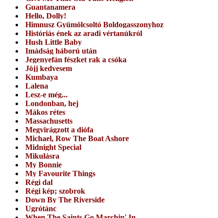
Guantanamera
Hello, Dolly!
Himnusz Gyümölcsoltó Boldogasszonyhoz
Históriás ének az aradi vértanúkról
Hush Little Baby
Imádság háború után
Jegenyefán fészket rak a csóka
Jöjj kedvesem
Kumbaya
Lalena
Lesz-e még...
Londonban, hej
Mákos rétes
Massachusetts
Megvirágzott a diófa
Michael, Row The Boat Ashore
Midnight Special
Mikulásra
My Bonnie
My Favourite Things
Régi dal
Régi kép; szobrok
Down By The Riverside
Ugrótánc
When The Saints Go Marchin' In