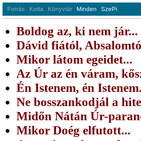
Forrás
Kotta
Könyvtár
Minden
SzePi
Boldog az, ki nem jár...
Dávid fiától, Absalomtól
Mikor látom egeidet...
Az Úr az én váram, kős
Én Istenem, én Istenem.
Ne bosszankodjál a hite
Midőn Nátán Úr-paranc
Mikor Doég elfutott...