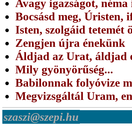
Avagy igazságot, néma 
Bocsásd meg, Úristen, 
Isten, szolgáid tetemét 
Zengjen újra énekünk
Áldjad az Urat, áldjad 
Mily gyönyörűség...
Babilonnak folyóvize mel
Megvizsgáltál Uram, en
szaszi@szepi.hu