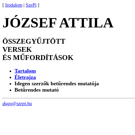
[
Irodalom
|
SzePi
]
JÓZSEF ATTILA
ÖSSZEGYŰJTÖTT
VERSEK
ÉS MŰFORDÍTÁSOK
Tartalom
Életrajza
Idegen szerzők betűrendes mutatója
Betűrendes mutató
dugo@szepi.hu