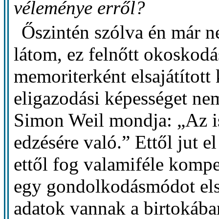
véleménye erről?
Őszintén szólva én már n
látom, ez felnőtt okoskodá
memoriterként elsajátított
eligazodási képességet nem
Simon Weil mondja: „Az is
edzésére való.” Ettől jut e
ettől fog valamiféle kompet
egy gondolkodásmódot elsa
adatok vannak a birtokában