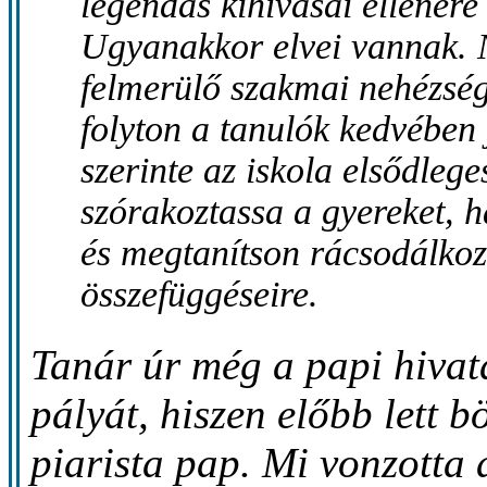
legendás kihívásai ellenére
Ugyanakkor elvei vannak. 
felmerülő szakmai nehézség
folyton a tanulók kedvében 
szerinte az iskola elsődleg
szórakoztassa a gyereket, h
és megtanítson rácsodálkoz
összefüggéseire.
Tanár úr még a papi hivatá
pályát, hiszen előbb lett 
piarista pap. Mi vonzotta 