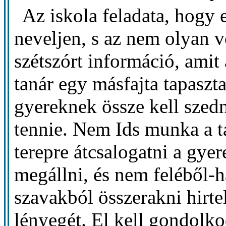
Az iskola feladata, hogy
neveljen, s az nem olyan v
szétszórt információ, amit
tanár egy másfajta tapaszta
gyereknek össze kell szedni
tennie. Nem Ids munka a ta
terepre átcsalogatni a gye
megállni, és nem feléből-
szavakból összerakni hirte
lényegét. El kell gondol