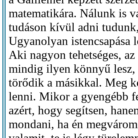
matematikára. Nálunk is v
tudáson kívül adni tudunk,
Ugyanolyan istencsapása le
Aki nagyon tehetséges, az 
mindig ilyen könnyű lesz,
törődik a másikkal. Meg k
lenni. Mikor a gyengébb f
azért, hogy segítsen, hane
mondani, ha én megvárom 
valamit, te is légy türelem