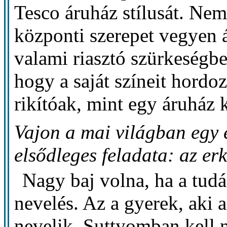
Tesco áruház stílusát. Ne
központi szerepet vegyen á
valami riasztó szürkeségb
hogy a saját színeit hordo
rikítóak, mint egy áruház k
Vajon a mai világban egy 
elsődleges feladata: az er
Nagy baj volna, ha a tudás
nevelés. Az a gyerek, aki a
nevelik. Suttyomban kell ne