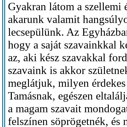
Gyakran látom a szellemi é
akarunk valamit hangsúly
lecsepülünk. Az Egyházban
hogy a saját szavainkkal k
az, aki kész szavakkal ford
szavaink is akkor születn
meglátjuk, milyen érdekes
Tamásnak, egészen eltalál
a magam szavait mondogat
felszínen söprögetnék, és