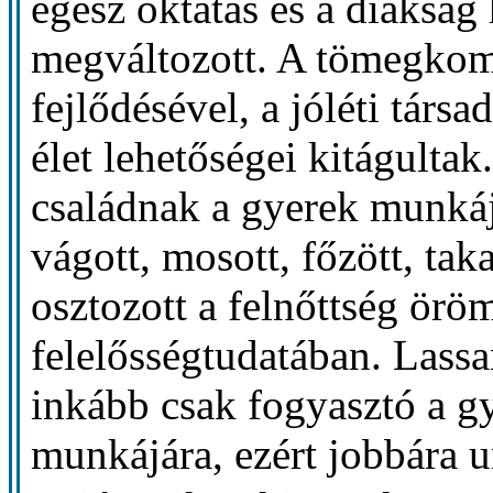
egész oktatás és a diákság
megváltozott. A tömegkom
fejlődésével, a jóléti tár
élet lehetőségei kitágulta
családnak a gyerek munkáj
vágott, mosott, főzött, taka
osztozott a felnőttség örö
felelősségtudatában. Lassa
inkább csak fogyasztó a gy
munkájára, ezért jobbára u