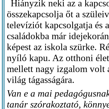
Hiányzik neki az a kapcso
összekapcsolja őt a szülei
televíziót kapcsolgatja és 
családokba már idejekorán
képest az iskola szürke. Ré
nyíló kapu. Az otthoni él
mellett nagy izgalom volt 
világ tágasságára.
Van e a mai pedagógusnak
tanár szórakoztató, könny