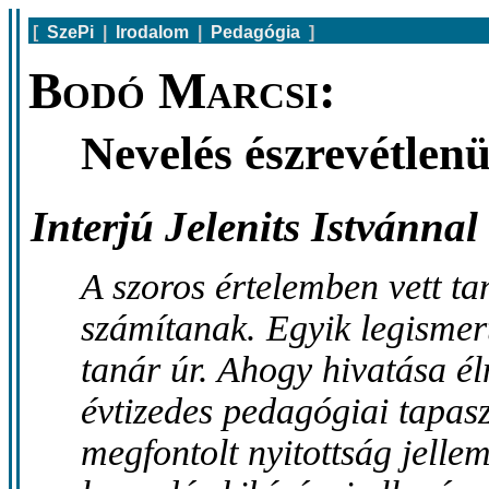
[
SzePi
|
Irodalom
|
Pedagógia
]
Bodó Marcsi:
Nevelés észrevétlenü
Interjú Jelenits Istvánnal
A szoros értelemben vett ta
számítanak. Egyik legismert
tanár úr. Ahogy hivatása é
évtizedes pedagógiai tapasz
megfontolt nyitottság jelle