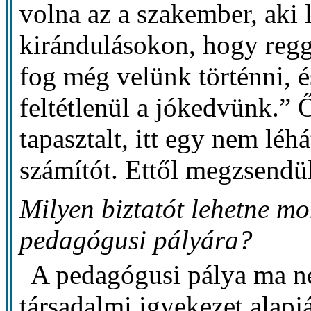
volna az a szakember, aki
kirándulásokon, hogy reg
fog még velünk történni, 
feltétlenül a jókedvünk.”
tapasztalt, itt egy nem léhá
számítót. Ettől megzsendü
Milyen biztatót lehetne mo
pedagógusi pályára?
A pedagógusi pálya ma ne
társadalmi igyekezet alapj