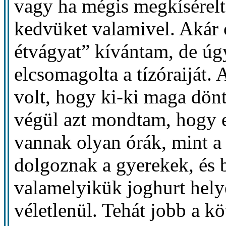
vagy ha mégis megkísérelt
kedvüket valamivel. Akár 
étvágyat” kívántam, de úgy
elcsomagolta a tízóraiját.
volt, hogy ki-ki maga dönt
végül azt mondtam, hogy e
vannak olyan órák, mint a
dolgoznak a gyerekek, és 
valamelyikük joghurt helye
véletlenül. Tehát jobb a k