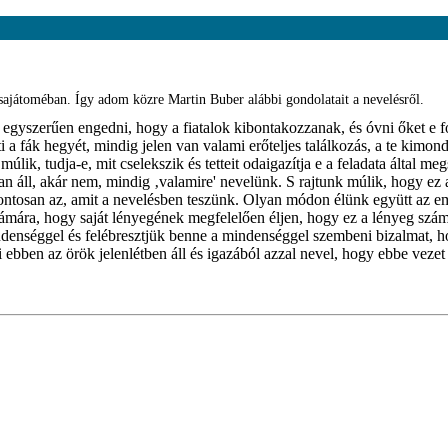
ajátoméban. Így adom közre Martin Buber alábbi gondolatait a nevelésről.
nt egyszerűen engedni, hogy a fiatalok kibontakozzanak, és óvni őket 
i a fák hegyét, mindig jelen van valami erőteljes találkozás, a te kimo
lik, tudja-e, mit cselekszik és tetteit odaigazítja e a feladata által m
an áll, akár nem, mindig ‚valamire' nevelünk. S rajtunk múlik, hogy e
ontosan az, amit a nevelésben teszünk. Olyan módon élünk együtt az 
mára, hogy saját lényegének megfelelően éljen, hogy ez a lényeg számá
mindenséggel és felébresztjük benne a mindenséggel szembeni bizalmat, 
i ebben az örök jelenlétben áll és igazából azzal nevel, hogy ebbe vezet