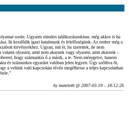
e folyamat során. Ugyanis minden találkozásunkban, még akkor is ha
ndása. Itt kezdődik igazi hatalmunk és felelősségünk. Az ember még a
egszabott törvényekhez. Ugyan, mit ér, ha szerettek, de nem
z a valami olyasmi, amit nem akarunk vagy olyasmi, amit akarunk –
emberrel, hogy számunkra ő a másik, a te. Nem méregetve, hanem
ra és számunkra egyaránt valóban jelen legyen. Úgy szólítva őt,
hogy a velünk való kapcsolata révén megélhesse a teljes kapcsolatban
 bele.”
by matetoth @ 2007-03-19 – 18:12:26