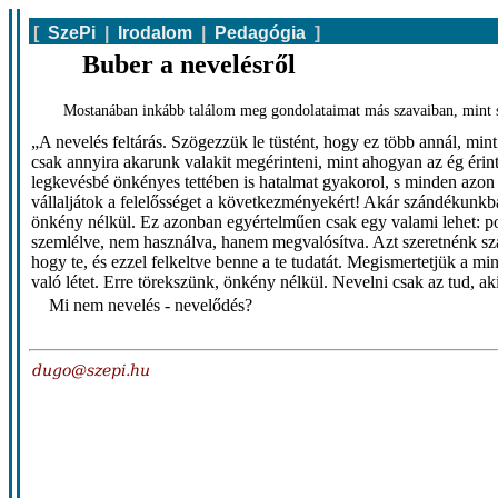
[
SzePi
|
Irodalom
|
Pedagógia
]
Buber a nevelésről
Mostanában inkább találom meg gondolataimat más szavaiban, mint s
„A nevelés feltárás. Szögezzük le tüstént, hogy ez több annál, mi
csak annyira akarunk valakit megérinteni, mint ahogyan az ég érint
legkevésbé önkényes tettében is hatalmat gyakorol, s minden azon mú
vállaljátok a felelősséget a következményekért! Akár szándékunkb
önkény nélkül. Ez azonban egyértelműen csak egy valami lehet: p
szemlélve, nem használva, hanem megvalósítva. Azt szeretnénk szá
hogy te, és ezzel felkeltve benne a te tudatát. Megismertetjük a 
való létet. Erre törekszünk, önkény nélkül. Nevelni csak az tud, ak
Mi nem nevelés - nevelődés?