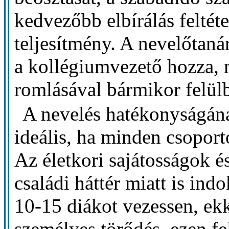
kedvezőbb elbírálás feltéte
teljesítmény. A nevelőtanár
a kollégiumvezető hozza, 
romlásával bármikor felülb
A nevelés hatékonyságána
ideális, ha minden csoport
Az életkori sajátosságok é
családi háttér miatt is ind
10-15 diákot vezessen, ek
személyes törődés, ezen f