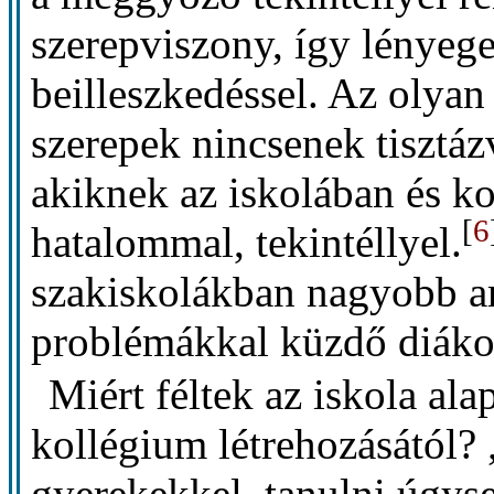
szerepviszony, így lényeg
beilleszkedéssel. Az olyan
szerepek nincsenek tisztá
akiknek az iskolában és k
[
6
hatalommal, tekintéllyel.
szakiskolákban nagyobb ar
problémákkal küzdő diáko
Miért féltek az iskola al
kollégium létrehozásától?
gyerekekkel, tanulni úgys