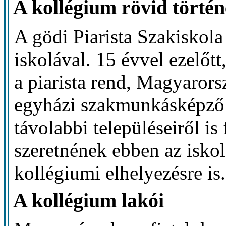
A kollégium rövid történ
A gödi Piarista Szakiskol
iskolával. 15 évvel ezelőtt
a piarista rend, Magyaro
egyházi szakmunkásképző i
távolabbi településeiről i
szeretnének ebben az iskol
kollégiumi elhelyezésre is.
A kollégium lakói