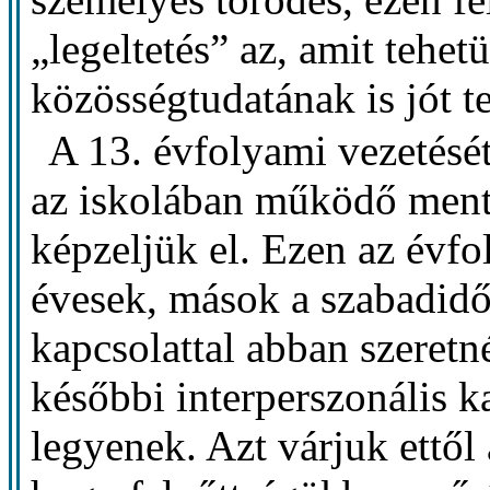
„legeltetés” az, amit tehet
közösségtudatának is jót t
A 13. évfolyami vezetését
az iskolában működő ment
képzeljük el. Ezen az évf
évesek, mások a szabadidő
kapcsolattal abban szeretn
későbbi interperszonális 
legyenek. Azt várjuk ettől