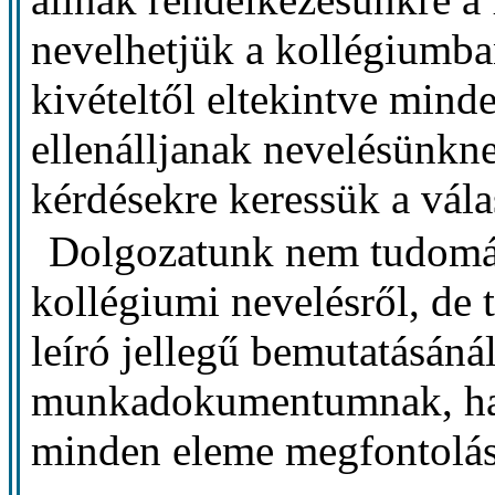
nevelhetjük a kollégiumban
kivételtől eltekintve min
ellenálljanak nevelésünkn
kérdésekre keressük a vála
Dolgozatunk nem tudomán
kollégiumi nevelésről, de
leíró jellegű bemutatásáná
munkadokumentumnak, ha
minden eleme megfontolás