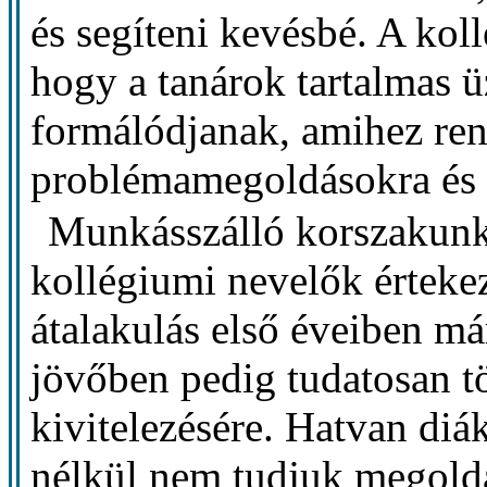
és segíteni kevésbé. A kol
hogy a tanárok tartalmas 
formálódjanak, amihez ren
problémamegoldásokra és 
Munkásszálló korszakunkb
kollégiumi nevelők érteke
átalakulás első éveiben már
jövőben pedig tudatosan t
kivitelezésére. Hatvan diák
nélkül nem tudjuk megold