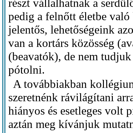
részt vállalhatnak a serdü
pedig a felnőtt életbe val
jelentős, lehetőségeink az
van a kortárs közösség (av
(beavatók), de nem tudjuk 
pótolni.
A továbbiakban kollégiu
szeretnénk rávilágítani ar
hiányos és esetleges volt 
aztán meg kívánjuk mutatn