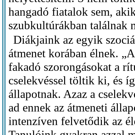
hangadó fiatalok sem, akike
szubkultúrákban találnak 
Diákjaink az egyik szociá
átmenet korában élnek. „A
fakadó szorongásokat a rít
cselekvéssel töltik ki, és 
állapotnak. Azaz a cselekvé
ad ennek az átmeneti állap
intenzíven felvetődik az é
Tanulóink gyakran azzal 