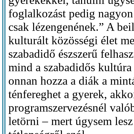
foglalkozást pedig nagyon
csak lézengenének.” A beil
kulturált közösségi élet me
szabadidő észszerű felhasz
mind a szabadidős kultúra 
onnan hozza a diák a mint
ténfereghet a gyerek, akko
programszervezésnél való
letörni – mert úgysem les