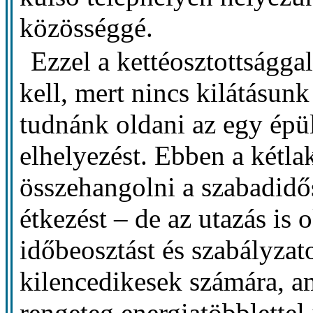
közösséggé.
Ezzel a kettéosztottságg
kell, mert nincs kilátásun
tudnánk oldani az egy épü
elhelyezést. Ebben a kétl
összehangolni a szabadidős
étkezést – de az utazás is
időbeosztást és szabályzat
kilencedikesek számára, am
rengeteg energiatöbblettel 