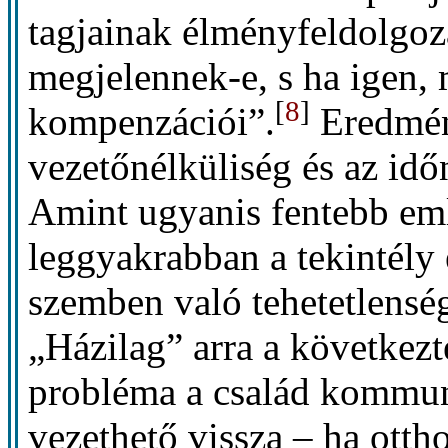
tagjainak élményfeldolgoz
megjelennek-e, s ha igen, 
[
8
]
kompenzációi”.
Eredmén
vezetőnélküliség és az idő
Amint ugyanis fentebb eml
leggyakrabban a tekintély e
szemben való tehetetlenség
„Házilag” arra a következt
probléma a család kommun
vezethető vissza – ha otth