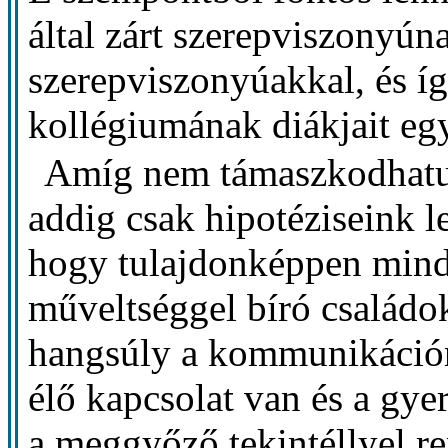
által zárt szerepviszonyún
szerepviszonyúakkal, és íg
kollégiumának diákjait egy
Amíg nem támaszkodhatu
addig csak hipotéziseink l
hogy tulajdonképpen minde
műveltséggel bíró családo
hangsúly a kommunikáción
élő kapcsolat van és a gye
a meggyőző tekintéllyel re