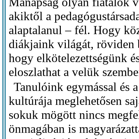
Manapság olyan fiatalok v
akiktől a pedagógustársada
alaptalanul – fél. Hogy k
diákjaink világát, röviden
hogy elkötelezettségünk é
eloszlathat a velük szembe
Tanulóink egymással és a 
kultúrája meglehetősen saj
sokuk mögött nincs megfele
önmagában is magyarázatta