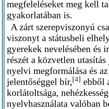
megfeleléseket meg kell ta
gyakorlatában is.
A zárt szerepviszonyú c
viszonyt a státusbeli elhe
gyerekek nevelésében és ir
részét a közvetlen utasítá
nyelvi megformálása és az
[
4
]
jelentőséggel bír,
ebből 
korlátoltsága, nehézkesség
nyelvhasználata valóban bo