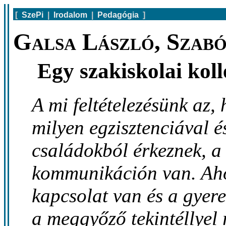
[
SzePi
|
Irodalom
|
Pedagógia
]
Galsa László, Szabó
Egy szakiskolai koll
A mi feltételezésünk az
milyen egzisztenciával é
családokból érkeznek, a
kommunikáción van. Ahol
kapcsolat van és a gyere
a meggyőző tekintéllyel 