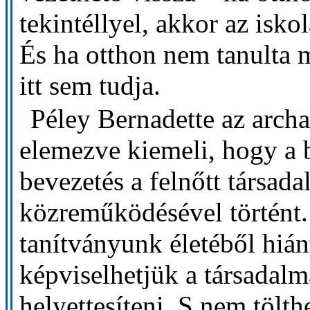
tekintéllyel, akkor az isk
És ha otthon nem tanulta m
itt sem tudja.
Péley Bernadette az archa
elemezve kiemeli, hogy a b
bevezetés a felnőtt társa
közreműködésével történt.
tanítványunk életéből hián
képviselhetjük a társadalm
helyettesíteni. S nem tölth