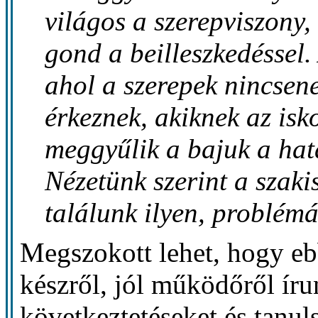
világos a szerepviszony,
gond a beilleszkedéssel.
ahol a szerepek nincsen
érkeznek, akiknek az is
meggyűlik a bajuk a hata
Nézetünk szerint a sza
találunk ilyen, problém
Megszokott lehet, hogy eb
készről, jól működőről ír
következtetéseket és tanu