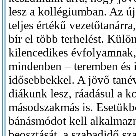
lesz a kollégiumban. Az ú
teljes értékű vezetőtanárr
bír el több terhelést. Külö
kilencedikes évfolyamnak,
mindenben – teremben és 
idősebbekkel. A jövő tané
diákunk lesz, ráadásul a 
másodszakmás is. Esetükb
bánásmódot kell alkalmazn
beosztását, a szabadidő sza