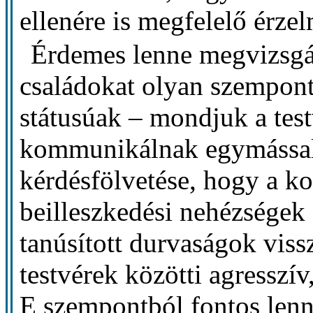
ellenére is megfelelő érzel
Érdemes lenne megvizsgál
családokat olyan szempont
státusúak – mondjuk a tes
kommunikálnak egymással.
kérdésfölvetése, hogy a ko
beilleszkedési nehézségek
tanúsított durvaságok viss
testvérek közötti agresszí
E szempontból fontos lenn