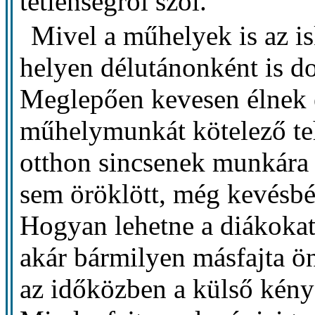
tétlenségről szól.
Mivel a műhelyek is az is
helyen délutánonként is d
Meglepően kevesen élnek e
műhelymunkát kötelező teh
otthon sincsenek munkára
sem öröklött, még kevésbé 
Hogyan lehetne a diákokat
akár bármilyen másfajta ö
az időközben a külső kény