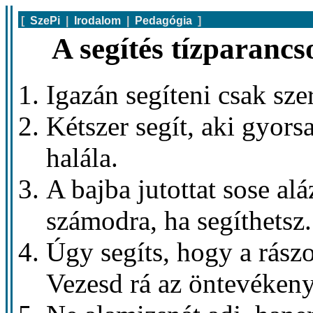
[
SzePi
|
Irodalom
|
Pedagógia
]
A segítés tízparancs
Igazán segíteni csak szer
Kétszer segít, aki gyorsa
halála.
A bajba jutottat sose a
számodra, ha segíthetsz.
Úgy segíts, hogy a rászo
Vezesd rá az öntevékeny