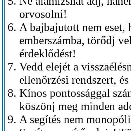
Ne alamizsnát adj, hane
orvosolni!
A bajbajutott nem eset,
emberszámba, törődj vele
érdeklődést!
Vedd elejét a visszaélé
ellenőrzési rendszert, é
Kínos pontossággal számo
köszönj meg minden ado
A segítés nem monopóli