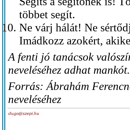
Segíts a segítőnek is! T
többet segít.
Ne várj hálát! Ne sértőd
Imádkozz azokért, akiket
A fenti jó tanácsok valós
neveléséhez adhat mankót
Forrás: Ábrahám Ferencné
neveléséhez