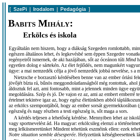
[
SzePi
|
Irodalom
|
Pedagógia
]
Babits Mihály:
Erkölcs és iskola
Egyáltalán nem hiszem, hogy a diákság Szegeden romlottabb, mint 
egészen általános lehet, és legkevésbé sem éppen Szegedre vonatko
regényeiről ismernek, de aki hazájában, sőt az óceánon túli
Mind
h
egyetlen dolog e sártekén. Az élet fejlődés, nem magunkért vagyu
ügye: a mai nemzedék célja a jövő nemzedék jobbá nevelése, s a mai
Nietzsche e borzasztó kérdésében benne van az ember óriási fel
jövőjét bízta rá, bűnös meggondolatlanságból még rontottuk, ahol j
áldoztuk fel azt, ami fontosabb, mint a jelennek minden ügye együ
megoldására. Szép és jó. De vajon ez az, ami az embert emberré te
értelmet tekintve igaz az, hogy egész életünkben abból táplálkoz
az erkölcs szempontjából, hogy az ember sorsát gyermekkorában (
egészség és nagy részben a testi egészség is, sőt maga a sors.
A kérdés teljesen a lehetőség kérdése. Mennyiben lehet az iskol
vagy sportnevelést ád. Ha magyar: erkölcsileg elemzi a történelme
meg lelkiismeretünket Mindent tehetünk eszméink ellen: ezek tehe
Notre situation semble désesperée
. Helyzetünk kétségbeesettnek lá