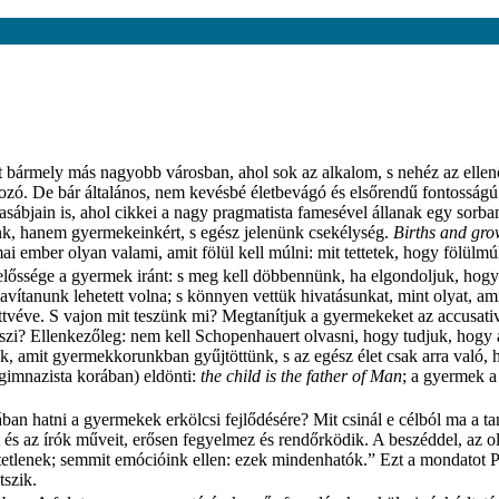
bármely más nagyobb városban, ahol sok az alkalom, s nehéz az ellenőrz
zó. De bár általános, nem kevésbé életbevágó és elsőrendű fontosságú. 
asábjain is, ahol cikkei a nagy pragmatista famesével állanak egy sorba
nk, hanem gyermekeinkért, s egész jelenünk csekélység.
Births and gro
 ember olyan valami, amit fölül kell múlni: mit tettetek, hogy fölülmú
előssége a gyermek iránt: s meg kell döbbennünk, ha elgondoljuk, hogy
avítanunk lehetett volna; s könnyen vettük hivatásunkat, mint olyat, am
ttvéve. S vajon mit teszünk mi? Megtanítjuk a gyermekeket az accusativ
szi? Ellenkezőleg: nem kell Schopenhauert olvasni, hogy tudjuk, hogy 
unk, amit gyermekkorunkban gyűjtöttünk, s az egész élet csak arra val
gimnazista korában) eldönti:
the child is the father of Man
; a gyermek a
ában hatni a gyermekek erkölcsi fejlődésére? Mit csinál e célból ma a t
t és az írók műveit, erősen fegyelmez és rendőrködik. A beszéddel, az 
tetlenek; semmit emócióink ellen: ezek mindenhatók.” Ezt a mondatot P
tszik.