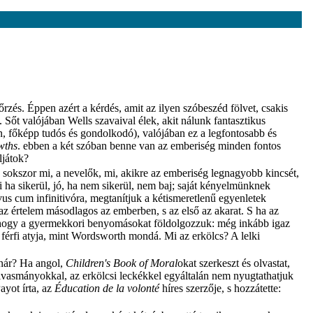
és. Éppen azért a kérdés, amit az ilyen szóbeszéd fölvet, csakis
Sőt valójában Wells szavaival élek, akit nálunk fantasztikus
n, főképp tudós és gondolkodó), valójában ez a legfontosabb és
wths
. ebben a két szóban benne van az emberiség minden fontos
ljátok?
 sokszor mi, a nevelők, mi, akikre az emberiség legnagyobb kincsét,
i ha sikerül, jó, ha nem sikerül, nem baj; saját kényelmünknek
us cum infinitivóra, megtanítjuk a kétismeretlenű egyenletek
az értelem másodlagos az emberben, s az első az akarat. S ha az
ó, hogy a gyermekkori benyomásokat földolgozzuk: még inkább igaz
 férfi atyja, mint Wordsworth mondá. Mi az erkölcs? A lelki
anár? Ha angol,
Children's Book of Moral
okat szerkeszt és olvastat,
olvasmányokkal, az erkölcsi leckékkel egyáltalán nem nyugtathatjuk
ayot írta, az
Éducation de la volonté
híres szerzője, s hozzátette: