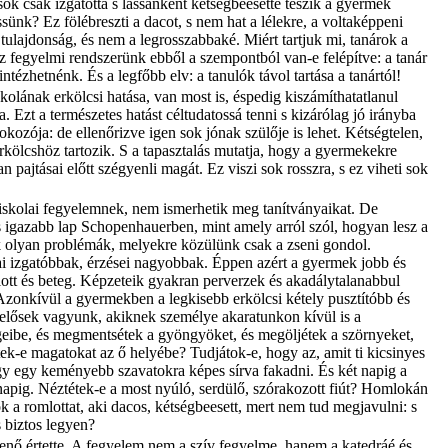
k csak izgatottá s lassanként kétségbeesetté teszik a gyermek
nk? Ez fölébreszti a dacot, s nem hat a lélekre, a voltaképpeni
tulajdonság, és nem a legrosszabbaké. Miért tartjuk mi, tanárok a
fegyelmi rendszerünk ebből a szempontból van-e felépítve: a tanár
ézhetnénk. És a legfőbb elv: a tanulók távol tartása a tanártól!
skolának erkölcsi hatása, van most is, éspedig kiszámíthatatlanul
Ezt a természetes hatást céltudatossá tenni s kizárólag jó irányba
okozója: de ellenőrizve igen sok jónak szülője is lehet. Kétségtelen,
rkölcshöz tartozik. S a tapasztalás mutatja, hogy a gyermekekre
ajtásai előtt szégyenli magát. Ez viszi sok rosszra, s ez viheti sok
z iskolai fegyelemnek, nem ismerhetik meg tanítványaikat. De
s igazabb lap Schopenhauerben, mint amely arról szól, hogyan lesz a
 olyan problémák, melyekre közülünk csak a zseni gondol.
i izgatóbbak, érzései nagyobbak. Éppen azért a gyermek jobb és
ott és beteg. Képzeteik gyakran perverzek és akadálytalanabbul
Azonkívül a gyermekben a legkisebb erkölcsi kétely pusztítóbb és
elősek vagyunk, akiknek személye akaratunkon kívül is a
égeibe, és megmentsétek a gyöngyöket, és megöljétek a szörnyeket,
ek-e magatokat az ő helyébe? Tudjátok-e, hogy az, amit ti kicsinyes
hogy egy keményebb szavatokra képes sírva fakadni. És két napig a
napig. Néztétek-e a most nyúló, serdülő, szórakozott fiút? Homlokán
k a romlottat, aki dacos, kétségbeesett, mert nem tud megjavulni: s
s biztos legyen?
enő értette. A fegyelem nem a szív fegyelme, hanem a katedráé és