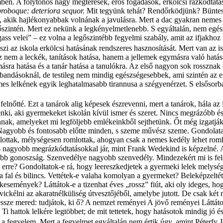
en. A folytonos nagy megtérések, erős fogadások, erkölcsi rázkódtatáso
roboque: deteriora sequor.
Mit tegyünk tehát? Rendőrködjünk? Büntessü
b, akik hajlékonyabbak volnának a javulásra. Mert a dac gyakran nemes 
ntén. Mert ez nekünk a legkényelmetlenebb. S egyáltalán, nem egész 
elei” – ez volna a legőszintébb fegyelmi szabály, amit az ifjakhoz int
szi az iskola erkölcsi hatásának rendszeres hasznosítását. Mert van az i
nem a leckék, tanítások hatása, hanem a jellemek egymásra való hatása. 
másra hatása és a tanár hatása a tanulókra. Az első nagyon sok rossznak 
 bandásoknál, de testileg nem mindig egészségesebbek, ami szintén az e
 lelkének egyik leghatalmasabb tirannusa a szégyenérzet. S elsősorban p
elnőtté. Ezt a tanárok alig képesek észrevenni, mert a tanárok, hála a
nki, aki gyermekeket iskolán kívül ismer és szeret. Nincs megrázóbb é
ak, amelyeket mi legföljebb emlékeinkből sejthetünk. Őt még izgatják
. Nagyobb és fontosabb előtte minden, s szeme művész szeme. Gondolata
ottak, mélységesen romlottak, ahogyan csak a nemes kedély lehet roml
és nagyobb megrázkódtatásokkal jár, mint Frank Wedekind is képzelné. 
bb gonoszság. Szenvedélye nagyobb szenvedély. Mindezekért mi is fel
r erre? Gondoltatok-e rá, hogy leereszkedjetek a gyermeki lelek melys
 fal és bilincs. Vettétek-e valaha komolyan a gyermeket? Beleképzeltét
ekesemények? Láttátok-e a tizenhat éves „rossz” fiút, aki oly ideges, 
ckélni az akaratnélküliség útvesztőjéből, amelybe jutott. De csak két 
 messze mered: tudjátok, ki ő? A nemzet reményei A jövő reményei Láttáto
 Ti hattok lelkére legtöbbet; de mit tettetek, hogy hatásotok mindig jó é
a fegyelem. Mert a fegyelmet egyáltalán nem értik úgy, amint Péterfy J