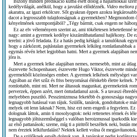
Bizony minden prédikáció kútba esett dolog a hajlamokkal szemb
kedélyvilágát, anélkül, hogy a javulást előidéznék.
Video meliora p
akaratra, az igazi erkölcsre. Sőt gyakran éppen azokra legkárosab
dacot a legrosszabb tulajdonságnak a gyermekben? Megmondom őszi
kényelmének szempontjából? „Tégy bármit, csak engem ne háborgass v
Ez az elv véleményem szerint az, ami tökéletesen lehetetlenné te
nagy: amint a gyermek kedélye kiszámíthatatlanul hajlékony. De ez 
terelni: a jövő feladata. Ez a hatás pedig kétágú: a tanulóknak egy
hogy a zárkózott, pajtástalan gyermekek lelkileg romlatlanabbak a
egymás révén lehet legjobban hatni. Mert a gyermek alapjában nemes
jóra is.
Mert a gyermek lelke alapjában nemes, nemesebb, mint az átlag f
észrevette Schopenhauer, észrevette Hugo Viktor, észrevette minde
gyermekből közönséges ember. A gyermek lelkének mélységei vann
Agyában az élet szűz és friss benyomásai élénkebb életre kelnek
romlottabb, mint mi. Mert ne áltassuk magunkat, gyermekeink roml
perverzek, éppen azért, mert öntudatlanul azok. S a tavaszi ébred
melyebben pusztító. Pesszimizmusa feketébb és gonoszsága nagyo
legnagyobb hatással van rájuk. Szülők, tanárok, gondoltatok-e má
melyek ott lenn laknak? Nem, hisz ezt nem engedi a fegyelem. Ez a
dolognak láttok, amin ti mosolyogtok: neki rettenetes rémek és lél
legnagyobb jóhiszeműséggel s valóban heroizmussal iparkodik kievi
az első pattanások; szeme, míg ti a piritről beszéltek neki, bután
nem éreztek lelkifurdalást? Nektek kellett volna őt megjavítanotok.
De a szülőknek egyéb dolguk van. A tanárokat pedig korlátozza 