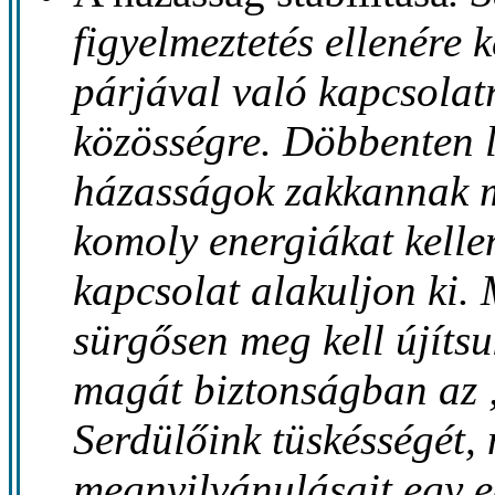
figyelmeztetés ellenére 
párjával való kapcsolat
közösségre. Döbbenten l
házasságok zakkannak m
komoly energiákat kellen
kapcsolat alakuljon ki.
sürgősen meg kell újítsu
magát biztonságban az 
Serdülőink tüskésségét,
megnyilvánulásait egy 