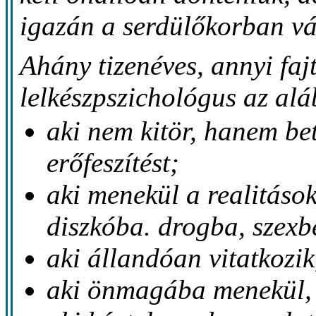
igazán a serdülőkorban vá
Ahány tizenéves, annyi faj
lelkészpszichológus az aláb
aki nem kitör, hanem bet
erőfeszítést;
aki menekül a realitások
diszkóba. drogba, szexbe
aki állandóan vitatkozik
aki önmagába menekül, 