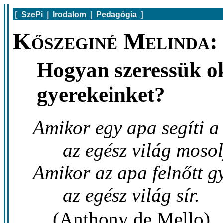
[
SzePi
|
Irodalom
|
Pedagógia
]
Kőszeginé Melinda:
Hogyan szeressük ok
gyerekeinket?
Amikor egy apa segíti a 
az egész világ mosol
Amikor az apa felnőtt g
az egész világ sír.
(Anthony de Mello)