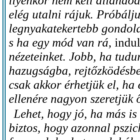
ilyenkor nem kell állandóa
elég utalni rájuk. Próbálj
legnyakatekertebb gondola
s ha egy mód van rá,
indu
nézeteinket. Jobb, ha tudu
hazugságba, rejtőzködésbe 
csak akkor érhetjük el, ha
ellenére nagyon szeretjük 
Lehet, hogy jó, ha más is
biztos, hogy azonnal pszic