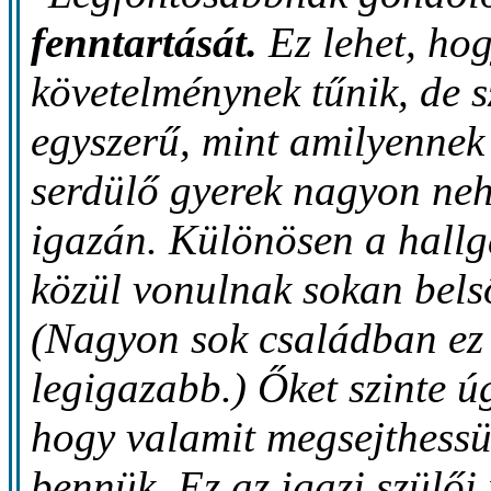
fenntartását.
Ez lehet, ho
követelménynek tűnik, de 
egyszerű, mint amilyennek
serdülő gyerek nagyon neh
igazán. Különösen a hallg
közül vonulnak sokan bel
(Nagyon sok családban ez
legigazabb.) Őket szinte ú
hogy valamit megsejthessü
bennük. Ez az igazi szülői