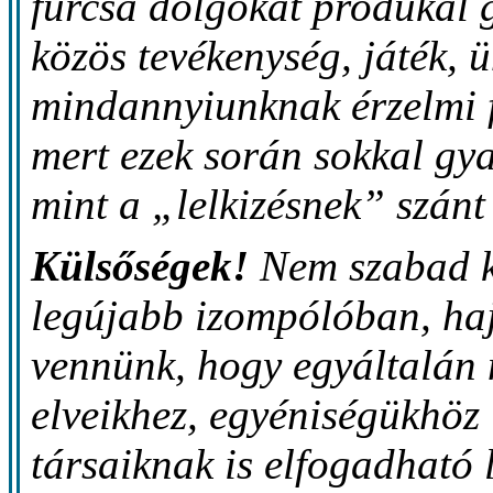
furcsa dolgokat produkál 
közös tevékenység, játék, ü
mindannyiunknak érzelmi fe
mert ezek során sokkal gya
mint a „lelkizésnek” szánt
Külsőségek!
Nem szabad ké
legújabb izompólóban, haj
vennünk, hogy egyáltalán 
elveikhez, egyéniségükhöz 
társaiknak is elfogadható 