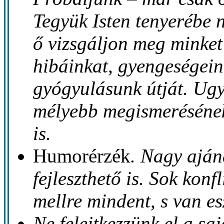
Tegyük Isten tenyerébe 
ő vizsgáljon meg minke
hibáinkat, gyengeségeink
gyógyulásunk útját. Ugy
mélyebb megismerésének
is.
Humorérzék
. Nagy aján
fejleszthető is. Sok konf
mellre mindent, s van e
Ne felejtkezzünk el a sa