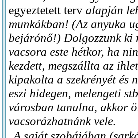
egyeztetett terv
alapján leh
munkákban! (Az anyuka u
bejárónő!) Dolgozzunk ki 
vacsora este hétkor, ha ni
kezdett, megszállta az ihlet
kipakolta a szekrényét és 
eszi hidegen, melengeti st
városban tanulna, akkor ör
vacsorázhatnánk vele.
A saját szobájában (sark