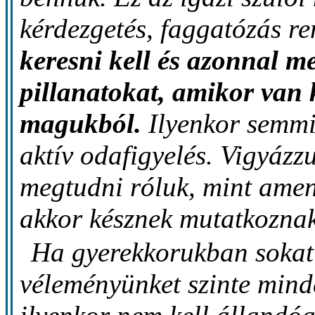
kérdezgetés, faggatózás re
keresni kell és azonnal m
pillanatokat, amikor van 
magukból.
Ilyenkor semmi
aktív odafigyelés. Vigyázz
megtudni róluk, mint ame
akkor késznek mutatkoznak
Ha gyerekkorukban sokat 
véleményünket szinte minde