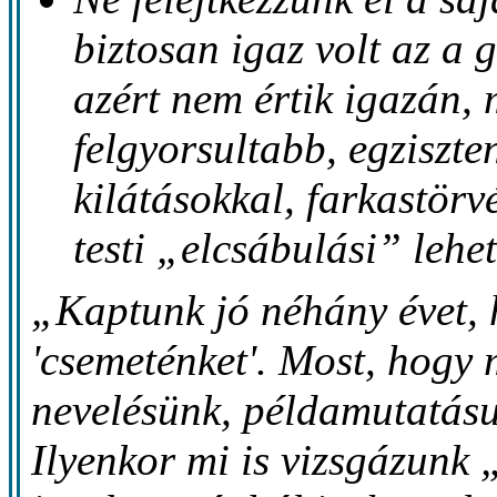
biztosan igaz volt az a 
azért nem értik igazán, 
felgyorsultabb, egziszt
kilátásokkal, farkastörv
testi „elcsábulási” lehe
„Kaptunk jó néhány évet, 
'csemeténket'. Most, hogy m
nevelésünk, példamutatásu
Ilyenkor mi is vizsgázunk 