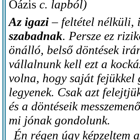
Oázis
c. lapból)
Az igazi
– feltétel nélküli, 
szabadnak
. Persze ez rizi
önálló, belső döntések irá
vállalnunk kell ezt a kocká
volna, hogy saját fejükkel
legyenek. Csak azt felejtjü
és a döntéseik messzemenő
mi jónak gondolunk.
Én régen úgy képzeltem a