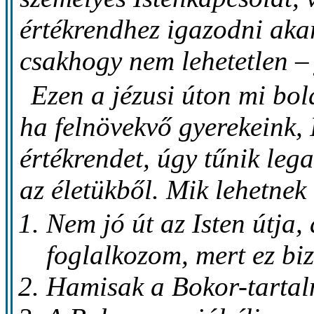
értékrendhez igazodni aka
csakhogy nem lehetetlen – j
Ezen a jézusi úton mi bo
ha felnövekvő gyerekeink, I
értékrendet, úgy tűnik leg
az életükből. Mik lehetnek
Nem jó út az Isten útja, 
foglalkozom, mert ez bi
Hamisak a Bokor-tartal