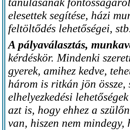
tanulásának fontosságáról
elesettek segítése, házi mu
feltöltődés lehetőségei, stb
A pályaválasztás, munkav
kérdéskör. Mindenki szeret
gyerek, amihez kedve, tehe
három is ritkán jön össze,
elhelyezkedési lehetősége
azt is, hogy ehhez a szülő
van, hiszen nem mindegy, 