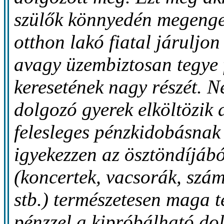
szülők könnyedén megeng
otthon lakó fiatal járuljon
avagy üzembiztosan tegye f
keresetének nagy részét. 
dolgozó gyerek elköltözik 
felesleges pénzkidobásnak 
igyekezzen az ösztöndíjábó
(koncertek, vacsorák, szá
stb.) természetesen maga t
pénzzel a kipróbálható dol