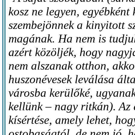
kosz ne legyen, egyébként
szembejönnek a kinyitott s
magának. Ha nem is tudjuk
azért közöljék, hogy nagy
nem alszanak otthon, akkor
huszonévesek leválása ált
városba kerülőké, ugyanak
kellünk – nagy ritkán). Az
kísértése, amely lehet, hog
ostobaságtól, de nem jó, h