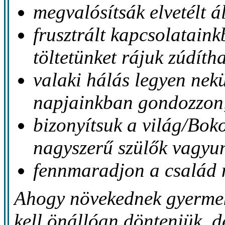
megvalósítsák elvetélt á
frusztrált kapcsolatain
töltetünket rájuk zúdíth
valaki hálás legyen nekü
napjainkban gondozzon
bizonyítsuk a világ/Boko
nagyszerű szülők vagyu
fennmaradjon a család 
Ahogy növekednek gyermek
kell önállóan dönteniük, d