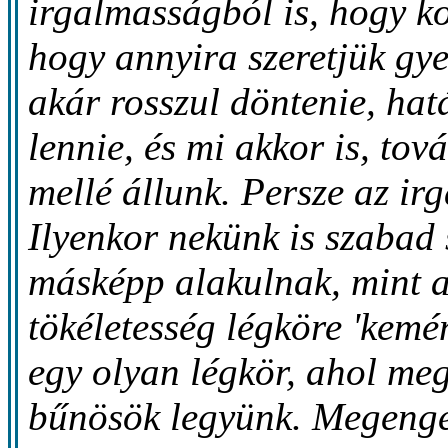
irgalmasságból is, hogy k
hogy annyira szeretjük gy
akár rosszul döntenie, hat
lennie, és mi akkor is, tov
mellé állunk. Persze az ir
Ilyenkor nekünk is szabad
másképp alakulnak, mint a
tökéletesség légköre 'kemé
egy olyan légkör, ahol m
bűnösök legyünk. Megenge