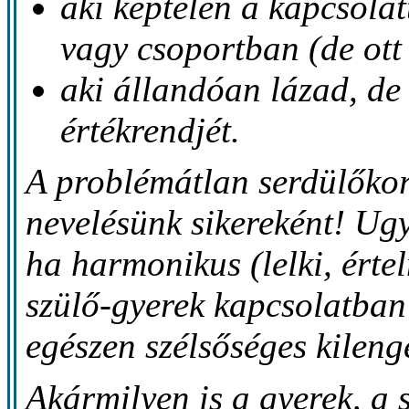
aki képtelen a kapcsolat
vagy csoportban (de ott
aki állandóan lázad, de 
értékrendjét.
A problémátlan serdülőkor
nevelésünk sikereként! U
ha harmonikus (lelki, érte
szülő-gyerek kapcsolatban 
egészen szélsőséges kileng
Akármilyen is a gyerek, a 