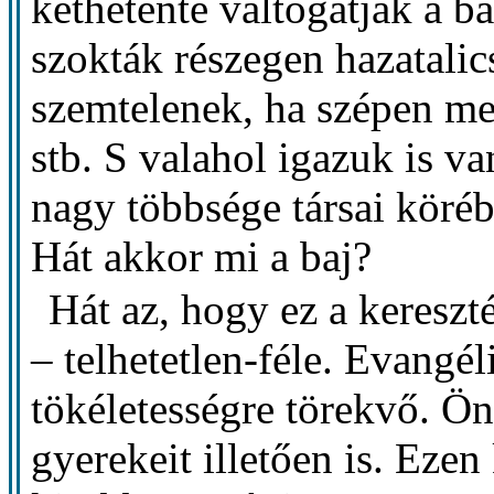
kéthetente váltogatják a b
szokták részegen hazatalic
szemtelenek, ha szépen me
stb. S valahol igazuk is 
nagy többsége társai köréb
Hát akkor mi a baj?
Hát az, hogy ez a kereszté
– telhetetlen-féle. Evang
tökéletességre törekvő. Ön
gyerekeit illetően is. Ezen