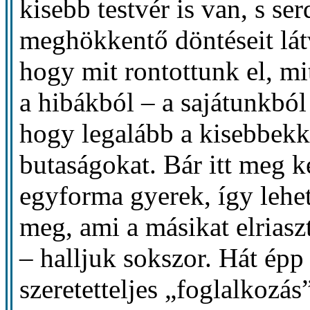
kisebb testvér is van, s s
meghökkentő döntéseit látv
hogy mit rontottunk el, mi
a hibákból – a sajátunkbó
hogy legalább a kisebbekk
butaságokat. Bár itt meg k
egyforma gyerek, így lehet
meg, ami a másikat elrias
– halljuk sokszor. Hát épp
szeretetteljes „foglalkozás