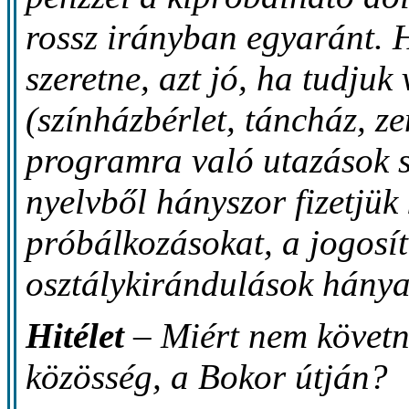
rossz irányban egyaránt. 
szeretne, azt jó, ha tudju
(színházbérlet, táncház, ze
programra való utazások st
nyelvből hányszor fizetjük 
próbálkozásokat, a jogosí
osztálykirándulások hányad
Hitélet
– Miért nem követn
közösség, a Bokor útján?