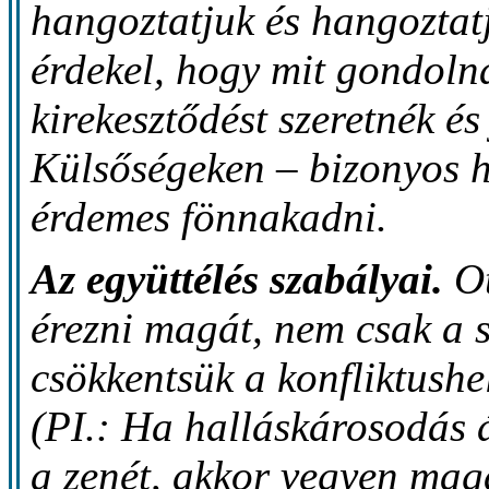
hangoztatjuk és hangoztat
érdekel, hogy mit gondolna
kirekesztődést szeretnék és 
Külsőségeken – bizonyos h
érdemes fönnakadni.
Az együttélés szabályai.
Ot
érezni magát, nem csak a s
csökkentsük a konfliktushe
(PI.: Ha halláskárosodás á
a zenét, akkor vegyen mag