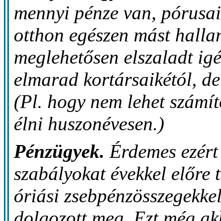
mennyi pénze van, pórusai
otthon egészen mást halla
meglehetősen elszaladt igé
elmarad kortársaikétól, de
(Pl. hogy nem lehet számít
élni huszonévesen.)
Pénzügyek.
Érdemes ezért
szabályokat évekkel előre 
óriási zsebpénzösszegekkel
dolgozott meg. Ezt még ak