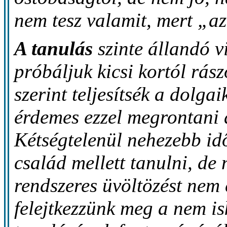
nem tesz valamit, mert „a
A tanulás
szinte állandó v
próbáljuk kicsi kortól rás
szerint teljesítsék a dolg
érdemes ezzel megrontani 
Kétségtelenül nehezebb id
család mellett tanulni, de 
rendszeres üvöltözést nem 
felejtkezzünk meg a nem is