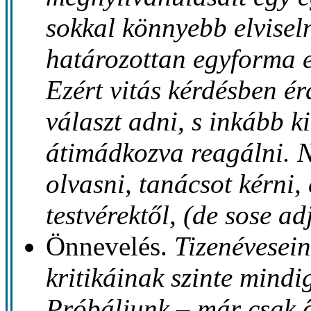
sokkal könnyebb elviselni
határozottan egyforma e
Ezért vitás kérdésben 
választ adni, s inkább k
átimádkozva reagálni. N
olvasni, tanácsot kérni,
testvérektől, (de sose ad
Önnevelés.
Tizenévesein
kritikáinak szinte mind
Próbáljunk – már csak ő