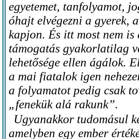
egyetemet, tanfolyamot, jog
óhajt elvégezni a gyerek,
kapjon. És itt most nem is
támogatás gyakorlatilag v
lehetősége ellen ágálok. 
a mai fiatalok igen nehezen
a folyamatot pedig csak to
„fenekük alá rakunk”.
Ugyanakkor tudomásul kel
amelyben egy ember értéké