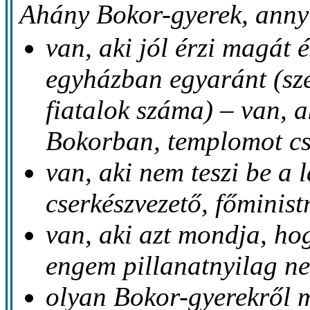
Ahány Bokor-gyerek, annyi
van, aki jól érzi magát 
egyházban egyaránt (sze
fiatalok száma) – van, a
Bokorban, templomot csa
van, aki nem teszi be a
cserkészvezető, főminist
van, aki azt mondja, hog
engem pillanatnyilag n
olyan Bokor-gyerekről 