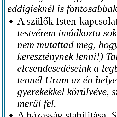
eddigieknél is fontosabbak
A szülők Isten-kapcsola
testvérem imádkozta sok-
nem mutattad meg, hog
kereszténynek lenni!) T
elcsendesedéseink a leg
tennél Uram az én helye
gyerekekkel körülvéve, 
merül fel.
A házasság stabilitása
. 