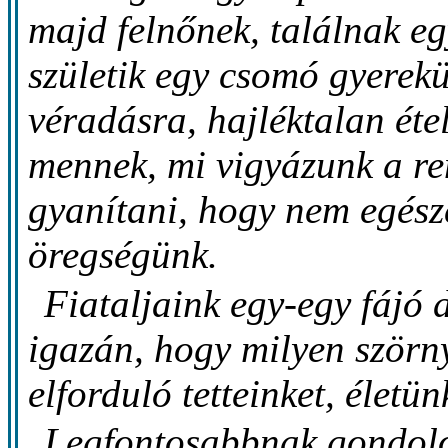
majd felnőnek, találnak eg
születik egy csomó gyerekü
véradásra, hajléktalan éte
mennek, mi vigyázunk a r
gyanítani, hogy nem egész
öregségünk.
Fiataljaink egy-egy fájó 
igazán, hogy milyen szörny
elforduló tetteinket, életün
Legfontosabbnak gondo