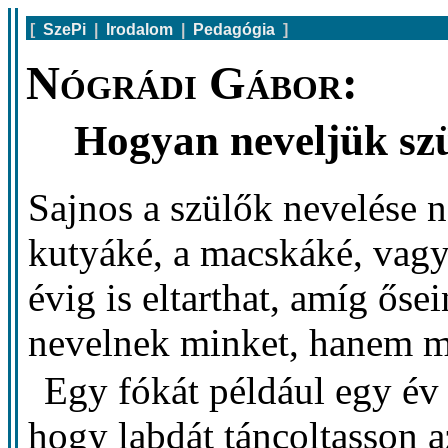
[
SzePi
|
Irodalom
|
Pedagógia
]
Nógrádi Gábor:
Hogyan neveljük szü
Sajnos a szülők nevelése 
kutyáké, a macskáké, vagy
évig is eltarthat, amíg ős
nevelnek minket, hanem m
Egy fókát például egy év a
hogy labdát táncoltasson 