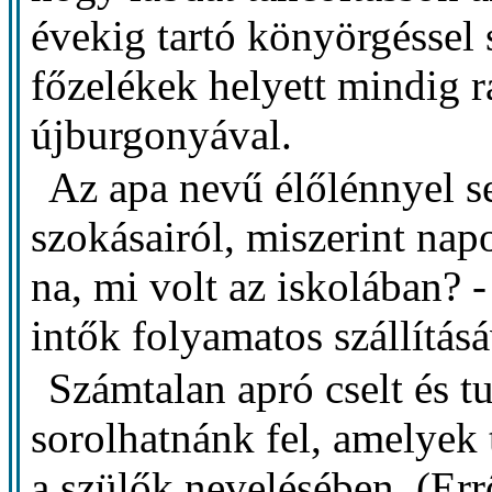
évekig tartó könyörgéssel 
főzelékek helyett mindig r
újburgonyával.
Az apa nevű élőlénnyel s
szokásairól, miszerint na
na, mi volt az iskolában? 
intők folyamatos szállításá
Számtalan apró cselt és 
sorolhatnánk fel, amelyek
a szülők nevelésében. (Er