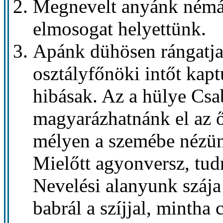
Megnevelt anyánk némá
elmosogat helyettünk.
Apánk dühösen rángatja 
osztályfőnöki intőt kap
hibásak. Az a hülye Csa
magyarázhatnánk el az 
mélyen a szemébe nézünk
Mielőtt agyonversz, tudn
Nevelési alanyunk szája
babrál a szíjjal, mintha 