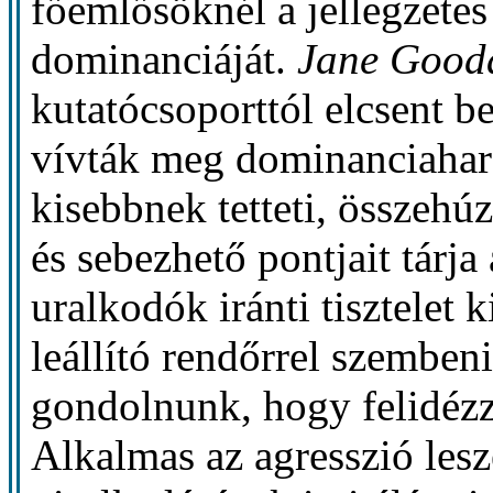
főemlősöknél a jellegzetes 
dominanciáját.
Jane Good
kutatócsoporttól elcsent 
vívták meg dominanciaharc
kisebbnek tetteti, összehúzz
és sebezhető pontjait tárj
uralkodók iránti tisztelet 
leállító rendőrrel szemben
gondolnunk, hogy felidézzü
Alkalmas az agresszió lesz