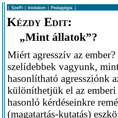
[
SzePi
|
Irodalom
|
Pedagógia
]
Kézdy Edit:
„Mint állatok”?
Miért agresszív az ember?
szelídebbek vagyunk, min
hasonlítható agressziónk a
különíthetjük el az emberi
hasonló kérdéseinkre remél
(magatartás-kutatás) eszköz