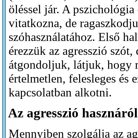
öléssel jár. A pszichológia 
vitatkozna, de ragaszkodj
szóhasználatához. Első ha
érezzük az agresszió szót, 
átgondoljuk, látjuk, hogy m
értelmetlen, felesleges és 
kapcsolatban alkotni.
Az agresszió hasznáról
Mennyiben szolgálja az ag