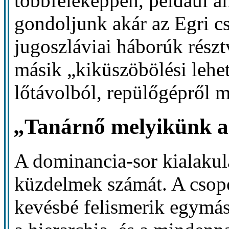
többféleképpen, például a
gondoljunk akár az Egri cs
jugoszláviai háborúk rész
másik „kiküszöbölési lehe
lőtávolból, repülőgépről 
„Tanárnő melyikünk a
A dominancia-sor kialakulá
küzdelmek számát. A csopo
kevésbé felismerik egymást