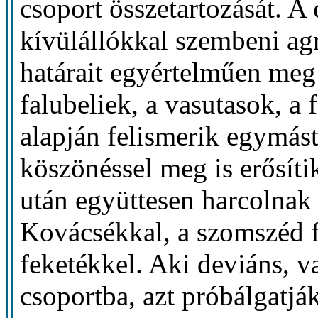
csoport összetartozását. A 
kívülállókkal szembeni agr
határait egyértelműen meg 
falubeliek, a vasutasok, a 
alapján felismerik egymást,
köszönéssel meg is erősítik
után együttesen harcolnak
Kovácsékkal, a szomszéd f
feketékkel. Aki deviáns, v
csoportba, azt próbálgatjá