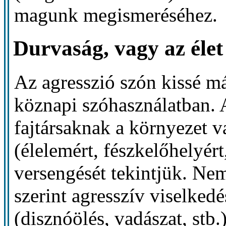
magunk megismeréséhez.
Durvaság, vagy az élet
Az agresszió szón kissé má
köznapi szóhasználatban. 
fajtársaknak a környezet v
(élelemért, fészkelőhelyér
versengését tekintjük. Ne
szerint agresszív viselke
(disznóölés, vadászat, stb.