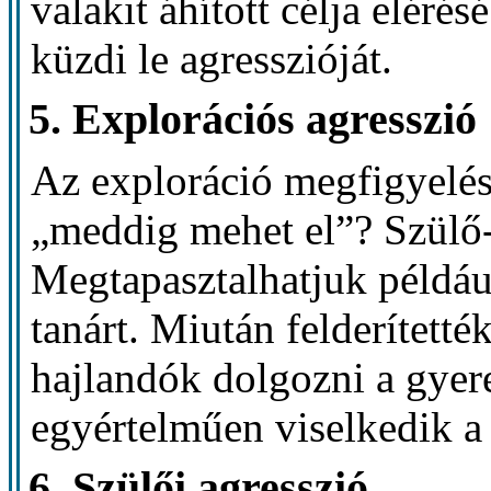
valakit áhított célja elér
küzdi le agresszióját.
5. Explorációs agresszió
Az exploráció megfigyelést
„meddig mehet el”? Szülő-t
Megtapasztalhatjuk például
tanárt. Miután felderítetté
hajlandók dolgozni a gyere
egyértelműen viselkedik a „
6. Szülői agresszió