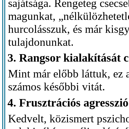
sajátsága. Rengeteg csecs
magunkat, „nélkülözhetet
hurcolásszuk, és már kis
tulajdonunkat.
3. Rangsor kialakítását c
Mint már előbb láttuk, ez
számos későbbi vitát.
4. Frusztrációs agresszió
Kedvelt, közismert pszicho