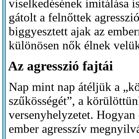
viselkedésének imitálása i
gátolt a felnőttek agresszi
biggyesztett ajak az ember
különösen nők élnek velük
Az agresszió fajtái
Nap mint nap átéljük a „k
szűkösségét”, a körülöttün
versenyhelyzetet. Hogyan c
ember agresszív megnyilvá