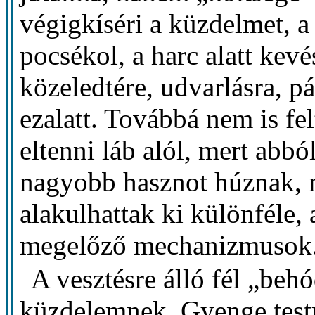
végigkíséri a küzdelmet, a 
pocsékol, a harc alatt kev
közeledtére, udvarlásra, p
ezalatt. Továbbá nem is fel
eltenni láb alól, mert abbó
nagyobb hasznot húznak, m
alakulhattak ki különféle, 
megelőző mechanizmusok
A vesztésre álló fél „behó
küzdelemnek. Gyenge testré