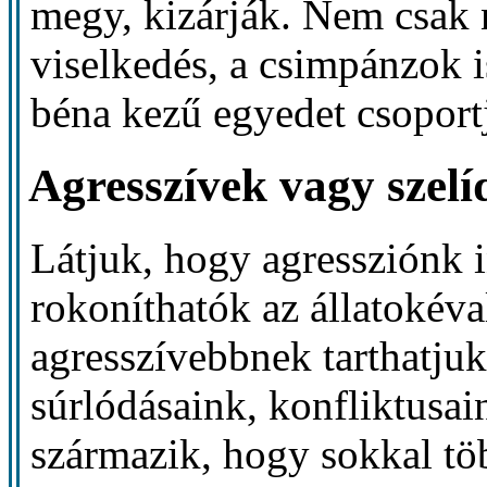
megy, kizárják. Nem csak 
viselkedés, a csimpánzok i
béna kezű egyedet csoport
Agresszívek vagy szel
Látjuk, hogy agressziónk i
rokoníthatók az állatokéva
agresszívebbnek tarthatju
súrlódásaink, konfliktusai
származik, hogy sokkal tö