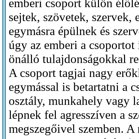
emberi csoport külön élől
sejtek, szövetek, szervek, 
egymásra épülnek és szer
úgy az emberi a csoportot 
önálló tulajdonságokkal r
A csoport tagjai nagy erőkk
egymással is betartatni a 
osztály, munkahely vagy l
lépnek fel agresszíven a 
megszegőivel szemben. A n