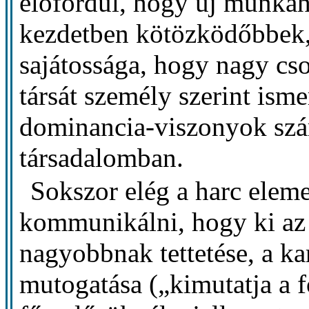
előfordul, hogy új munkah
kezdetben kötözködőbbek,
sajátossága, hogy nagy cs
társát személy szerint isme
dominancia-viszonyok szá
társadalomban.
Sokszor elég a harc elemei
kommunikálni, hogy ki az e
nagyobbnak tettetése, a ka
mutogatása („kimutatja a fo