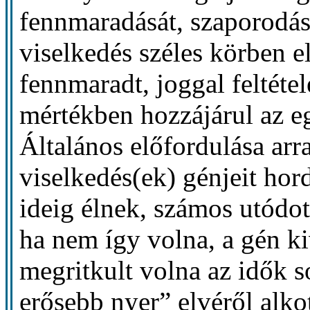
fennmaradását, szaporodási
viselkedés széles körben el
fennmaradt, joggal feltéte
mértékben hozzájárul az e
Általános előfordulása arr
viselkedés(ek) génjeit ho
ideig élnek, számos utódot
ha nem így volna, a gén ki
megritkult volna az idők s
erősebb nyer” elvéről alko