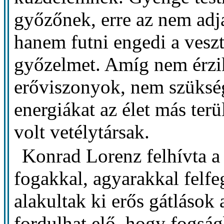
győzőnek, erre az nem adj
hanem futni engedi a veszt
győzelmet. Amíg nem érzi
erőviszonyok, nem szükség
energiákat az élet más terü
volt vetélytársak.
Konrad Lorenz felhívta a 
fogakkal, agyarakkal felf
alakultak ki erős gátlások
fordulhat elő, hogy fogsá