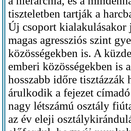
a hierarchia, és a mindenn
tiszteletben tartják a harc
Új csoport kialakulásakor 
magas agressziós szint gy
közösségekben is. A küzde
emberi közösségekben is az
hosszabb időre tisztázzák 
árulkodik a fejezet címad
nagy létszámú osztály fiút
az év eleji osztálykirándu