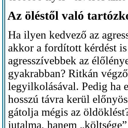
Az öléstől való tartóz
Ha ilyen kedvező az agress
akkor a fordított kérdést i
agresszívebbek az élőlén
gyakrabban? Ritkán végződ
legyilkolásával. Pedig ha e
hosszú távra kerül előnyös
gátolja mégis az öldöklés
jutalma, hanem „költsége” 