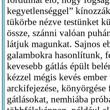
kegyetlenséggel” kínozzák
tükörbe nézve testünket kü
össze, szánni valóan puhá
látjuk magunkat. Sajnos e
galambokra hasonlítunk, f
kevesebb gátlás épült bel
kézzel mégis kevés ember 
arckifejezése, könyörgése 
gátlásokat, nemhiába prób