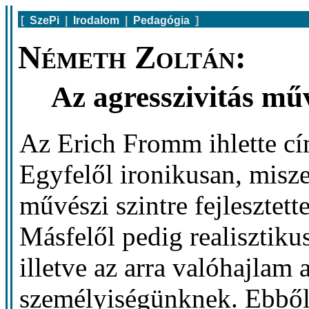
[
SzePi
|
Irodalom
|
Pedagógia
]
Németh Zoltán:
Az agresszivitás mű
Az Erich Fromm ihlette cí
Egyfelől ironikusan, misze
művészi szintre fejlesztett
Másfelől pedig realisztikus
illetve az arra valóhajlam 
személyiségünknek. Ebbő