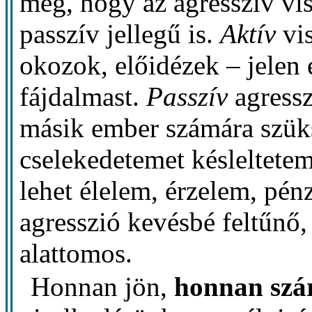
még, hogy az agresszív vis
passzív jellegű is.
Aktív
vis
okozok, előidézek – jelen 
fájdalmast.
Passzív
agressz
másik ember számára szüks
cselekedetemet késleltete
lehet élelem, érzelem, pénz
agresszió kevésbé feltűnő
alattomos.
Honnan jön,
honnan szá