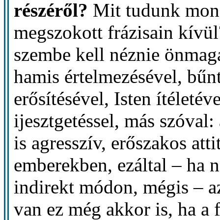
részéről?
Mit tudunk monda
megszokott frázisain kívü
szembe kell néznie önmagá
hamis értelmezésével, bűnt
erősítésével, Isten ítéletév
ijesztgetéssel, más szóval
is agresszív, erőszakos atti
emberekben, ezáltal – ha 
indirekt módon, mégis – az 
van ez még akkor is, ha a 