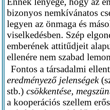
Ennek lényege, hogy az em
bizonyos nemkívánatos cse
legyen az önmaga és máso
viselkedésben. Szép elgon
emberének attitűdjeit alap
ellenére nem szabad lemo
Fontos a társadalmi elle
eredményező jelenségek
(s
stb.)
csökkentése, megszün
a kooperációs szellem erős