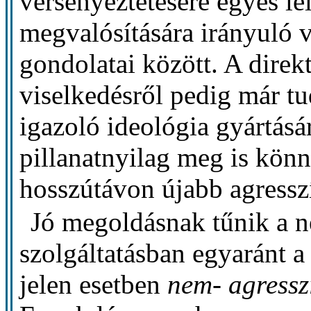
versenyeztetésére egyes lel
megvalósítására irányuló 
gondolatai között. A direk
viselkedésről pedig már t
igazoló ideológia gyártásá
pillanatnyilag meg is kö
hosszútávon újabb agresszí
Jó megoldásnak tűnik a n
szolgáltatásban egyaránt a 
jelen esetben
nem- agressz