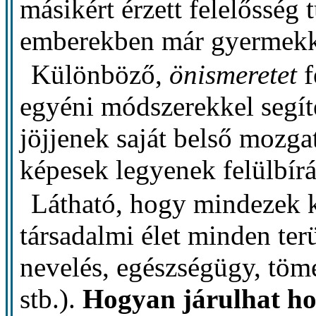
másikért érzett felelősség 
emberekben már gyermekk
Különböző,
önismeretet
f
egyéni módszerekkel segít
jöjjenek saját belső mozga
képesek legyenek felülbírál
Látható, hogy mindezek 
társadalmi élet minden terü
nevelés, egészségügy, tö
stb.).
Hogyan járulhat ho