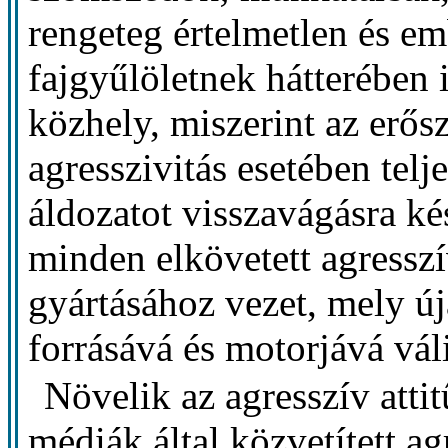
rengeteg értelmetlen és em
fajgyűlöletnek hátterében is
közhely, miszerint az erős
agresszivitás esetében telj
áldozatot visszavágásra kés
minden elkövetett agresszí
gyártásához vezet, mely ú
forrásává és motorjává vál
Növelik az agresszív attit
médiák által közvetített 