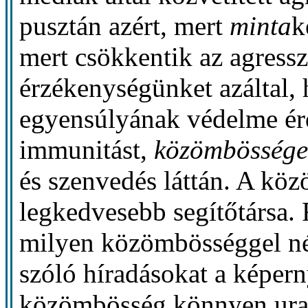
pusztán azért, mert
minta
k
mert csökkentik az agressz
érzékenységünket azáltal, 
egyensúlyának védelme érd
immunitást,
közömbössége
és szenvedés láttán. A köz
legkedvesebb segítőtársa.
milyen közömbösséggel né
szóló híradásokat a képerny
közömbösség könnyen uralk