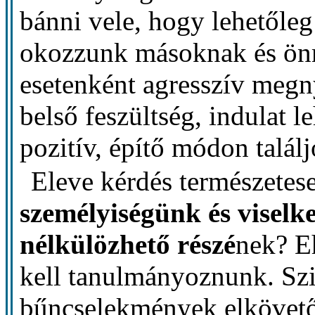
bánni vele, hogy lehetőle
okozzunk másoknak és önm
esetenként agresszív meg
belső feszültség, indulat l
pozitív, építő módon talál
Eleve kérdés természetes
személyiségünk és viselk
nélkülözhető részé
nek? E
kell tanulmányoznunk. Szi
bűncselekmények elkövető