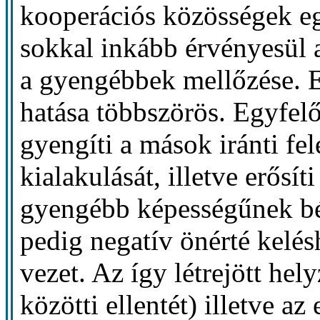
kooperációs közösségek eg
sokkal inkább érvényesül a
a gyengébbek mellőzése. 
hatása többszörös. Egyfel
gyengíti a mások iránti fe
kialakulását, illetve erősít
gyengébb képességűnek bé
pedig negatív önérté kelés
vezet. Az így létrejött hel
közötti ellentét) illetve a