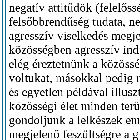
negatív attitűdök (felelőss
felsőbbrendűség tudata, neg
agresszív viselkedés megje
közösségben agresszív indu
elég éreztetnünk a közössé
voltukat, másokkal pedig m
és egyetlen példával illusz
közösségi élet minden terü
gondoljunk a lelkészek e
megjelenő feszültségre a g