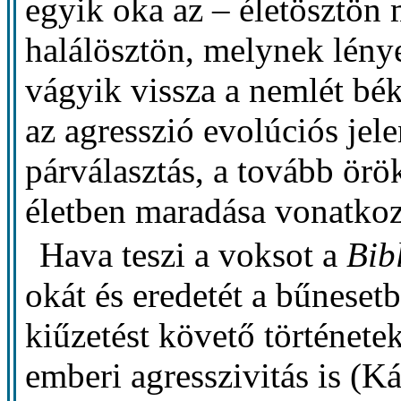
egyik oka az – életösztön m
halálösztön, melynek lény
vágyik vissza a nemlét b
az agresszió evolúciós jel
párválasztás, a tovább örök
életben maradása vonatko
Hava teszi a voksot a
Bib
okát és eredetét a bűneset
kiűzetést követő történet
emberi agresszivitás is (K