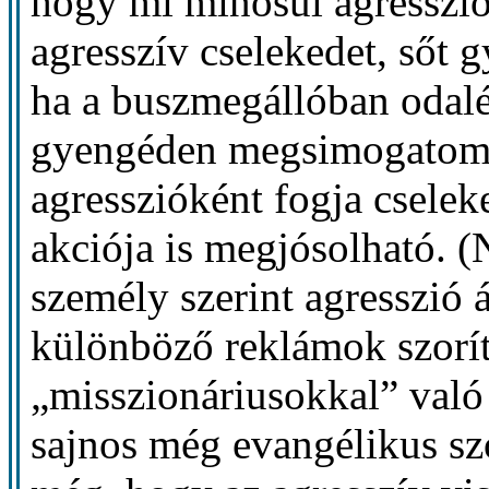
hogy mi minősül agresszió
agresszív cselekedet, sőt
ha a buszmegállóban odal
gyengéden megsimogatom az
agresszióként fogja cselek
akciója is megjósolható. 
személy szerint agresszió
különböző reklámok szorít
„misszionáriusokkal” való
sajnos még evangélikus szó