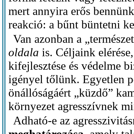
mert annyira erős bennünk
reakció: a bűnt büntetni ke
Van azonban a „természet
oldala
is. Céljaink elérése
kifejlesztése és védelme bi
igényel tőlünk. Egyetlen p
önállóságáért „küzdő” kam
környezet agresszívnek min
Adható-e az agresszivitá
meghatározása
, amely ta