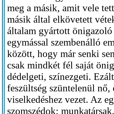
meg a másik, amit vele te
másik által elkövetett vét
általam gyártott önigazol
egymással szembenálló em
között, hogy már senki se
csak mindkét fél saját önig
dédelgeti, színezgeti. Ezál
feszültség szüntelenül nő,
viselkedéshez vezet. Az e
szomszédok; munkatársak, 