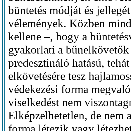
büntetés módját és jellegét
vélemények. Közben mind
kellene –, hogy a büntetésv
gyakorlati a bűnelkövetők 
predesztináló hatású, teh
elkövetésére tesz hajlamos
védekezési forma megvalós
viselkedést nem viszontagr
Elképzelhetetlen, de nem a
forma létezik vagy létezhe