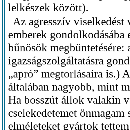
lelkészek között).
Az agresszív viselkedést 
emberek gondolkodásába e
bűnösök megbüntetésére:
igazságszolgáltatásra gon
„apró” megtorlásaira is.) 
általában nagyobb, mint ma
Ha bosszút állok valakin v
cselekedetemet önmagam sz
elméleteket gyártok tettem