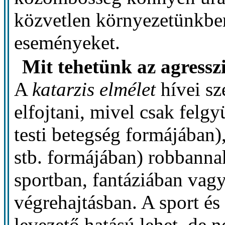
közvetlen környezetünkbe
eseményeket.
Mit tehetünk az agressz
A
katarzis elmélet
hívei sz
elfojtani, mivel csak felgy
testi betegség formájában),
stb. formájában) robbannak,
sportban, fantáziában vagy
végrehajtásban. A sport és 
levezető hatású lehet, de