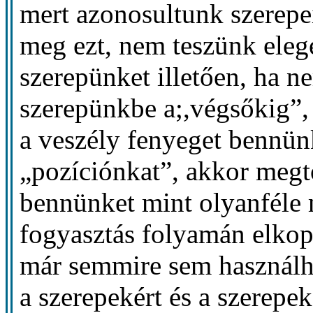
mert azonosultunk szerepe
meg ezt, nem teszünk eleg
szerepünket illetően, ha 
szerepünkbe a;,végsőkig”, 
a veszély fenyeget bennün
„pozíciónkat”, akkor megt
bennünket mint olyanféle m
fogyasztás folyamán elkopo
már semmire sem használha
a szerepekért és a szerepe