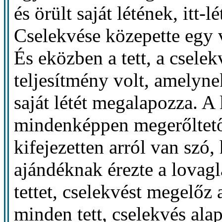
és örült saját létének, itt
Cselekvése közepette egy 
És eközben a tett, a csele
teljesítmény volt, amelynek
saját létét megalapozza. A
mindenképpen megerőltető 
kifejezetten arról van szó,
ajándéknak érezte a lovagl
tettet, cselekvést megelőz
minden tett, cselekvés ala