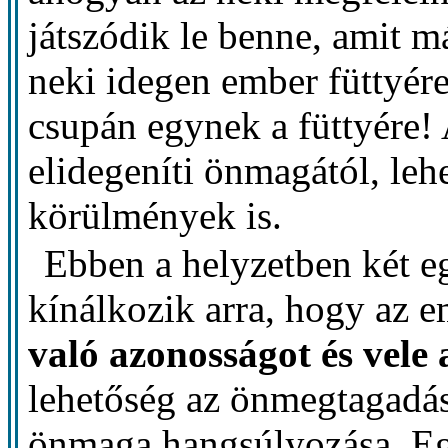
játszódik le benne, amit m
neki idegen ember füttyére
csupán egynek a füttyére! 
elidegeníti önmagától, leh
körülmények is.
Ebben a helyzetben két eg
kínálkozik arra, hogy az 
való azonosságot és vele
lehetőség az önmegtagadás 
önmaga hangsúlyozása. Egy