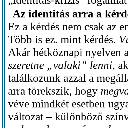
Az identitás arra a kérd
Ez a kérdés nem csak az e
Több is ez. mint kérdés.
V
Akár hétköznapi nyelven a
szeretne „valaki” lenni
, a
találkozunk azzal a megál
arra törekszik, hogy
megva
véve mindkét esetben ugya
változat – különböző szín