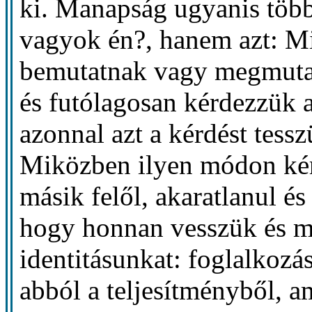
ki. Manapság ugyanis több
vagyok én?, hanem azt: Mi
bemutatnak vagy megmutat
és futólagosan kérdezzük a
azonnal azt a kérdést tess
Miközben ilyen módon kér
másik felől, akaratlanul és
hogy honnan vesszük és mi
identitásunkat: foglalkozá
abból a teljesítményből, a