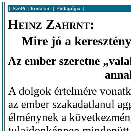
[
SzePi
|
Irodalom
|
Pedagógia
]
Heinz Zahrnt:
Mire jó a keresztén
Az ember szeretne „valaki
anna
A dolgok értelmére vonat
az ember szakadatlanul agg
élménynek a következménye
tulajdonképpen mindenütt