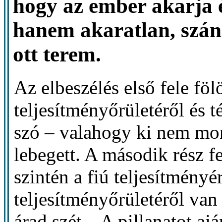
hogy az ember akarja 
hanem akaratlan, szánd
ott terem.
Az elbeszélés első fele fö
teljesítményőrületéről és t
szó – valahogy ki nem mo
lebegett. A második rész f
szintén a fiú teljesítmény
teljesítményőrületéről van
árad szét. „A pillanatot a