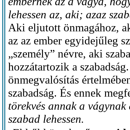
embernek az a vágya, hog
lehessen az, aki; azaz sza
Aki eljutott önmagához, ak
az az ember egyidejűleg sz
„személy” névre, aki szab
hozzátartozik a szabadság.
önmegvalósítás értelmében 
szabadság. És ennek megf
törekvés annak a vágynak 
szabad lehessen.