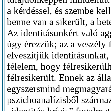
a kérdéssel, és szembe kel
benne van a sikerült, a bete
Az identitásunkért való ag
úgy érezzük; az a veszély
elveszítjük identitásunkat
félelem, hogy félresikerülh
félresikerült. Ennek az áll
egyszersmind megmagyaráz
pszichoanalízisből származ
„identitás-krízis” fogalmat