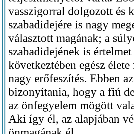
vasszigorral dolgozott és 
szabadidejére is nagy mege
választott magának; a súlye
szabadidejének is értelmet
következtében egész élete
nagy erőfeszítés. Ebben az
bizonyítania, hogy a fiú d
az önfegyelem mögött vala
Aki így él, az alapjában v
önmagának él.