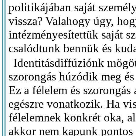
politikájában saját személ
vissza? Valahogy úgy, hog
intézményesítettük saját s
csalódtunk bennük és kuda
Identitásdiffúziónk mögöt
szorongás húzódik meg és a
Ez a félelem és szorongás a
egészre vonatkozik. Ha vi
félelemnek konkrét oka, al
akkor nem kapunk pontos f