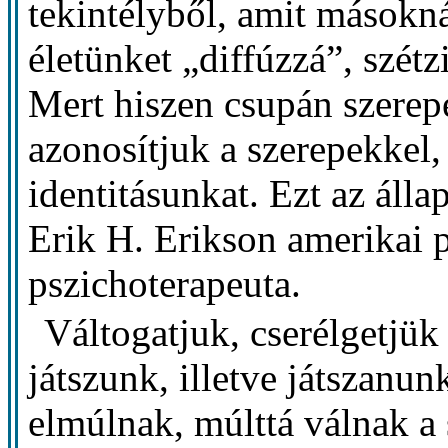
tekintélyből, amit másokná
életünket „diffúzzá”, szétz
Mert hiszen csupán szerep
azonosítjuk a szerepekkel, 
identitásunkat. Ezt az álla
Erik H. Erikson amerikai p
pszichoterapeuta.
Váltogatjuk, cserélgetjük
játszunk, illetve játszanun
elmúlnak, múlttá válnak a 