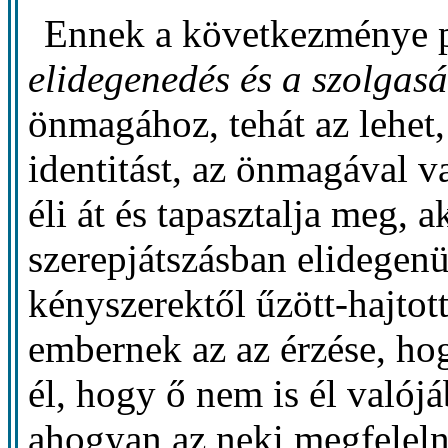
Ennek a következménye 
elidegenedés és a szolgas
önmagához, tehát az lehet, 
identitást, az önmagával 
éli át és tapasztalja meg, 
szerepjátszásban elidegenü
kényszerektől űzött-hajtot
embernek az az érzése, h
él, hogy ő nem is él valój
ahogyan az neki megfeleln