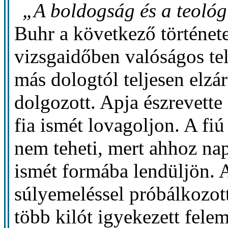
„A boldogság és a teoló
Buhr a következő története
vizsgaidőben valóságos te
más dologtól teljesen elzár
dolgozott. Apja észrevette 
fia ismét lovagoljon. A fi
nem teheti, mert ahhoz na
ismét formába lendüljön. A
súlyemeléssel próbálkozot
több kilót igyekezett felem