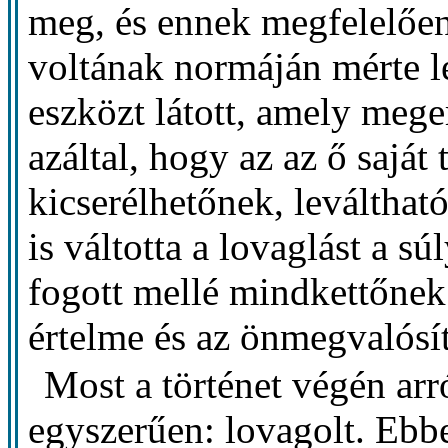
meg, és ennek megfelelően
voltának normáján mérte le
eszközt látott, amely meger
azáltal, hogy az az ő saját
kicserélhetőnek, leválthatón
is váltotta a lovaglást a s
fogott mellé mindkettőnek 
értelme és az önmegvalósít
Most a történet végén arr
egyszerűen: lovagolt. Ebben