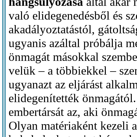
hangsúlyozása
által akar
való elidegenedésből és s
akadályoztatástól, gátoltsá
ugyanis azáltal próbálja m
önmagát másokkal szemben
velük – a többiekkel – sz
ugyanazt az eljárást alkal
elidegenítették önmagától.
embertársát az, aki önmagá
Olyan matériaként kezeli a