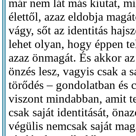
már nem lát más kiutat, m
élettől, azaz eldobja magátó
vágy, sőt az identitás haj
lehet olyan, hogy éppen te
azaz önmagát. És akkor a
önzés lesz, vagyis csak a s
törődés – gondolatban és 
viszont mindabban, amit tes
csak saját identitását, öna
végülis nemcsak saját mag