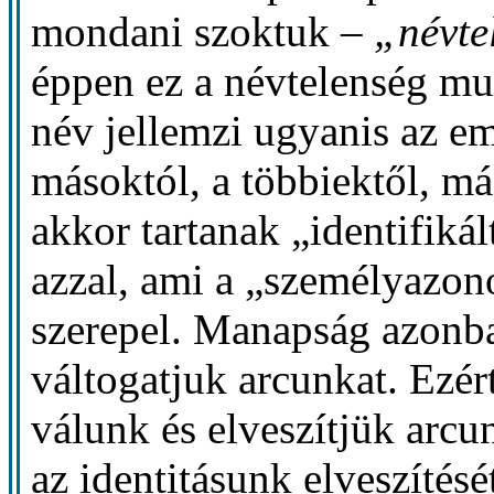
mondani szoktuk –
„névte
éppen ez a névtelenség mut
név jellemzi ugyanis az em
másoktól, a többiektől, m
akkor tartanak „identifiká
azzal, ami a „személyazon
szerepel. Manapság azonba
váltogatjuk arcunkat. Ezér
válunk és elveszítjük arcu
az identitásunk elveszítésé