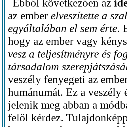
Ebből következően az
id
az ember
elveszítette a sz
egyáltalában el sem érte
. 
hogy az ember vagy kény
vesz a teljesítményre és f
társadalom szerepjátszás
veszély fenyegeti az ember
humánumát. Ez a veszély és
jelenik meg abban a módb
felől kérdez. Tulajdonképp