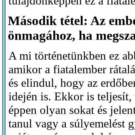
tulajdonképpen ez a fiatal
Második tétel: Az embe
önmagához, ha megsza
A mi történetünkben ez ab
amikor a fiatalember rátalál
és elindul, hogy az erdőbe
idején is. Ekkor is teljesí
éppen olyan sokat és jelen
tanul vagy a súlyemelést 