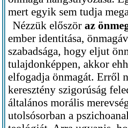
mert egyik sem tudja mega
Nézzük először
az önmeg
ember identitása, önmagáva
szabadsága, hogy eljut önm
tulajdonképpen, akkor ehh
elfogadja önmagát. Erről 
keresztény szigorúság fel
általános morális merevsé
utolsósorban a pszichoanalí