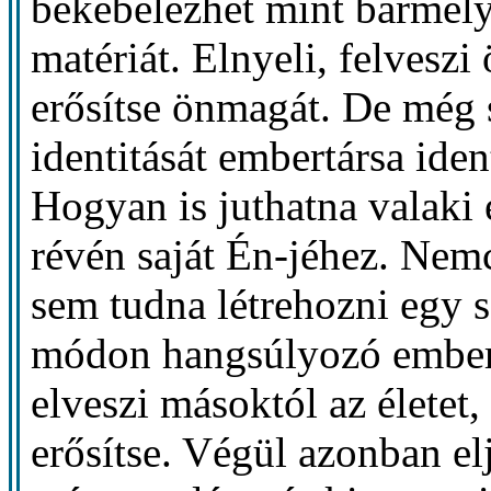
bekebelezhet mint bármely
matériát. Elnyeli, felveszi
erősítse önmagát. De még s
identitását embertársa iden
Hogyan is juthatna valaki
révén saját Én-jéhez. Nem
sem tudna létrehozni egy s
módon hangsúlyozó ember 
elveszi másoktól az életet
erősítse. Végül azonban el