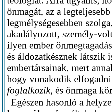
teológiát. Arra ugyanis, h
önmagát, az a legteljesebb
legmélységesebben szolga,
akadályozott, személy-volt
ilyen ember önmegtagadás
és áldozatkésznek látszik i
embertársainak, mert annak
hogy vonakodik elfogadn
foglalkozik
, és önmaga kör
Egészen hasonló a helyze