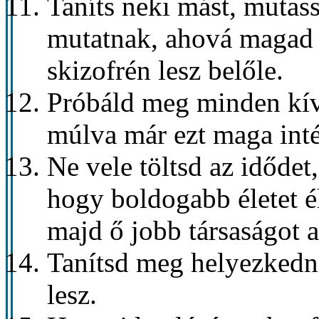
Taníts neki mást, mutass
mutatnak, ahová magad k
skizofrén lesz belőle.
Próbáld meg minden kívá
múlva már ezt maga intéz
Ne vele töltsd az időde
hogy boldogabb életet él
majd ő jobb társaságot a
Tanítsd meg helyezkedni
lesz.