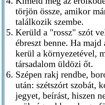
Kíméld meg az erőlködé
törjön össze, amikor má
találkozik szembe.
Kerüld a "rossz" szót 
ébreszt benne. Ha majd 
kerül a környezetével, 
társadalom üldözi őt.
Szépen rakj rendbe, bor
után: szétszórt szobát, k
jegyet, beírást, hiszen 