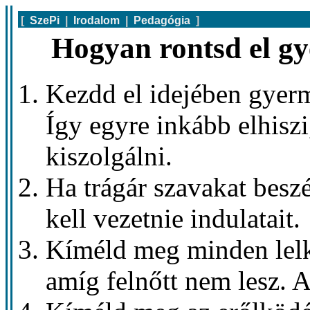
[
SzePi
|
Irodalom
|
Pedagógia
]
Hogyan rontsd el g
Kezdd el idejében gyerm
Így egyre inkább elhiszi
kiszolgálni.
Ha trágár szavakat beszé
kell vezetnie indulatait.
Kíméld meg minden lelki
amíg felnőtt nem lesz. 