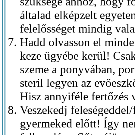
szüksége ahhoz, hogy fö
általad elképzelt egyet
felelősséget mindig vala
Hadd olvasson el minden
keze ügyébe kerül! Csa
szeme a ponyvában, por
steril legyen az evőeszk
Hisz annyiféle fertőzés
Veszekedj feleségeddel/
gyermeked előtt! Így nem