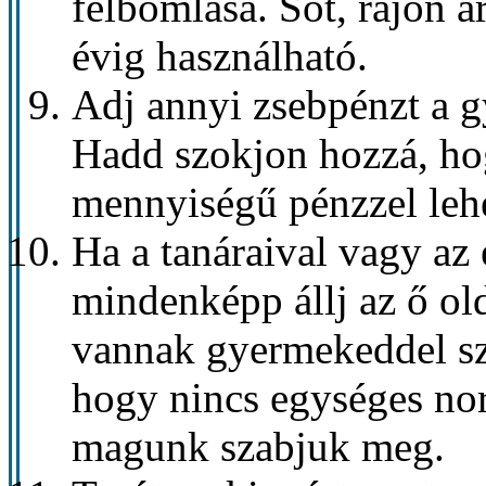
felbomlása. Sőt, rájön a
évig használható.
Adj annyi zsebpénzt a 
Hadd szokjon hozzá, hog
mennyiségű pénzzel lehe
Ha a tanáraival vagy az 
mindenképp állj az ő old
vannak gyermekeddel sz
hogy nincs egységes nor
magunk szabjuk meg.