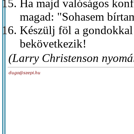
Ha majd valóságos konf
magad: "Sohasem bírtam
Készülj föl a gondokkal 
bekövetkezik!
(Larry Christenson nyomá