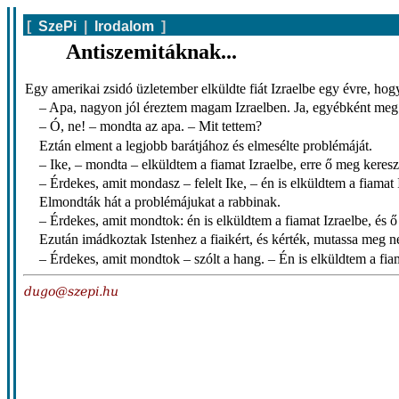
[
SzePi
|
Irodalom
]
Antiszemitáknak...
Egy amerikai zsidó üzletember elküldte fiát Izraelbe egy évre, hogy
– Apa, nagyon jól éreztem magam Izraelben. Ja, egyébként meg 
– Ó, ne! – mondta az apa. – Mit tettem?
Eztán elment a legjobb barátjához és elmesélte problémáját.
– Ike, – mondta – elküldtem a fiamat Izraelbe, erre ő meg keresz
– Érdekes, amit mondasz – felelt Ike, – én is elküldtem a fiamat 
Elmondták hát a problémájukat a rabbinak.
– Érdekes, amit mondtok: én is elküldtem a fiamat Izraelbe, és ő 
Ezután imádkoztak Istenhez a fiaikért, és kérték, mutassa meg n
– Érdekes, amit mondtok – szólt a hang. – Én is elküldtem a fi