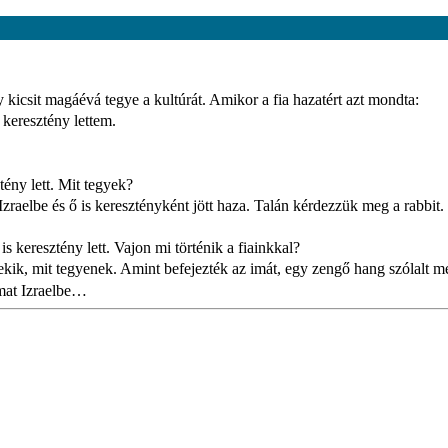
 kicsit magáévá tegye a kultúrát. Amikor a fia hazatért azt mondta:
keresztény lettem.
tény lett. Mit tegyek?
Izraelbe és ő is keresztényként jött haza. Talán kérdezzük meg a rabbit.
is keresztény lett. Vajon mi történik a fiainkkal?
ekik, mit tegyenek. Amint befejezték az imát, egy zengő hang szólalt m
amat Izraelbe…