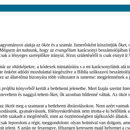
agyományos alakja az ökör és a szamár. Ismerősként köszöntjük őket, 
é. Mégsem árt tudnunk, hogy az
evangélium
karácsonyi beszámolójában ki
k a lényeges szereplőkre irányul. Jézus születéséről is csak ennyit ír 
ár az oltárképekre, a kódexek miniatúráira s a mi karácsonyfáink alá
te önként adódó mozdulattal kiegészítve a Biblia szűkszavú beszámolójá
 ez az állat-téma bizonyára több változatot is ismerne: megjelennének a
s próféta könyvéből
került a betlehemi jelenetbe. Mert Izajás szerint Iste
akat neveltem és naggyá tettem őket, ők azonban hűtlenné váltak. Az ökör
az ökröt meg a szamarat a betlehemi ábrázolásokon. Nem azért vannak ő
skodásunk, gyanakvásunk, fölényeskedésünk nem irtotta-e ki belőlünk a s
zebb szakadt a megértéstől, mint az ösztönösségben tájékozódó állatok.
n csak leporolom a régit, meggondolom: olyan holmival van dolgom, am
t jelent. S aztán ne feszengve, félszegen keressem majd helyemet a cs