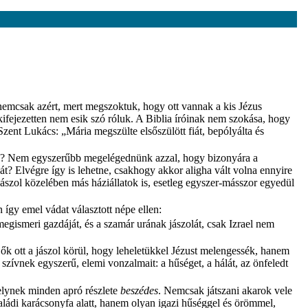
nemcsak azért, mert megszoktuk, hogy ott vannak a kis Jézus
fejezetten nem esik szó róluk. A Biblia íróinak nem szokása, hogy
Szent Lukács: „Mária megszülte elsőszülött fiát, bepólyálta és
 is? Nem egyszerűbb megelégednünk azzal, hogy bizonyára a
t? Elvégre így is lehetne, csakhogy akkor aligha vált volna ennyire
 jászol közelében más háziállatok is, esetleg egyszer-másszor egyedül
n így emel vádat választott népe ellen:
 megismeri gazdáját, és a szamár urának jászolát, csak Izrael nem
k ott a jászol körül, hogy leheletükkel Jézust melengessék, hanem
zívnek egyszerű, elemi vonzalmait: a hűséget, a hálát, az önfeledt
elynek minden apró részlete
beszédes
. Nemcsak játszani akarok vele
aládi karácsonyfa alatt, hanem olyan igazi hűséggel és örömmel,