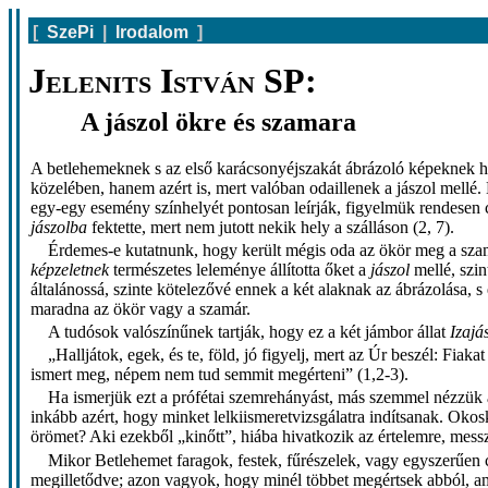
[
SzePi
|
Irodalom
]
Jelenits István SP:
A jászol ökre és szamara
A betlehemeknek s az első karácsonyéjszakát ábrázoló képeknek h
közelében, hanem azért is, mert valóban odaillenek a jászol mell
egy-egy esemény színhelyét pontosan leírják, figyelmük rendesen csa
jászolba
fektette, mert nem jutott nekik hely a szálláson (2, 7).
Érdemes-e kutatnunk, hogy került mégis oda az ökör meg a szam
képzeletnek
természetes leleménye állította őket a
jászol
mellé, szin
általánossá, szinte kötelezővé ennek a két alaknak az ábrázolása, s
maradna az ökör vagy a szamár.
A tudósok valószínűnek tartják, hogy ez a két jámbor állat
Izajá
„Halljátok, egek, és te, föld, jó figyelj, mert az Úr beszél: Fi
ismert meg, népem nem tud semmit megérteni” (1,2-3).
Ha ismerjük ezt a prófétai szemrehányást, más szemmel nézzük 
inkább azért, hogy minket lelkiismeretvizsgálatra indítsanak. Oko
örömet? Aki ezekből „kinőtt”, hiába hivatkozik az értelemre, mess
Mikor Betlehemet faragok, festek, fűrészelek, vagy egyszerűe
megilletődve; azon vagyok, hogy minél többet megértsek abból, ami