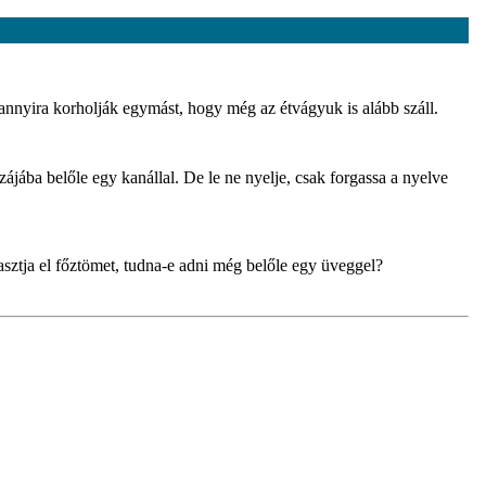
nnyira korholják egymást, hogy még az étvágyuk is alább száll.
jába belőle egy kanállal. De le ne nyelje, csak forgassa a nyelve
asztja el főztömet, tudna-e adni még belőle egy üveggel?