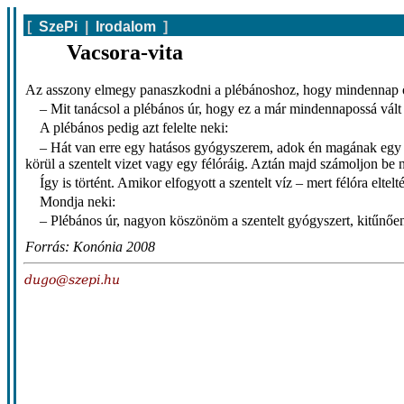
[
SzePi
|
Irodalom
]
Vacsora-vita
Az asszony elmegy panaszkodni a plébánoshoz, hogy mindennap öss
– Mit tanácsol a plébános úr, hogy ez a már mindennapossá vált 
A plébános pedig azt felelte neki:
– Hát van erre egy hatásos gyógyszerem, adok én magának egy üv
körül a szentelt vizet vagy egy félóráig. Aztán majd számoljon be
Így is történt. Amikor elfogyott a szentelt víz – mert félóra elte
Mondja neki:
– Plébános úr, nagyon köszönöm a szentelt gyógyszert, kitűnően
Forrás: Konónia 2008