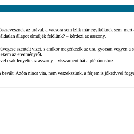
zevesznek az urával, a vacsora sem ízlik már egyiküknek sem, mert a
áldatlan állapot elmúljék felőlünk? – kérdezi az asszony.
egcse szentelt vizet, s amikor megérkezik az ura, gyorsan vegyen a szá
 nekem az eredményről.
ltével csak lenyelte az asszony – visszament hát a plébánoshoz.
 bevált. Azóta nincs vita, nem veszekszünk, a férjem is jókedvvel fogy