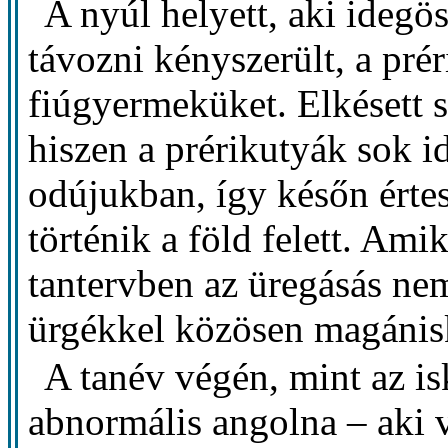
A nyúl helyett, aki idegö
távozni kényszerült, a prér
fiúgyermeküket. Elkésett s
hiszen a prérikutyák sok id
odújukban, így későn értes
történik a föld felett. Am
tantervben az üregásás ne
ürgékkel közösen magánisk
A tanév végén, mint az is
abnormális angolna – aki v