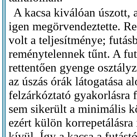
A kacsa kiválóan úszott,
igen megörvendeztette. Re
volt a teljesítménye; futás
reménytelennek tűnt. A fu
rettentően gyenge osztályz
az úszás órák látogatása a
felzárkóztató gyakorlásra 
sem sikerült a minimális 
ezért külön korrepetálásra i
kívül. Így a kacsa a futást