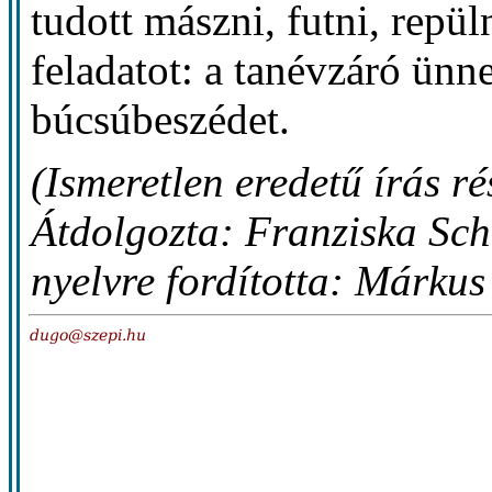
tudott mászni, futni, repül
feladatot: a tanévzáró ün
búcsúbeszédet.
(Ismeretlen eredetű írás ré
Átdolgozta: Franziska Sch
nyelvre fordította: Márkus