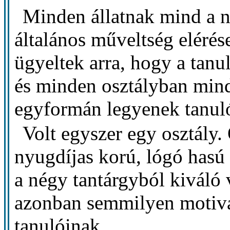
Minden állatnak mind a né
általános műveltség eléré
ügyeltek arra, hogy a tanu
és minden osztályban mind
egyformán legyenek tanul
Volt egyszer egy osztály
nyugdíjas korú, lógó hasú 
a négy tantárgyból kiváló 
azonban semmilyen motivác
tanulóinak.