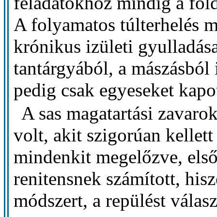
feladatokhoz mindig a föld
A folyamatos túlterhelés 
krónikus izületi gyulladása
tantárgyából, a mászásból 
pedig csak egyeseket kapot
A sas magatartási zavaro
volt, akit szigorúan kelle
mindenkit megelőzve, elsőn
renitensnek számított, hi
módszert, a repülést válasz