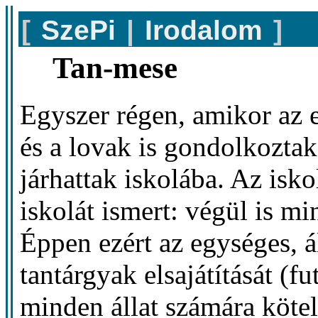
[
SzePi
|
Irodalom
]
Tan-mese
Egyszer régen, amikor az
és a lovak is gondolkoztak
járhattak iskolába. Az isk
iskolát ismert: végül is m
Éppen ezért az egységes, 
tantárgyak elsajátítását (fu
minden állat számára kötel