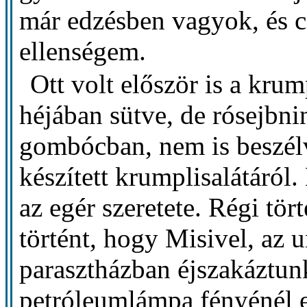
már edzésben vagyok, és cs
ellenségem.
Ott volt először is a kru
héjában sütve, de rósejbni
gombócban, nem is beszélv
készített krumplisalátáról.
az egér szeretete. Régi tö
történt, hogy Misivel, az
parasztházban éjszakáztunk
petróleumlámpa fényénél 