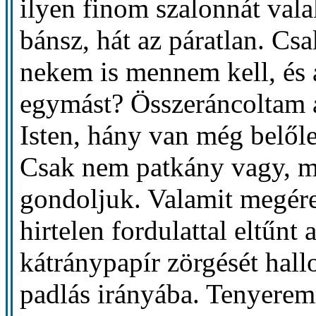
ilyen finom szalonnát vala
bánsz, hát az páratlan. C
nekem is mennem kell, és a
egymást? Összeráncoltam 
Isten, hány van még belől
Csak nem patkány vagy, me
gondoljuk. Valamit megére
hirtelen fordulattal eltűnt
kátránypapír zörgését hallo
padlás irányába. Tenyere