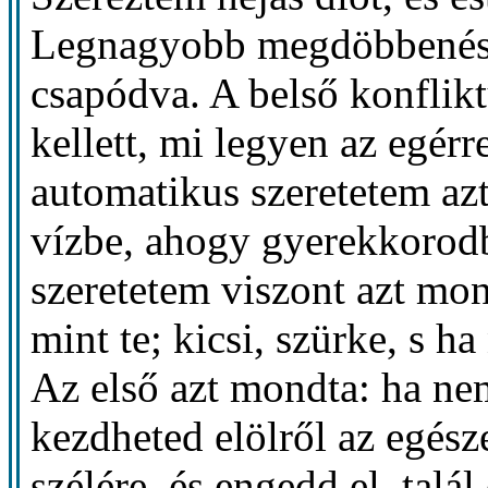
Legnagyobb megdöbbenésem
csapódva. A belső konflikt
kellett, mi legyen az egérr
automatikus szeretetem az
vízbe, ahogy gyerekkorodba
szeretetem viszont azt mon
mint te; kicsi, szürke, s h
Az első azt mondta: ha ne
kezdheted elölről az egész
szélére, és engedd el, talá