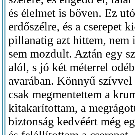
és élelmet is bőven. Ez ut
erdőszélre, és a cserepet 
pillanatig azt hittem, nem
sem mozdult. Aztán egy szü
alól, s jó két méterrel odé
avarában. Könnyű szívvel 
csak megmentettem a krumpl
kitakarítottam, a megrágo
biztonság kedvéért még eg
és felállítottam a cserepet