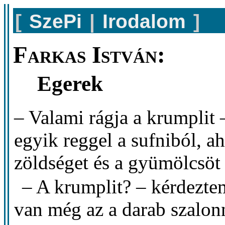
[
SzePi
|
Irodalom
]
Farkas István:
Egerek
– Valami rágja a krumplit 
egyik reggel a sufniból, a
zöldséget és a gyümölcsöt i
– A krumplit? – kérdeztem
van még az a darab szalonn