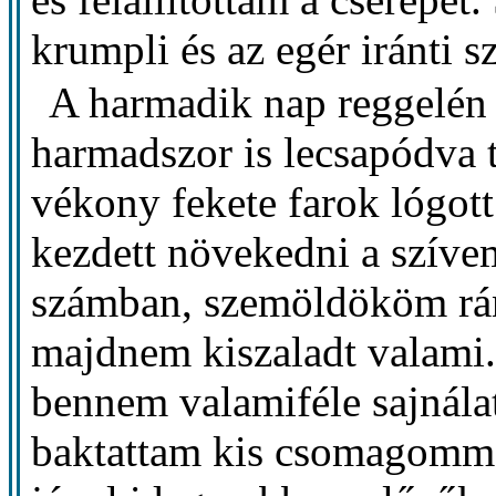
krumpli és az egér iránti sz
A harmadik nap reggelén
harmadszor is lecsapódva t
vékony fekete farok lógott
kezdett növekedni a szíve
számban, szemöldököm rán
majdnem kiszaladt valami
bennem valamiféle sajnálat
baktattam kis csomagommal.