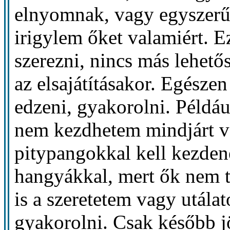
elnyomnak, vagy egyszerű
irigylem őket valamiért. E
szerezni, nincs más lehet
az elsajátításakor. Egészen
edzeni, gyakorolni. Példá
nem kezdhetem mindjárt v
pitypangokkal kell kezde
hangyákkal, mert ők nem 
is a szeretetem vagy utála
gyakorolni. Csak később 