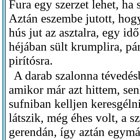
Fura egy szerzet lehet, ha 
Aztán eszembe jutott, hogy
hús jut az asztalra, egy id
héjában sült krumplira, p
pirítósra.
A darab szalonna tévedés
amikor már azt hittem, se
sufniban kelljen keresgéln
látszik, még éhes volt, a s
gerendán, így aztán egymás