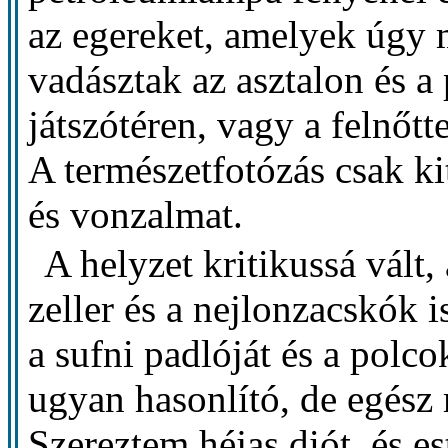
az egereket, amelyek úgy 
vadásztak az asztalon és a
játszótéren, vagy a felnőt
A természetfotózás csak ki
és vonzalmat.
A helyzet kritikussá vált,
zeller és a nejlonzacskók 
a sufni padlóját és a polc
ugyan hasonlító, de egész 
Szereztem héjas diót, és es