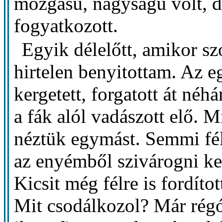
mozgású, nagyságú volt, d
fogyatkozott.
Egyik délelőtt, amikor sz
hirtelen benyitottam. Az e
kergetett, forgatott át néh
a fák alól vadászott elő. 
néztük egymást. Semmi fé
az enyémből szivárogni kez
Kicsit még félre is fordítot
Mit csodálkozol? Már régó