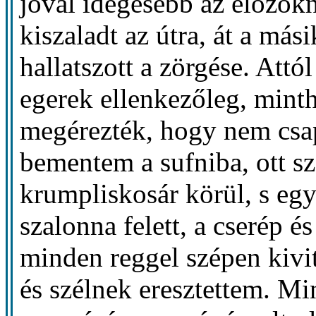
jóval idegesebb az előzőkn
kiszaladt az útra, át a más
hallatszott a zörgése. Attó
egerek ellenkezőleg, minth
megérezték, hogy nem csa
bementem a sufniba, ott sz
krumpliskosár körül, s eg
szalonna felett, a cserép é
minden reggel szépen kivit
és szélnek eresztettem. M