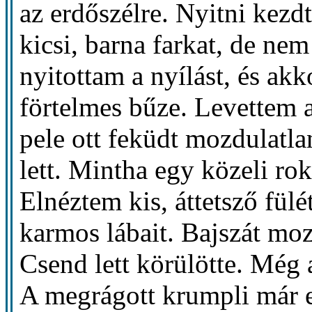
az erdőszélre. Nyitni kezdt
kicsi, barna farkat, de ne
nyitottam a nyílást, és ak
förtelmes bűze. Levettem 
pele ott feküdt mozdulatl
lett. Mintha egy közeli ro
Elnéztem kis, áttetsző fülé
karmos lábait. Bajszát mozg
Csend lett körülötte. Még
A megrágott krumpli már 