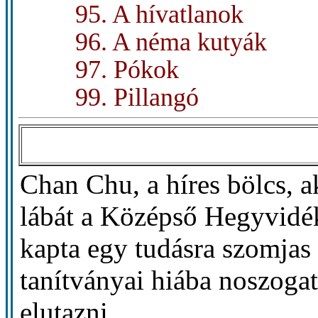
95. A hívatlanok
96. A néma kutyák
97. Pókok
99. Pillangó
Chan Chu, a híres bölcs, a
lábát a Középső Hegyvidék
kapta egy tudásra szomjas 
tanítványai hiába noszoga
elutazni.