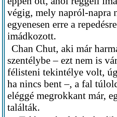
éppen ott, ahol reggeli im
végig, mely napról-napra 
egyenesen erre a repedésre
imádkozott.
Chan Chut, aki már harma
szentélybe – ezt nem is vár
félisteni tekintélye volt, ú
ha nincs bent –, a fal túlo
eléggé megrokkant már, eg
találták.