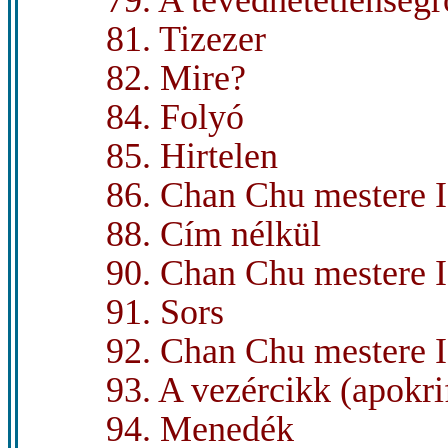
79. A tévedhetetlenségr
81. Tizezer
82. Mire?
84. Folyó
85. Hirtelen
86. Chan Chu mestere I
88. Cím nélkül
90. Chan Chu mestere I
91. Sors
92. Chan Chu mestere I
93. A vezércikk (apokri
94. Menedék