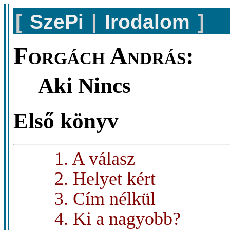
[
SzePi
|
Irodalom
]
Forgách András:
Aki Nincs
Első könyv
1. A válasz
2. Helyet kért
3. Cím nélkül
4. Ki a nagyobb?