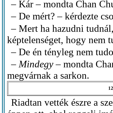
– Kár – mondta Chan Ch
– De mért? – kérdezte cso
– Mert ha hazudni tudná
képtelenséget, hogy nem t
– De én tényleg nem tudok
–
Mindegy
– mondta Chan
megvárnak a sarkon.
12
Riadtan vették észre a sze