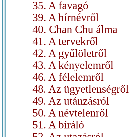
35. A favagó
39. A hírnévről
40. Chan Chu álma
41. A tervekről
42. A gyűlöletről
43. A kényelemről
46. A félelemről
48. Az ügyetlenségről
49. Az utánzásról
50. A névtelenről
51. A bíráló
52. Az utazásról