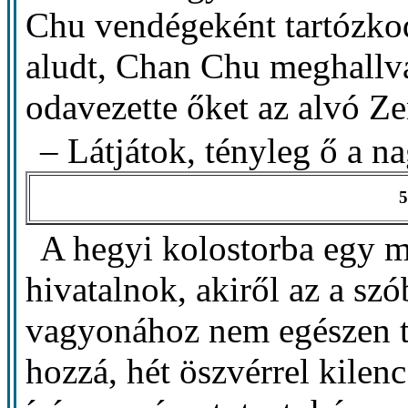
Chu vendégeként tartózkod
aludt, Chan Chu meghallva 
odavezette őket az alvó Z
– Látjátok, tényleg ő a 
5
A hegyi kolostorba egy m
hivatalnok, akiről az a sz
vagyonához nem egészen ti
hozzá, hét öszvérrel kilen