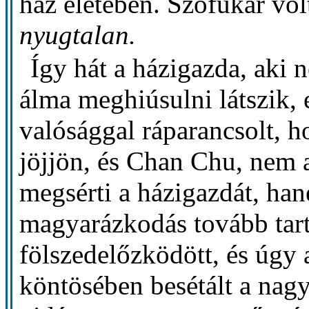
ház életében. Szófukar vol
nyugtalan.
Így hát a házigazda, aki 
álma meghiúsulni látszik, 
valósággal ráparancsolt, h
jöjjön, és Chan Chu, nem a
megsérti a házigazdát, han
magyarázkodás tovább tar
fölszedelőzködött, és úgy 
köntösében besétált a nagy