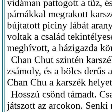
vidáman pattogott a tűz, és
párnákkal megrakott karsz
bújtatott piciny lábát ara
voltak a család tekintélyes
meghívott, a házigazda kö
Chan Chut szintén karszé
zsámoly, és a bölcs derűs 
Chan Chu a karszék helyet
Hosszú csönd támadt. Csak
játszott az arcokon. Senki