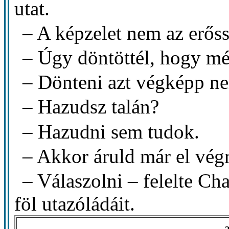
utat.
– A képzelet nem az erős
– Úgy döntöttél, hogy m
– Dönteni azt végképp n
– Hazudsz talán?
– Hazudni sem tudok.
– Akkor áruld már el vég
– Válaszolni – felelte Ch
föl utazóládáit.