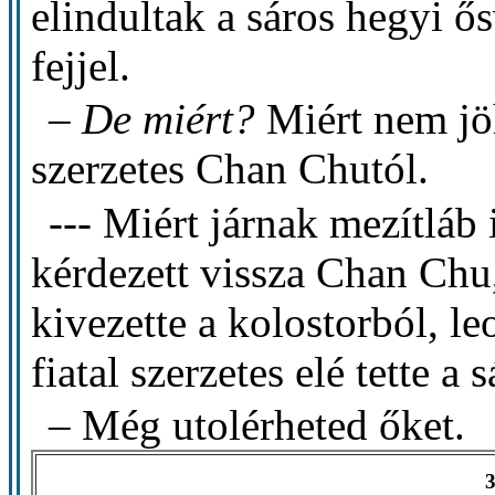
elindultak a sáros hegyi ős
fejjel.
–
De miért?
Miért nem jöh
szerzetes Chan Chutól.
--- Miért járnak mezítláb
kérdezett vissza Chan Chu
kivezette a kolostorból, le
fiatal szerzetes elé tette a
– Még utolérheted őket.
3