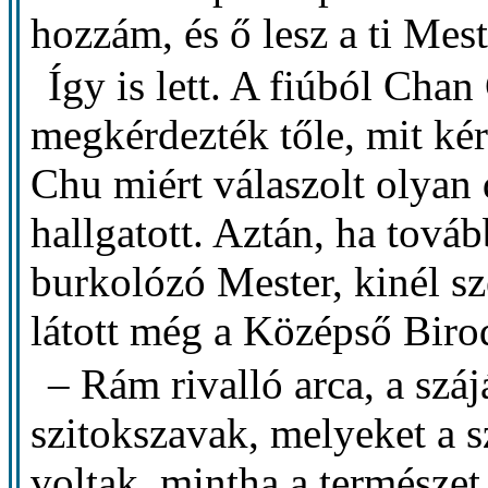
hozzám, és ő lesz a ti Mes
Így is lett. A fiúból Chan
megkérdezték tőle, mit ké
Chu miért válaszolt olyan 
hallgatott. Aztán, ha tová
burkolózó Mester, kinél s
látott még a Középső Biro
– Rám rivalló arca, a szá
szitokszavak, melyeket a s
voltak, mintha a természet