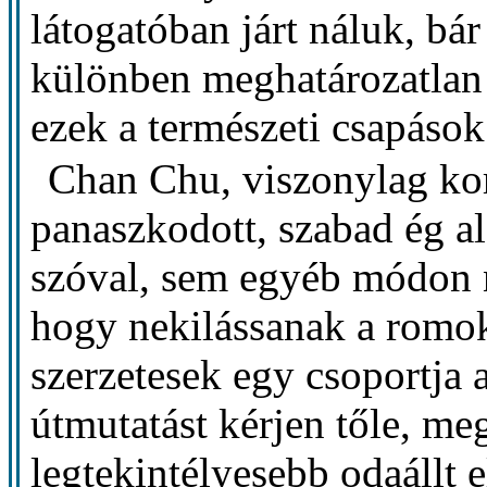
látogatóban járt náluk, bár
különben meghatározatlan 
ezek a természeti csapások
Chan Chu, viszonylag ko
panaszkodott, szabad ég ala
szóval, sem egyéb módon n
hogy nekilássanak a romok
szerzetesek egy csoportja a
útmutatást kérjen tőle, me
legtekintélyesebb odaállt 