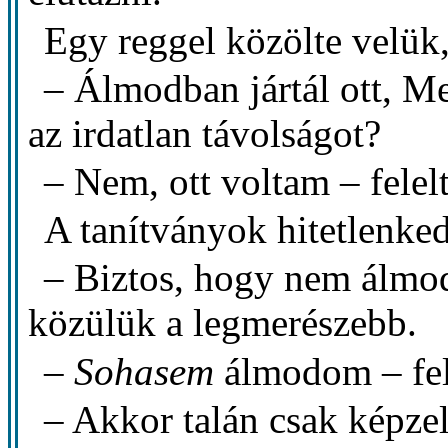
Egy reggel közölte velük,
– Álmodban jártál ott, M
az irdatlan távolságot?
– Nem, ott voltam – fele
A tanítványok hitetlenke
– Biztos, hogy nem álmod
közülük a legmerészebb.
–
Sohasem
álmodom – fel
– Akkor talán csak képze