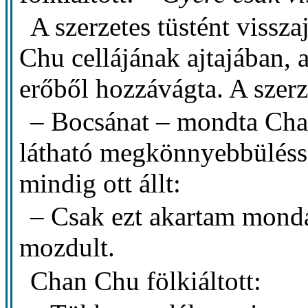
A szerzetes tüstént vissz
Chu cellájának ajtajában, a
erőből hozzávágta. A szer
– Bocsánat – mondta Chan
látható megkönnyebbülésse
mindig ott állt:
– Csak ezt akartam monda
mozdult.
Chan Chu fölkiáltott: