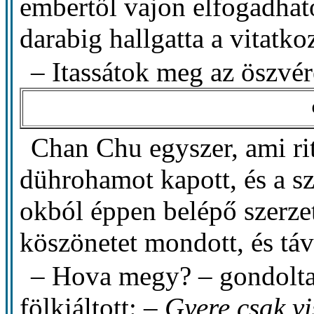
embertől vajon elfogadha
darabig hallgatta a vitatko
– Itassátok meg az öszvér
Chan Chu egyszer, ami rit
dührohamot kapott, és a sz
okból éppen belépő szerzet
köszönetet mondott, és táv
– Hova megy? – gondolt
fölkiáltott: –
Gyere csak vi