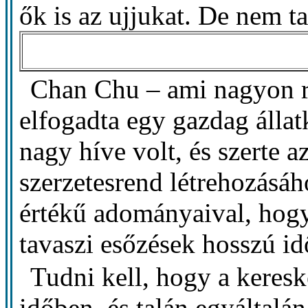
ők is az ujjukat. De nem t
Chan Chu – ami nagyon ri
elfogadta egy gazdag álla
nagy híve volt, és szerte 
szerzetesrend létrehozásáh
értékű adományaival, hogy 
tavaszi esőzések hosszú id
Tudni kell, hogy a keres
időben, és talán egyáltalá