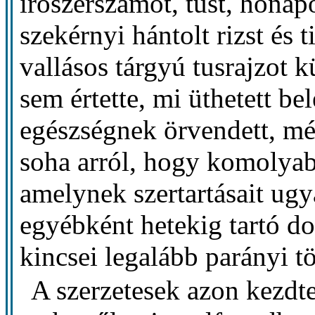
írószerszámot, tust, hónap
szekérnyi hántolt rizst és 
vallásos tárgyú tusrajzot 
sem értette, mi üthetett be
egészségnek örvendett, mé
soha arról, hogy komolyabb
amelynek szertartásait ugya
egyébként hetekig tartó do
kincsei legalább parányi t
A szerzetesek azon kezdte