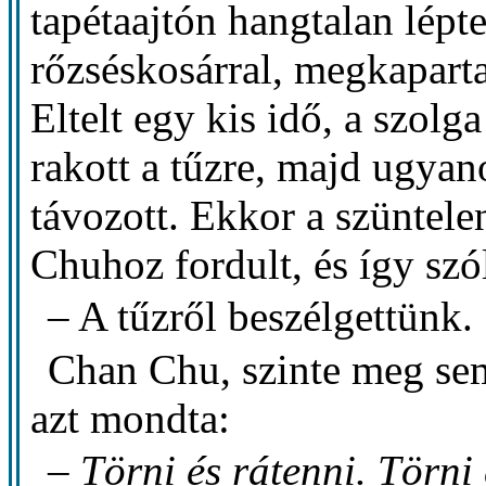
tapétaajtón hangtalan lépt
rőzséskosárral, megkaparta
Eltelt egy kis idő, a szolg
rakott a tűzre, majd ugyan
távozott. Ekkor a szüntel
Chuhoz fordult, és így szó
– A tűzről beszélgettünk.
Chan Chu, szinte meg sem
azt mondta:
–
Törni és rátenni. Törni 