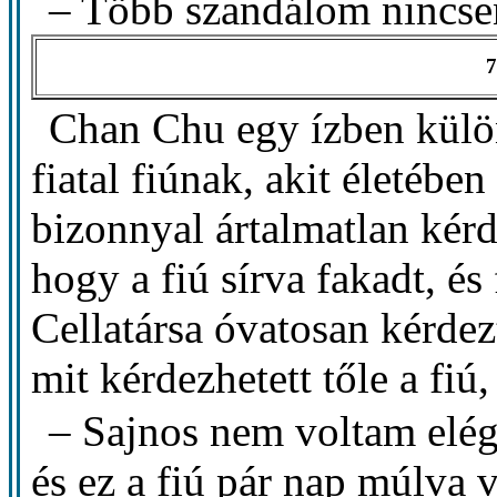
– Több szandálom nincse
7
Chan Chu egy ízben külö
fiatal fiúnak, akit életében
bizonnyal ártalmatlan kérdé
hogy a fiú sírva fakadt, és
Cellatársa óvatosan kérde
mit kérdezhetett tőle a fi
– Sajnos nem voltam elég
és ez a fiú pár nap múlva v