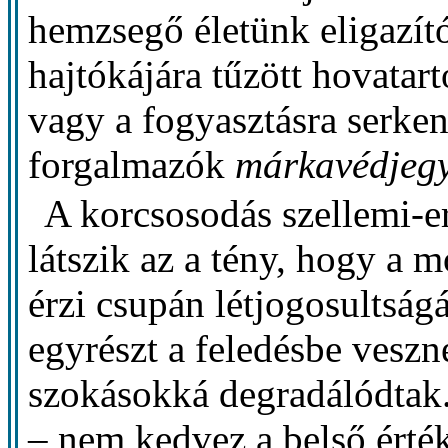
hemzsegő életünk eligazít
hajtókájára tűzött hovatar
vagy a fogyasztásra serke
forgalmazók
márkavédjegy
A korcsosodás szellemi-er
látszik az a tény, hogy a
érzi csupán létjogosultság
egyrészt a feledésbe veszn
szokásokká degradálódtak. 
– nem kedvez a belső érté