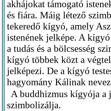
akhájokat támogató istene
és fiára. Máig létező szim
tekeredő kígyó, amely As
istenének jelképe. A kígyó
a tudás és a bölcsesség s
kígyó többek közt a végte
jelképezi. De a kígyó teste
hagyomány Kálinak nevez 
A buddhizmus kígyója a j
szimbolizálja.