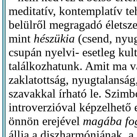
meditatív, kontemplatív t
belülről megragadó életsz
mint
hészükia
(csend, nyu
csupán nyelvi- esetleg kul
találkozhatunk. Amit ma v
zaklatottság, nyugtalansá
szavakkal írható le. Szim
introverzióval képzelhető
önnön erejével
magába fo
állja a diszharmóniának, a