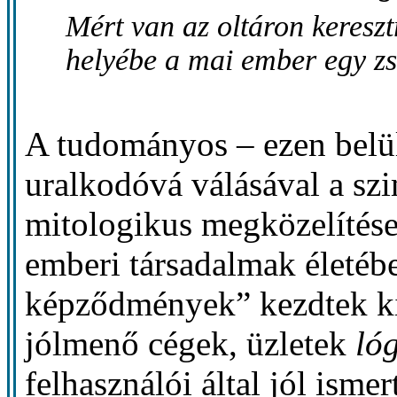
Mért van az oltáron keresztr
helyébe a mai ember egy zsi
A tudományos – ezen belül
uralkodóvá válásával a sz
mitologikus megközelítése 
emberi társadalmak életébe
képződmények” kezdtek kia
jólmenő cégek, üzletek
ló
felhasználói által jól isme