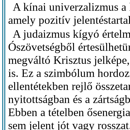
A kínai univerzalizmus a 
amely pozitív jelentéstart
A judaizmus kígyó értelm
Ószövetségből értesülhetü
megváltó Krisztus jelképe,
is. Ez a szimbólum hordo
ellentétekben rejlő összetar
nyitottságban és a zártságb
Ebben a tételben ősenerg
sem jelent jót vagy rosszat