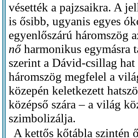
vésették a pajzsaikra. A j
is ősibb, ugyanis egyes óko
egyenlőszárú háromszög 
nő
harmonikus egymásra ta
szerint a Dávid-csillag hat
háromszög megfelel a világ
közepén keletkezett hatsz
középső szára – a világ köz
szimbolizálja.
A kettős kőtábla szintén 