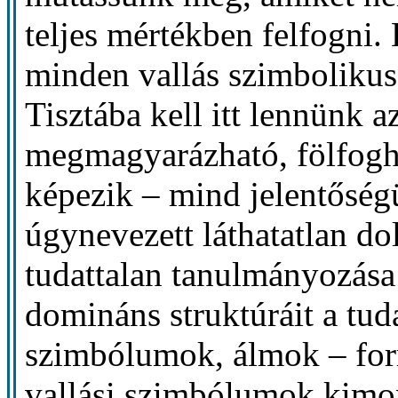
teljes mértékben felfogni.
minden vallás szimbolikus 
Tisztába kell itt lennünk a
megmagyarázható, fölfogha
képezik – mind jelentősé
úgynevezett láthatatlan do
tudattalan tanulmányozása 
domináns struktúráit a tud
szimbólumok, álmok – form
vallási szimbólumok kimon