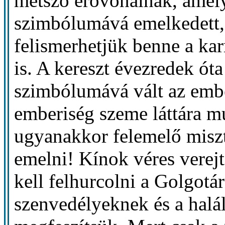
metsző erővonalnak, amel
szimbólumává emelkedett,
felismerhetjük benne a k
is. A kereszt évezredek ót
szimbólumává vált az embe
emberiség szeme láttára mu
ugyanakkor felemelő miszté
emelni! Kínok véres verejt
kell felhurcolni a Golgotá
szenvedélyeknek és a halál