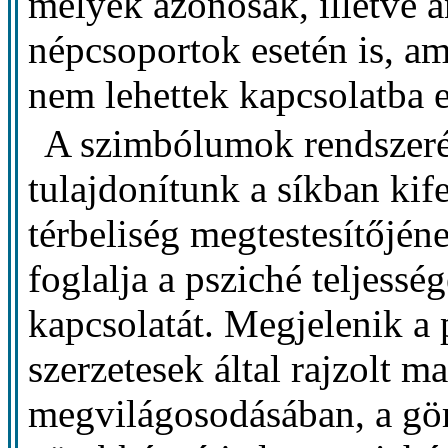
melyek azonosak, illetve 
népcsoportok esetén is, a
nem lehettek kapcsolatba 
A szimbólumok rendszeré
tulajdonítunk a síkban ki
térbeliség megtestesítőjén
foglalja a psziché teljessé
kapcsolatát. Megjelenik a 
szerzetesek által rajzolt 
megvilágosodásában, a gör