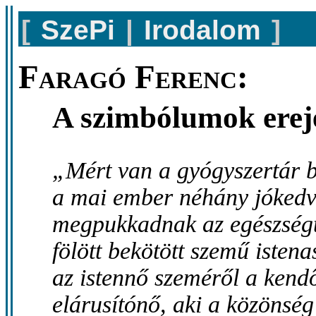
[
SzePi
|
Irodalom
]
Faragó Ferenc:
A szimbólumok erej
„Mért van a gyógyszertár b
a mai ember néhány jókedv
megpukkadnak az egészségt
fölött bekötött szemű iste
az istennő szeméről a kend
elárusítónő, aki a közönség