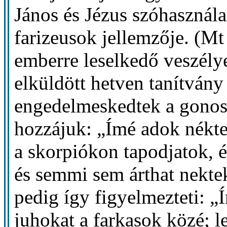
János és Jézus szóhasznála
farizeusok jellemzője. (Mt
emberre leselkedő veszélye
elküldött hetven tanítvány
engedelmeskedtek a gonosz
hozzájuk: „Ímé adok nékte
a skorpiókon tapodjatok, é
és semmi sem árthat nektek
pedig így figyelmezteti: „Í
juhokat a farkasok közé; l