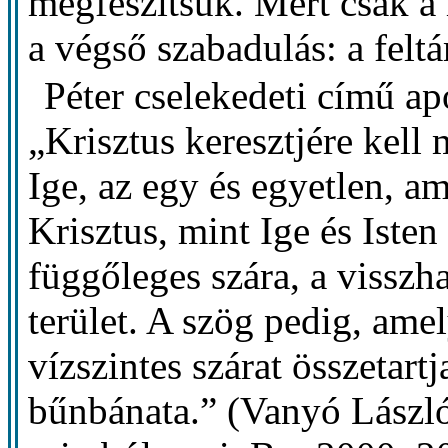
megfeszítsük. Mert csak a
a végső szabadulás: a felt
Péter cselekedeti című ap
„Krisztus keresztjére kell 
Ige, az egy és egyetlen, a
Krisztus, mint Ige és Isten
függőleges szára, a visszha
terület. A szög pedig, ame
vízszintes szárat összetart
bűnbánata.” (Vanyó Lászl