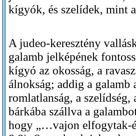
kígyók, és szelídek, mint
A judeo-keresztény vallás
galamb jelképének fontossá
kígyó az okosság, a ravasz
álnokság; addig a galamb a 
romlatlanság, a szelídség,
bárkába szállva a galambot
hogy „…vajon elfogytak-é 