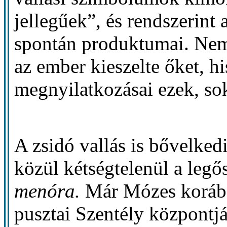
jellegűek”, és rendszerint 
spontán produktumai. Nem
az ember kieszelte őket, hi
megnyilatkozásai ezek, so
A zsidó vallás is bővelk
közül kétségtelenül a legő
menóra.
Már Mózes korában 
pusztai Szentély központjá