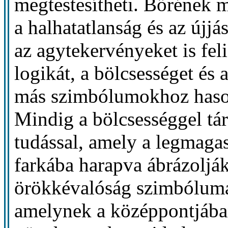
megtestesítheti. Bőrének m
a halhatatlanság és az újjá
az agytekervényeket is feli
logikát, a bölcsességet és 
más szimbólumokhoz hason
Mindig a bölcsességgel tár
tudással, amely a legmagas
farkába harapva ábrázolják
örökkévalóság szimbólumáv
amelynek a középpontjába