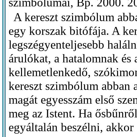
szimbólumai, Bp. 2000. 20
A kereszt szimbólum abba
egy korszak bitófája. A ke
legszégyenteljesebb haláln
árulókat, a hatalomnak és 
kellemetlenkedő, szókimon
kereszt szimbólum abban a
magát egyesszám első szemé
meg az Istent. Ha ősbűnről
egyáltalán beszélni, akkor 