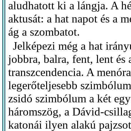
aludhatott ki a lángja. A h
aktusát: a hat napot és a 
ág a szombatot.
Jelképezi még a hat irány
jobbra, balra, fent, lent é
transzcendencia. A menóra 
legerőteljesebb szimbólum
zsidó szimbólum a két egy
háromszög, a Dávid-csilla
katonái ilyen alakú pajzsot