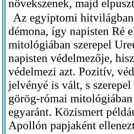
növekszenek, majd elpuszt
Az egyiptomi hitvilágban
démona, így napisten Ré e
mitológiában szerepel Ure
napisten védelmezője, his
védelmezi azt. Pozitív, véd
jelvényé is vált, s szerepel
görög-római mitológiában a
egyaránt. Közismert példá
Apollón papjaként ellenezte