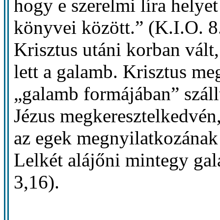
hogy e szerelmi líra helye
könyvei között.” (K.I.O. 8
Krisztus utáni korban vált,
lett a galamb. Krisztus me
„galamb formájában” szállt
Jézus megkeresztelkedvén,
az egek megnyilatkozának n
Lelkét alájőni mintegy gal
3,16).