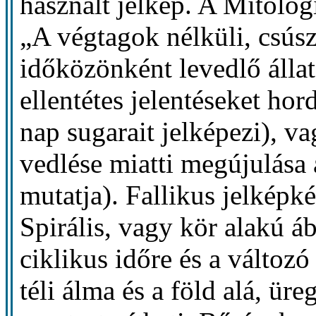
használt jelkép. A Mitológ
„A végtagok nélküli, csús
időközönként levedlő állat
ellentétes jelentéseket ho
nap sugarait jelképezi), v
vedlése miatti megújulása
mutatja). Fallikus jelképkén
Spirális, vagy kör alakú á
ciklikus időre és a változó
téli álma és a föld alá, üre