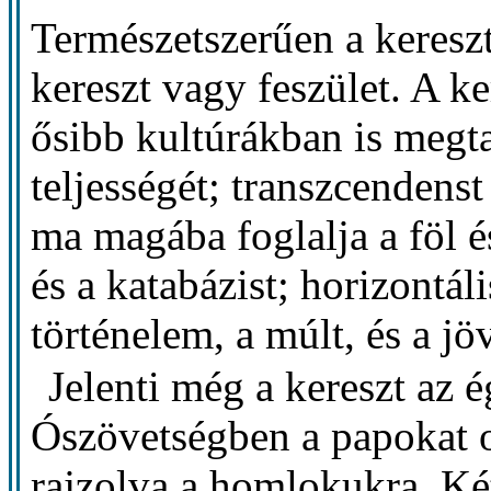
Természetszerűen a keresz
kereszt vagy feszület. A k
ősibb kultúrákban is megtal
teljességét; transzcendenst
ma magába foglalja a föl és
és a katabázist; horizontál
történelem, a múlt, és a jö
Jelenti még a kereszt az é
Ószövetségben a papokat ol
rajzolva a homlokukra. Ké