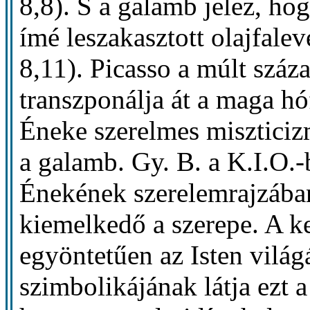
8,8). S a galamb jelez, ho
ímé leszakasztott olajfale
8,11). Picasso a múlt szá
transzponálja át a maga h
Éneke szerelmes miszticiz
a galamb. Gy. B. a K.I.O.
Énekének szerelemrajzába
kiemelkedő a szerepe. A 
egyöntetűen az Isten világ
szimbolikájának látja ezt 