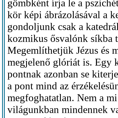
gömbként írja le a psziché
kör képi ábrázolásával a k
gondoljunk csak a katedrál
kozmikus ősvalónk síkba t
Megemlíthetjük Jézus és m
megjelenő glóriát is. Egy 
pontnak azonban se kiterjed
a pont mind az érzékelésü
megfoghatatlan. Nem a mi 
világunkban mindennek van