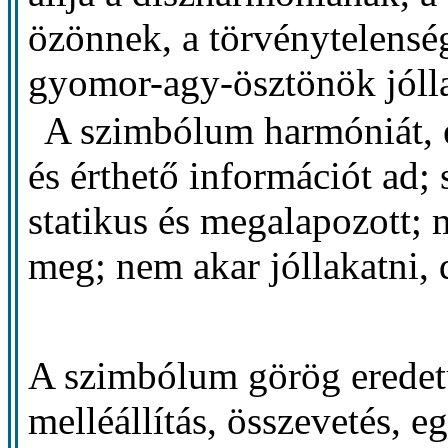
özönnek, a törvénytelenség
gyomor-agy-ösztönök jóll
A szimbólum harmóniát, e
és érthető információt ad;
statikus és megalapozott;
meg; nem akar jóllakatni, d
A szimbólum görög eredetű
melléállítás, összevetés, e