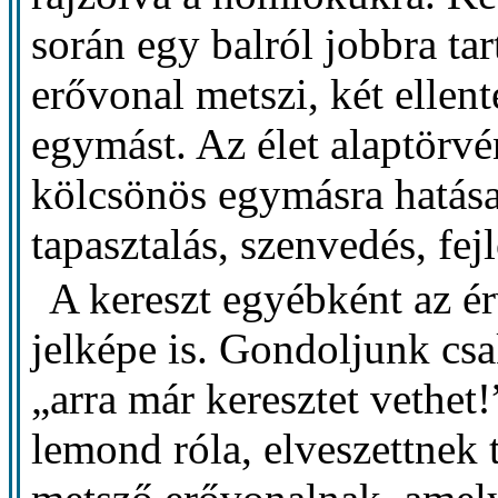
során egy balról jobbra tar
erővonal metszi, két ellen
egymást. Az élet alaptörvé
kölcsönös egymásra hatása
tapasztalás, szenvedés, fej
A kereszt egyébként az é
jelképe is. Gondoljunk cs
„arra már keresztet vethet!
lemond róla, elveszettnek 