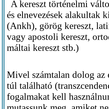
A kereszt történelmi vál
és elnevezések alakultak k
(Ankh), görög kereszt, lati
vagy apostoli kereszt, orto
máltai kereszt stb.)
Mivel számtalan dolog az 
túl található (transzcende
fogalmakat kell használnu
mutassunk meg, amiket ne